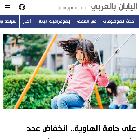
أحدث الموضوعات
في العمق
إنفوغرافيك اليابان
أخبار
سياحة و
日本語
English
简体字
أحدث الموضوعات
繁體字
في العمق
Français
إنفوغرافيك اليابان
Español
أخبار
Русский
على حافة الهاوية.. انخفاض عدد
سياحة وسفر