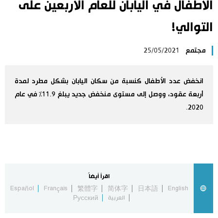
الأطفال في اليابان للعام الأربعين على
اليابان في فيديو
التوالي!
مانغا وأنيمي
مجتمع
25/05/2021
علوم وتكنولوجيا
انخفض عدد الأطفال كنسبة من سكان اليابان بشكل مطرد لمدة
أربعة عقود، ووصل إلى مستوى منخفض جديد يبلغ 11.9٪ في عام
الأقسام
2020.
صور
الأكثر تفاعلا
أشخاص
اللغة اليابانية
تواصل معنا
اقرأ أيضاً
تجارب وآراء
موسوعة اليابان
Español
Français
繁體字
简体字
日本語
English
العربية
Русский
سياسة
هو وهي