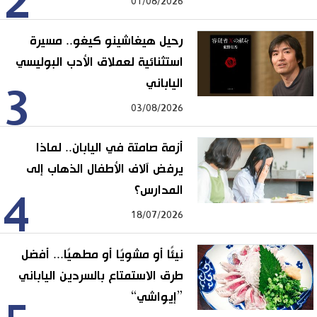
2
01/08/2026
رحيل هيغاشينو كيغو.. مسيرة
استثنائية لعملاق الأدب البوليسي
الياباني
3
03/08/2026
أزمة صامتة في اليابان.. لماذا
يرفض آلاف الأطفال الذهاب إلى
المدارس؟
4
18/07/2026
نيئًا أو مشويًا أو مطهيًا... أفضل
طرق الاستمتاع بالسردين الياباني
”إيواشي“