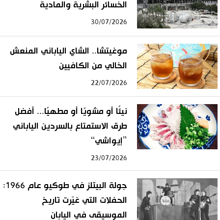
الخسائر البشرية والمادية
30/07/2026
موغيتشا.. الشاي الياباني المنعش
الخالي من الكافيين
22/07/2026
نيئًا أو مشويًا أو مطهيًا... أفضل
طرق الاستمتاع بالسردين الياباني
”إيواشي“
23/07/2026
جولة البيتلز في طوكيو عام 1966:
الحفلات التي غيّرت تاريخ
الموسيقى في اليابان