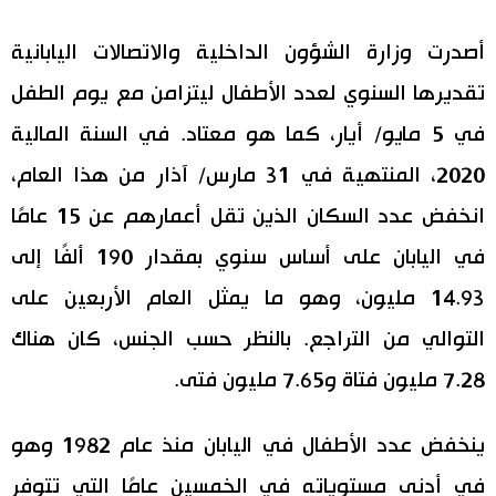
اقتصاد
المطبخ الياباني
أصدرت وزارة الشؤون الداخلية والاتصالات اليابانية
تقديرها السنوي لعدد الأطفال ليتزامن مع يوم الطفل
مجتمع
في 5 مايو/ أيار، كما هو معتاد. في السنة المالية
ثقافة
2020، المنتهية في 31 مارس/ آذار من هذا العام،
انخفض عدد السكان الذين تقل أعمارهم عن 15 عامًا
لايف ستايل
في اليابان على أساس سنوي بمقدار 190 ألفًا إلى
14.93 مليون، وهو ما يمثل العام الأربعين على
طوكيو
التوالي من التراجع. بالنظر حسب الجنس، كان هناك
إعلان
7.28 مليون فتاة و7.65 مليون فتى.
ينخفض عدد الأطفال في اليابان منذ عام 1982 وهو
في أدنى مستوياته في الخمسين عامًا التي تتوفر