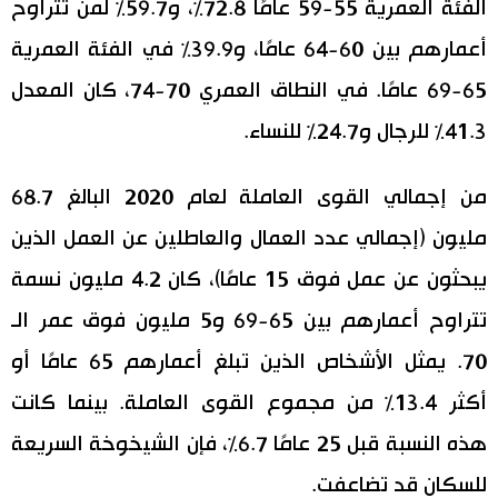
الفئة العمرية 55-59 عامًا 72.8٪، و59.7٪ لمن تتراوح
أعمارهم بين 60-64 عامًا، و39.9٪ في الفئة العمرية
65-69 عامًا. في النطاق العمري 70-74، كان المعدل
41.3٪ للرجال و24.7٪ للنساء.
من إجمالي القوى العاملة لعام 2020 البالغ 68.7
مليون (إجمالي عدد العمال والعاطلين عن العمل الذين
يبحثون عن عمل فوق 15 عامًا)، كان 4.2 مليون نسمة
تتراوح أعمارهم بين 65-69 و5 مليون فوق عمر الـ
70. يمثل الأشخاص الذين تبلغ أعمارهم 65 عامًا أو
أكثر 13.4٪ من مجموع القوى العاملة. بينما كانت
هذه النسبة قبل 25 عامًا 6.7٪، فإن الشيخوخة السريعة
للسكان قد تضاعفت.