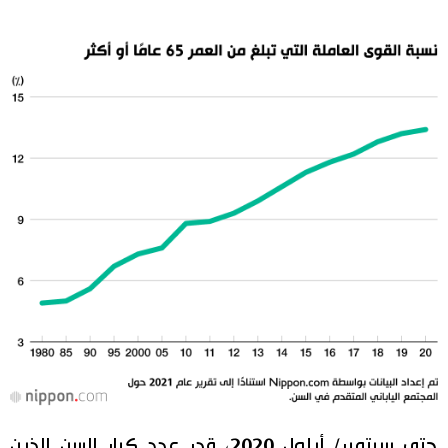
حتى سبتمبر/ أيلول 2020، قدر عدد كبار السن الذين