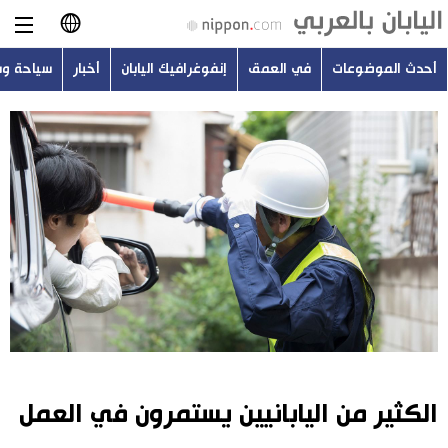
أحدث الموضوعات
في العمق
إنفوغرافيك اليابان
أخبار
سياحة و
日本語
English
简体字
أحدث الموضوعات
繁體字
في العمق
Français
إنفوغرافيك اليابان
Español
أخبار
Русский
الكثير من اليابانيين يستمرون في العمل
سياحة وسفر