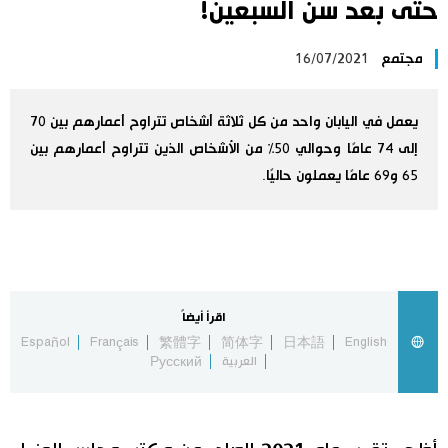
حتى بعد سن السبعين!
اليابان في فيديو
مجتمع
16/07/2021
مانغا وأنيمي
يعمل في اليابان واحد من كل ثلاثة أشخاص تتراوح أعمارهم بين 70
علوم وتكنولوجيا
إلى 74 عامًا وحوالي 50٪ من الأشخاص الذين تتراوح أعمارهم بين
65 و69 عامًا يعملون حاليًا.
الأقسام
صور
الأكثر تفاعلا
أشخاص
اقرأ أيضاً
اللغة اليابانية
تواصل معنا
Español
Français
繁體字
简体字
日本語
English
العربية
Русский
تجارب وآراء
موسوعة اليابان
سياسة
هو وهي