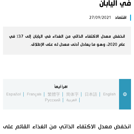
في اليابان
اليابان في فيديو
اقتصاد
27/09/2021
مانغا وأنيمي
انخفض معدل الاكتفاء الذاتي من الغذاء في اليابان إلى 37٪ في
علوم وتكنولوجيا
عام 2020، وهو ما يعادل أدنى معدل له على الإطلاق.
الأقسام
صور
الأكثر تفاعلا
اقرأ أيضاً
Español
Français
繁體字
简体字
日本語
English
أشخاص
اللغة اليابانية
تواصل معنا
العربية
Русский
تجارب وآراء
موسوعة اليابان
انخفض معدل الاكتفاء الذاتي من الغذاء القائم على
سياسة
هو وهي