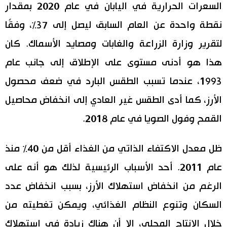
السعرات الحرارية في اليابان في عام 2020 بمقدار
اقتصاد
المطبخ الياباني
نقطة واحدة عن العام السابق ليصل إلى 37٪، وفقًا
لتقرير وزارة الزراعة والغابات ومصايد الأسماك. كان
مجتمع
هذا هو أدنى مستوى على الإطلاق إلى جانب عام
ثقافة
1993، عندما تسبب الطقس البارد في ضعف محصول
الأرز، كما أدى الطقس غير العادي إلى انخفاض محاصيل
لايف ستايل
القمح وفول الصويا في عام 2018.
طوكيو
ظل معدل الاكتفاء الذاتي من الغذاء أقل من 40٪ منذ
إعلان
عام 2011. أحد الأسباب الرئيسية لذلك هو أنه على
الرغم من انخفاض استهلاك الأرز، بسبب انخفاض عدد
السكان وتنوع النظام الغذائي، ويمكن تغطيته من
خلال الإنتاج المحلي، إلا أن هناك زيادة في استهلاك