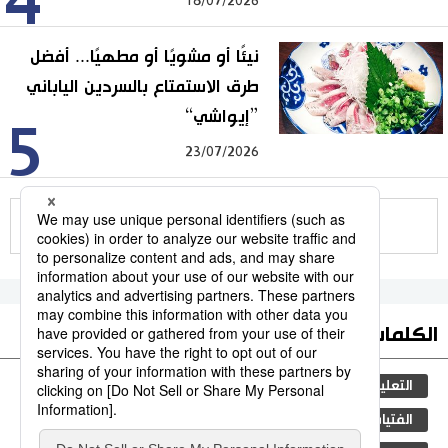
4
18/07/2026
نيئًا أو مشويًا أو مطهيًا... أفضل
طرق الاستمتاع بالسردين الياباني
”إيواشي“
5
23/07/2026
للمزيد
الكلمات الأكثر بحثا
التعليم الياباني
مجتمع
الجنس
طوكيو
الفتيات
ثقافة
اليابان
جيجي برس
فن