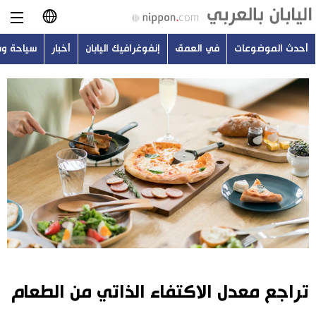
أحدث الموضوعات
في العمق
إنفوغرافيك اليابان
أخبار
سياحة و
日本語
English
简体字
أحدث الموضوعات
繁體字
في العمق
Français
إنفوغرافيك اليابان
Español
أخبار
Русский
تراجع معدل الاكتفاء الذاتي من الطعام
سياحة وسفر