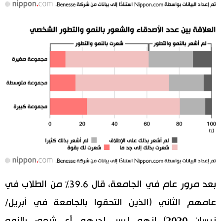
بعد مرور عام في الجامعة، قال 39.6٪ من الطلاب في
عامهم الثاني (الذين التحقوا بالجامعة في أبريل/
نيسان 2020) إنهم ليس لديهم أي شعور بالنمو