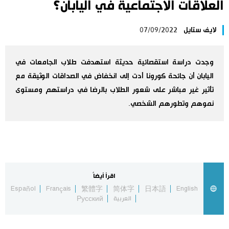
العلاقات الاجتماعية في اليابان؟
اليابان في فيديو
لايف ستايل
07/09/2022
مانغا وأنيمي
وجدت دراسة استقصائية حديثة استهدفت طلاب الجامعات في
علوم وتكنولوجيا
اليابان أن جائحة كورونا أدت إلى انخفاض في الصداقات الوثيقة مع
تأثير غير مباشر على شعور الطلاب بالرضا في دراستهم ومستوى
الأقسام
نموهم وتطورهم الشخصي.
صور
الأكثر تفاعلا
أشخاص
اللغة اليابانية
تواصل معنا
اقرأ أيضاً
Español
Français
繁體字
简体字
日本語
English
تجارب وآراء
موسوعة اليابان
العربية
Русский
سياسة
هو وهي