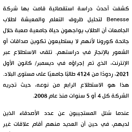
كشفت أحدث دراسة استقصائية قامت بها شركة
اقتصاد
المطبخ الياباني
Benesse لتحليل ظروف التعلم والمعيشة لطلاب
مجتمع
الجامعات أن الطلاب يواجهون حياة جامعية صعبة خلال
جائحة كورونا لأنهم لا يستطيعون تكوين صداقات أو
ثقافة
الشعور بالإنجاز في دراستهم. تلقى الاستطلاع عبر
لايف ستايل
الإنترنت، الذي تم إجراؤه في ديسمبر/ كانون الأول
2021، ردودًا من 4124 طالبًا جامعيًا على مستوى البلاد.
طوكيو
هذا هو الاستطلاع الرابع من نوعه، حيث تجريه
الشركة كل 4 أو 5 سنوات منذ عام 2008.
إعلان
عندما سُئل المستجيبون عن عدد الأصدقاء الذين
لديهم، في حين أن العديد منهم أقام علاقات غير