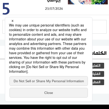
”إيواشي“
5
23/07/2026
للمزيد
الكلمات الأكثر بحثا
التعليم الياباني
مجتمع
الجنس
طوكيو
الفتيات
ثقافة
اليابان
جيجي برس
فن
المطبخ الياباني