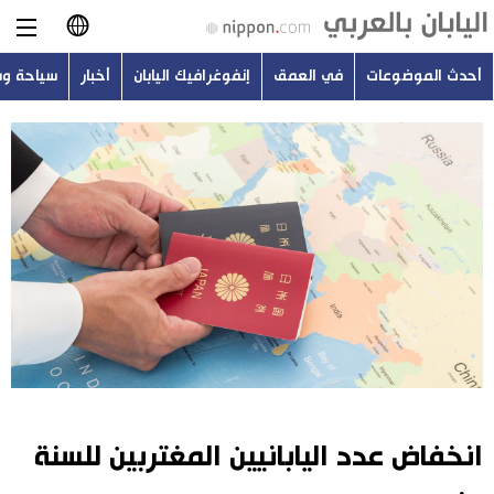
أحدث الموضوعات
في العمق
إنفوغرافيك اليابان
أخبار
سياحة و
日本語
English
简体字
أحدث الموضوعات
繁體字
في العمق
Français
إنفوغرافيك اليابان
Español
أخبار
Русский
انخفاض عدد اليابانيين المغتربين للسنة
سياحة وسفر