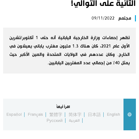
الثانية على التوالي!
اليابان في فيديو
مجتمع
09/11/2022
مانغا وأنيمي
تظهر إحصاءات وزارة الخارجية اليابانية أنه حتى 1 أكتوبر/تشرين
علوم وتكنولوجيا
الأول عام 2021، كان هناك 1.3 مليون مغترب ياباني يعيشون في
الخارج. وكان عددهم في الولايات المتحدة والصين الأكبر حيث
الأقسام
يمثل 40% من إجمالي عدد المغتربين اليابانيين.
صور
الأكثر تفاعلا
أشخاص
اللغة اليابانية
تواصل معنا
اقرأ أيضاً
Español
Français
繁體字
简体字
日本語
English
تجارب وآراء
موسوعة اليابان
العربية
Русский
سياسة
هو وهي