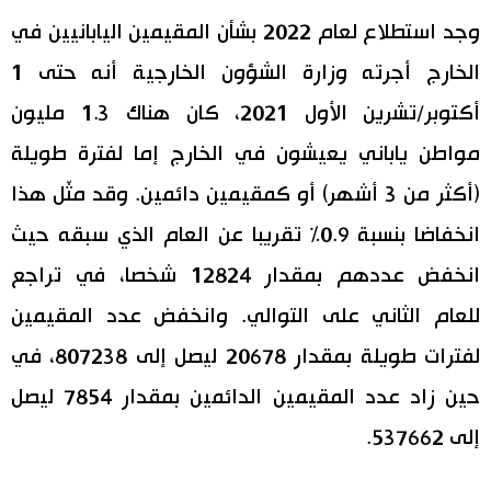
وجد استطلاع لعام 2022 بشأن المقيمين اليابانيين في
اقتصاد
المطبخ الياباني
الخارج أجرته وزارة الشؤون الخارجية أنه حتى 1
مجتمع
أكتوبر/تشرين الأول 2021، كان هناك 1.3 مليون
مواطن ياباني يعيشون في الخارج إما لفترة طويلة
ثقافة
(أكثر من 3 أشهر) أو كمقيمين دائمين. وقد مثّل هذا
لايف ستايل
انخفاضا بنسبة 0.9% تقريبا عن العام الذي سبقه حيث
انخفض عددهم بمقدار 12824 شخصا، في تراجع
طوكيو
للعام الثاني على التوالي. وانخفض عدد المقيمين
لفترات طويلة بمقدار 20678 ليصل إلى 807238، في
إعلان
حين زاد عدد المقيمين الدائمين بمقدار 7854 ليصل
إلى 537662.