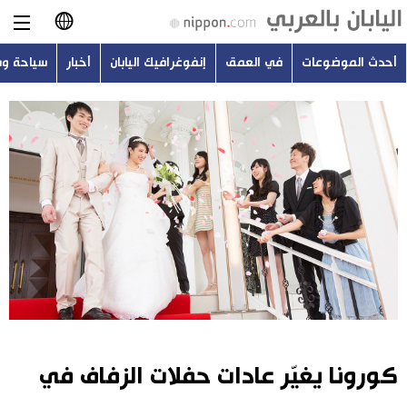
أحدث الموضوعات
في العمق
إنفوغرافيك اليابان
أخبار
سياحة و
日本語
English
简体字
أحدث الموضوعات
繁體字
في العمق
Français
إنفوغرافيك اليابان
Español
أخبار
Русский
كورونا يغيّر عادات حفلات الزفاف في
سياحة وسفر