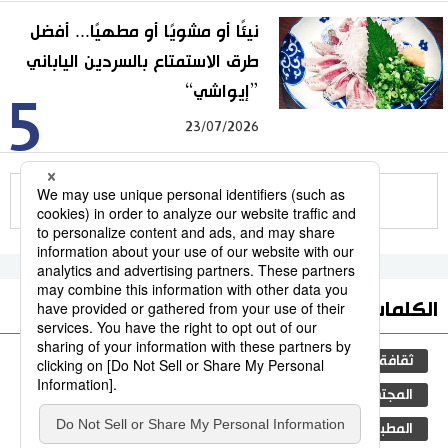
نيئًا أو مشويًا أو مطهيًا... أفضل
طرق الاستمتاع بالسردين الياباني
”إيواشي“
5
23/07/2026
للمزيد
الكلمات الأكثر بحثا
ثقافة
جيجي برس
اليابان
مجتمع
المجتمع الياباني
التعليم الياباني
فن
المطبخ الياباني
تكنولوجيا
سياسة