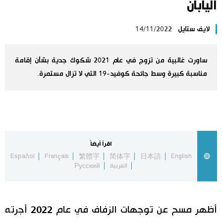
اليابان
اليابان في فيديو
لايف ستايل
14/11/2022
مانغا وأنيمي
ساورت غالبية من تزوج في عام 2021 شكوك جدية بشأن إقامة
علوم وتكنولوجيا
مناسبة كبيرة وسط جائحة كوفيد-19 التي لا تزال مستمرة.
الأقسام
صور
الأكثر تفاعلا
اقرأ أيضاً
Español
Français
繁體字
简体字
日本語
English
أشخاص
اللغة اليابانية
تواصل معنا
العربية
Русский
تجارب وآراء
موسوعة اليابان
أظهر مسح عن توجهات الزفاف في عام 2022 أجرته
سياسة
هو وهي