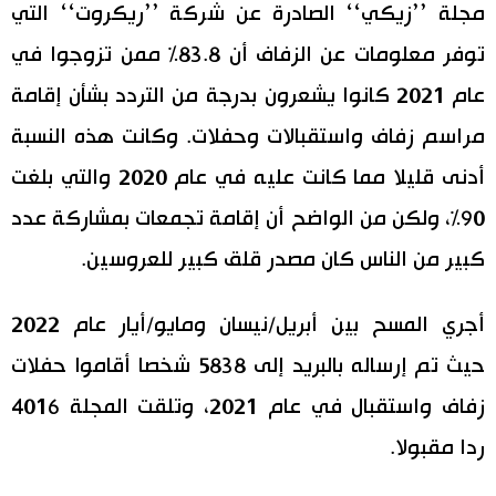
مجلة ’’زيكي‘‘ الصادرة عن شركة ’’ريكروت‘‘ التي
اقتصاد
المطبخ الياباني
توفر معلومات عن الزفاف أن 83.8% ممن تزوجوا في
عام 2021 كانوا يشعرون بدرجة من التردد بشأن إقامة
مجتمع
مراسم زفاف واستقبالات وحفلات. وكانت هذه النسبة
ثقافة
أدنى قليلا مما كانت عليه في عام 2020 والتي بلغت
90%، ولكن من الواضح أن إقامة تجمعات بمشاركة عدد
لايف ستايل
كبير من الناس كان مصدر قلق كبير للعروسين.
طوكيو
أجري المسح بين أبريل/نيسان ومايو/أيار عام 2022
إعلان
حيث تم إرساله بالبريد إلى 5838 شخصا أقاموا حفلات
زفاف واستقبال في عام 2021، وتلقت المجلة 4016
ردا مقبولا.