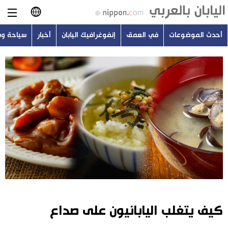
أحدث الموضوعات
في العمق
إنفوغرافيك اليابان
أخبار
سياحة و
日本語
English
简体字
أحدث الموضوعات
繁體字
في العمق
Français
إنفوغرافيك اليابان
Español
أخبار
Русский
كيف يتغلب اليابانيون على صداع
سياحة وسفر