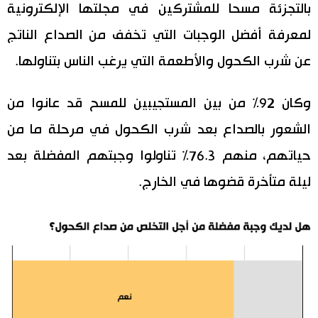
بالتجزئة مسحا للمشتركين في مجلتها الإلكترونية
اقتصاد
المطبخ الياباني
لمعرفة أفضل الوجبات التي تخفف من الصداع الناتج
عن شرب الكحول والأطعمة التي يرغب الناس بتناولها.
مجتمع
وكان 92% من بين المستجيبين للمسح قد عانوا من
ثقافة
الشعور بالصداع بعد شرب الكحول في مرحلة ما من
لايف ستايل
حياتهم، منهم 76.3% تناولوا وجبتهم المفضلة بعد
ليلة متأخرة قضوها في الخارج.
طوكيو
إعلان