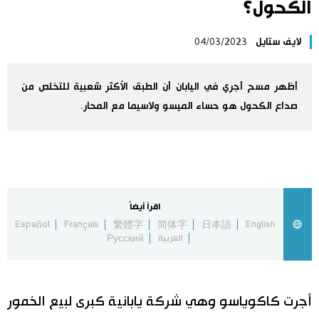
الكحول؟
اليابان في فيديو
لايف ستايل
04/03/2023
مانغا وأنيمي
أظهر مسح أجري في اليابان أن الطبق الأكثر شعبية للتخلص من
علوم وتكنولوجيا
صداع الكحول هو حساء الميسو ولاسيما مع المحار.
الأقسام
صور
الأكثر تفاعلا
اقرأ أيضاً
Español
Français
繁體字
简体字
日本語
English
أشخاص
اللغة اليابانية
تواصل معنا
العربية
Русский
تجارب وآراء
موسوعة اليابان
أجرت كاكوياسو وهي شركة يابانية كبرى لبيع الخمور
سياسة
هو وهي