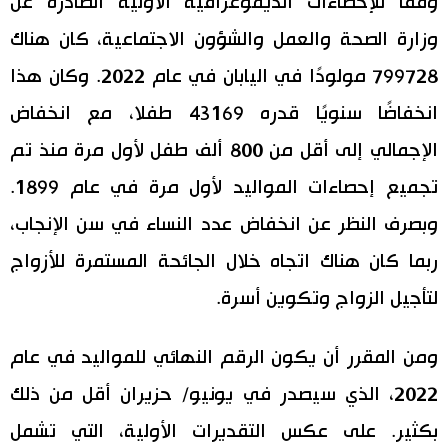
وفقًا للإحصاءات الديموغرافية الأولية الصادرة عن
وزارة الصحة والعمل والشؤون الاجتماعية، كان هناك
اقتصاد
المطبخ الياباني
799728 مولودًا في اليابان في عام 2022. وكان هذا
مجتمع
انخفاضًا سنويًا قدره 43169 طفلا، مع انخفاض
الإجمالي إلى أقل من 800 ألف طفل لأول مرة منذ تم
ثقافة
تجميع إحصاءات المواليد لأول مرة في عام 1899.
لايف ستايل
وبصرف النظر عن انخفاض عدد النساء في سن الإنجاب،
ربما كان هناك اتجاه خلال الجائحة المستمرة للأزواج
طوكيو
لتأجيل الزواج وتكوين أسرة.
إعلان
ومن المقرر أن يكون الرقم النهائي للمواليد في عام
2022، الذي سيصدر في يونيو/ حزيران أقل من ذلك
بكثير. على عكس التقديرات الأولية، التي تشمل