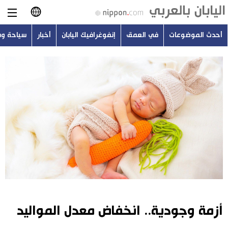
أحدث الموضوعات
في العمق
إنفوغرافيك اليابان
أخبار
سياحة و
日本語
English
简体字
أحدث الموضوعات
繁體字
في العمق
Français
إنفوغرافيك اليابان
Español
أخبار
Русский
أزمة وجودية.. انخفاض معدل المواليد
سياحة وسفر