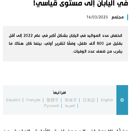
في اليابان إلى مستوى قياسي!
اليابان في فيديو
مجتمع
16/03/2023
مانغا وأنيمي
انخفض عدد المواليد في اليابان بشكل أكبر في عام 2022 إلى أقل
علوم وتكنولوجيا
بقليل من 800 ألف طفل، وفقًا لتقرير أولي، بينما كان هناك ما
يقرب من ضعف عدد الوفيات.
الأقسام
صور
الأكثر تفاعلا
أشخاص
اقرأ أيضاً
اللغة اليابانية
تواصل معنا
Español
Français
繁體字
简体字
日本語
English
العربية
Русский
تجارب وآراء
موسوعة اليابان
سياسة
هو وهي