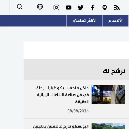
الأقسام
الأكثر تفاعلا
日本語
صور
اللغة اليابانية
English
أشخاص
موسوعة اليابان
简体字
تجارب وآراء
هو وهي
繁體字
نرشح لك
سياسة
المطبخ الياباني
Français
داخل متحف سيكو غينزا.. رحلة
اقتصاد
في فن صناعة الساعات اليابانية
Español
الدقيقة
مجتمع
Русский
08/08/2026
ثقافة
اليونسكو تدرج عاصمتين يابانيتين