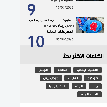
9
10/07/2026
”هابي“.. السترة التقليدية التي
تضفي روحًا خاصة على
المهرجانات اليابانية
10
05/08/2026
الكلمات الأكثر بحثا
التعليم الياباني
مجتمع
الجنس
طوكيو
الفتيات
جيجي برس
بيئة
البيئة
التكنولوجيا
الحياة البرية