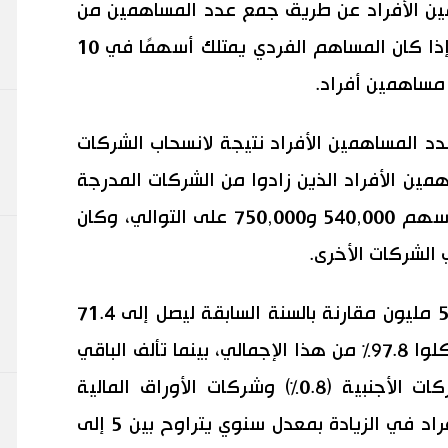
مين الأفراد عن طريق جمع عدد المساهمين من
جميع البورصات الأربع. أو بعبارة أخرى، إذا كان المساهم الفردي يمتلك أسهمًا في 10
20، بلغ انخفاض عدد المساهمين الأفراد نتيجة لانسحاب الشركات
لمساهمين الأفراد الذين زادوا من الشركات المدرجة
حديثًا والشركات التي نفذت تقسيمًا للأسهم 540,000 و750,000 على التوالي، وكان
إجمالي عدد المساهمين زاد بنسبة 5.23 مليون مقارنة بالسنة السابقة ليصل إلى 71.4
مليون مساهم. المساهمون الأفراد شكلوا 97.8٪ من هذا الإجمالي، بينما تألف الباقي
من الشركات المؤسسية (1.2٪) والشركات الأجنبية (0.8٪) وشركات الأوراق المالية
(0.1٪). لقد استمر عدد المساهمين الأفراد في الزيادة بمعدل سنوي يتراوح بين 5 إلى