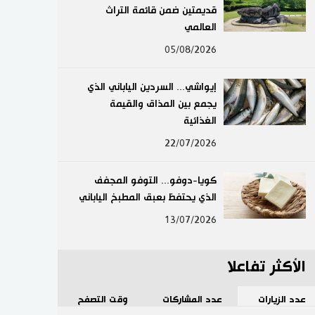
قديمتين ضمن قائمة التراث
لايف ستايل
العالمي
05/08/2026
طوكيو
إيواشي... السردين الياباني الذي
إعلان
يجمع بين المذاق والقيمة
الغذائية
22/07/2026
كويا-دوفو... التوفو المجفف
الذي يحتفظ بعبق المطبخ الياباني
13/07/2026
الأكثر تفاعلا
عدد الزيارات
عدد المشاركات
وقت التصفح