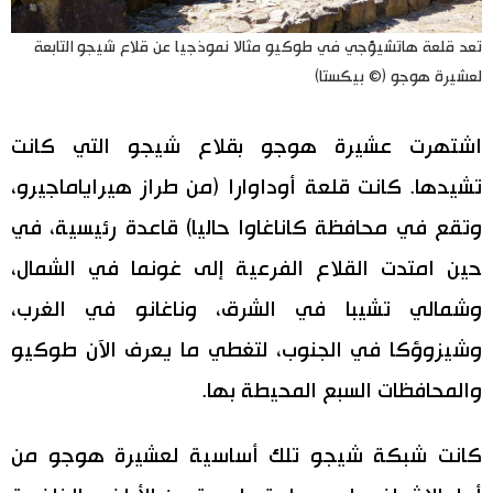
تعد قلعة هاتشيؤجي في طوكيو مثالا نموذجيا عن قلاع شيجو التابعة
لعشيرة هوجو (© بيكستا)
اشتهرت عشيرة هوجو بقلاع شيجو التي كانت
تشيدها. كانت قلعة أوداوارا (من طراز هيراياماجيرو،
وتقع في محافظة كاناغاوا حاليا) قاعدة رئيسية، في
حين امتدت القلاع الفرعية إلى غونما في الشمال،
وشمالي تشيبا في الشرق، وناغانو في الغرب،
وشيزوؤكا في الجنوب، لتغطي ما يعرف الآن طوكيو
والمحافظات السبع المحيطة بها.
كانت شبكة شيجو تلك أساسية لعشيرة هوجو من