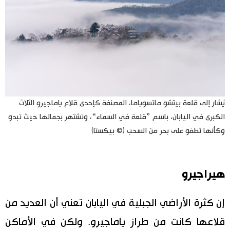
يُشار إلى قلعة بيتشو ماتسوياما، المصنفة كإحدى قلاع ياماجيرو الثلاث
الكبرى في اليابان، باسم ”قلعة في السماء“، وتشتهر بجمالها حيث تبدو
وكأنها تطفو على بحر من السحب (© بيكستا)
هيراجيرو
إن كثرة الأراضي الجبلية في اليابان تعني أن العديد من
قلاعها كانت من طراز ياماجيرو. ولكن في الأماكن