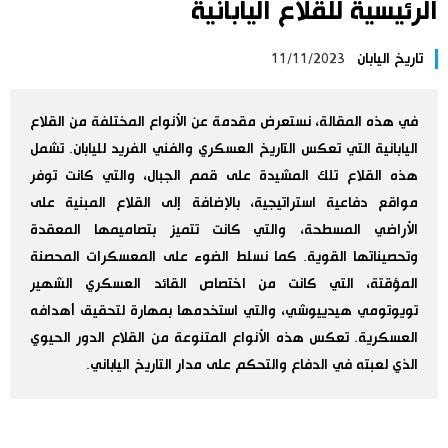
الرئيسية للقلاع اليابانية
اليابان في فيديو
تاريخ اليابان
11/11/2023
مانغا وأنيمي
في هذه المقالة، نستعرض مقدمة عن الأنواع المختلفة من القلاع
علوم وتكنولوجيا
اليابانية التي تعكس التاريخ العسكري والفني الفريد لليابان. تشمل
هذه القلاع تلك المشيدة على قمم الجبال، والتي كانت توفر
الأقسام
مواقع دفاعية استراتيجية، بالإضافة إلى القلاع المبنية على
الأراضي المسطحة، والتي كانت تتميز بتصاميمها المعقدة
وتحصيناتها القوية. كما نسلط الضوء على المعسكرات المحصنة
صور
الأكثر تفاعلا
المؤقتة، التي كانت من اختصاص القائد العسكري الشهير
تويوتومي هيدييوشي، والتي استخدمها بمهارة لتحقيق أهدافه
أشخاص
اللغة اليابانية
تواصل معنا
العسكرية. تعكس هذه الأنواع المتنوعة من القلاع الدور الحيوي
الذي لعبته في الدفاع والتحكم على مدار التاريخ الياباني.
تجارب وآراء
موسوعة اليابان
سياسة
هو وهي