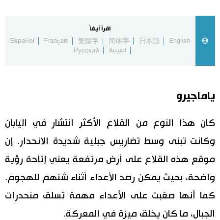
اقتصاد
المطبخ الياباني
اقرأ أيضاً
Español
Français
繁體字
简体字
日本語
English
مجتمع
العربية
Русский
ثقافة
ياماجيرو
لايف ستايل
كان هذا النوع من القلاع الأكثر انتشار في اليابان
طوكيو
وكانت تبنى وسط تضاريس جبلية شديدة الانحدار. إن
موقع هذه القلاع على أرض مرتفعة يعني إتاحة رؤية
إعلان
واضحة، بحيث يمكن رصد الأعداء أثناء شنهم للهجوم.
كما أنها صعّبت على الأعداء مهمة تسلق منحدرات
الجبال، ما كان يخلق ميزة في المعركة.