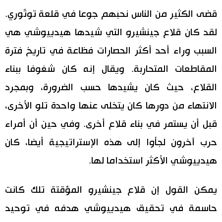
قضى الكثير من الناس نحبهم جوعا في قلعة توتّوري.
لقد كان قلاع جينشيرو التي شيدها هيدييوشي هي
السبب وراء أحد أكثر الحصارات فظاعة في تاريخ فترة
المقاطعات المتحاربة. ويقال إنه كان شغوفا ببناء
القلاع، حيث كان يشيدها حسب الضرورة، وبمجرد
الانتهاء من دورها كان يتخلى عنها واحدة تلو الأخرى،
قبل أن يستمر في بناء قلاع أخرى. وفي حين أن أمراء
حرب آخرون لجأوا إلى هذه الإستراتيجية أيضا، كان
هيدييوشي الأكثر استخداما لها.
يمكن القول إن قلاع جينشيرو المؤقتة تلك كانت
حاسمة في تحقيق هيدييوشي هدفه في توحيد