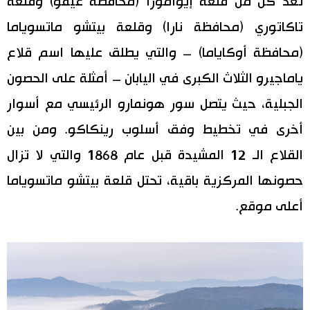
تعد كل من قلعة إيوامورا (محافظة غيفو) وقلعة
تاكاتوري (محافظة نارا) وقلعة بيتشو ماتسوياما
(محافظة أوكاياما) – والتي يطلق عليها اسم قلاع
ياماجيرو الثلاث الكبرى في اليابان – أمثلة على الحصون
الجبلية، حيث يتصل سور هونمارو الرئيسي مع أسوار
أخرى في تخطيط وفق أسلوب رينكاكو. ومن بين
القلاع الـ 12 المشيدة قبل عام 1868 والتي لا تزال
حصونها المركزية باقية، تحتل قلعة بيتشو ماتسوياما
أعلى موقع.