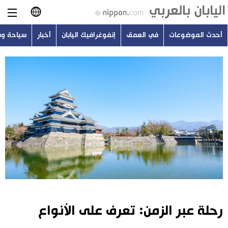
أحدث الموضوعات
في العمق
إنفوغرافيك اليابان
أخبار
سياحة و
日本語
English
简体字
أحدث الموضوعات
繁體字
في العمق
Français
إنفوغرافيك اليابان
Español
أخبار
Русский
رحلة عبر الزمن: تعرف على الأنواع
سياحة وسفر