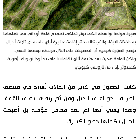
صورة مولدة بواسطة الكمبيوتر تحاكي تصميم قلعة أوداني في ناغاهاما
بمحافظة شيغا، والتي كانت مقر إقامة عشيرة أزاي على مدى ثلاثة أجيال.
توضح الصورة كيفية أن التحصينات على التلال مرتبطة ببعضها البعض.
ولكن القلعة هجرت بعد هزيمة أزاي ناغاماسا على يد أودا نوبوناغا (صورة
كمبيوتر بإذن من ناروسي كيوجي).
كانت الحصون في كثير من الحالات تُشيد في منتصف
الطريق نحو أعلى الجبل ومن ثم ربطها بأعلى القمة.
وهذا يعني أنها لم تعد معاقل مؤقتة بل أصبحت
الجبال بأكملها حصونا كبيرة.