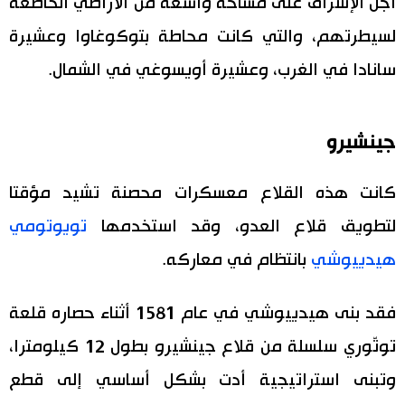
أجل الإشراف على مساحة واسعة من الأراضي الخاضعة
لسيطرتهم، والتي كانت محاطة بتوكوغاوا وعشيرة
سانادا في الغرب، وعشيرة أويسوغي في الشمال.
جينشيرو
كانت هذه القلاع معسكرات محصنة تشيد مؤقتا
لتطويق قلاع العدو، وقد استخدمها
تويوتومي
هيدييوشي
بانتظام في معاركه.
فقد بنى هيدييوشي في عام 1581 أثناء حصاره قلعة
توتّوري سلسلة من قلاع جينشيرو بطول 12 كيلومترا،
وتبنى استراتيجية أدت بشكل أساسي إلى قطع