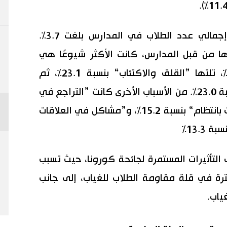
النسبة المئوية للطلاب المتغيبين من إجمالي عدد الطلاب في المدارس بلغت 3.7%.
ها من قبل المدارس، كانت الأكثر شيوعًا هي
”الشعور بفقدان الحافز“ بنسبة 32.2%، تلتها ”القلق والاكتئاب“ بنسبة 23.1%، ثم
”مشاكل في نظام الحياة اليومي“ بنسبة 23.0%. من الأسباب الأخرى كانت ”التراجع في
الأداء الأكاديمي وعدم تقديم الواجبات بانتظام“ بنسبة 15.2%، و”مشاكل في العلاقات
13.3%
 التأثيرات المستمرة لجائحة كورونا، حيث تسبب
ترة في قلة مقاومة الطلاب للغياب، إلى جانب
ياب.