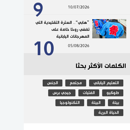
9
10/07/2026
”هابي“.. السترة التقليدية التي
تضفي روحًا خاصة على
المهرجانات اليابانية
10
05/08/2026
الكلمات الأكثر بحثا
التعليم الياباني
مجتمع
الجنس
طوكيو
الفتيات
جيجي برس
بيئة
البيئة
التكنولوجيا
الحياة البرية