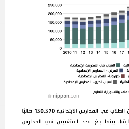
ومن بين هؤلاء، كان عدد المتغيبين من الطلاب في المدارس الابتدائية 130,370 طالبًا
بالعام السابق)، بينما بلغ عدد المتغيبين في المدارس