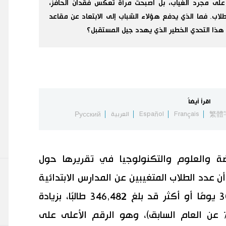
 على مجرد الغياب، بل أصبحت مرآة تعكس فقدان الحافز،
طلاب. فما الذي يدفع هؤلاء الشباب إلى الابتعاد عن مقاعد
هذا التحدي الخطير الذي يهدد جيل المستقبل؟
اقرأ أيضاً
繁體
Français
Español
العربية
Русский
ياضة والعلوم والتكنولوجيا في تقريرها حول
شكلة السلوك والغياب“ لعام 2023 أن عدد الطلاب المتغيبين عن المدارس الابتدائية
والإعدادية على مستوى البلاد لمدة 30 يومًا أو أكثر قد بلغ 346,482 طالبًا، بزيادة
درها 47,434 طالبًا (ما يعادل 15.7% عن العام السابق)، وهو الرقم الأعلى على