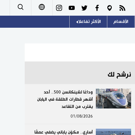
الأقسام
الأكثر تفاعلا
日本語
صور
اللغة اليابانية
English
أشخاص
موسوعة اليابان
简体字
تجارب وآراء
هو وهي
繁體字
نرشح لك
سياسة
المطبخ الياباني
Français
وداعًا لشينكانسن 500.. أحد
اقتصاد
أشهر قطارات الطلقة في اليابان
Español
يقترب من التقاعد
مجتمع
Русский
01/08/2026
ثقافة
أساري.. مكوّن ياباني يضفي عمقًا