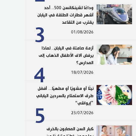
وداعًا لشينكانسن 500.. أحد
أشهر قطارات الطلقة في اليابان
يقترب من التقاعد
3
01/08/2026
أزمة صامتة في اليابان.. لماذا
يرفض آلاف الأطفال الذهاب إلى
المدارس؟
4
18/07/2026
نيئًا أو مشويًا أو مطهيًا... أفضل
طرق الاستمتاع بالسردين الياباني
”إيواشي“
5
23/07/2026
كبار السن المصابون بالخرف