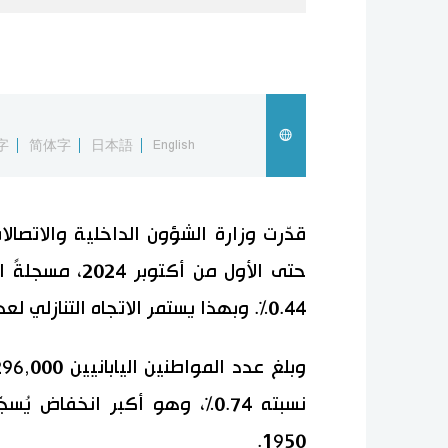
字
简体字
日本語
English
0.44%. وبهذا يستمر الاتجاه التنازلي لعدد السكان للعام الرابع عشر على التوالي.
نسبته 0.74%، وهو أكبر انخفاض
1950.