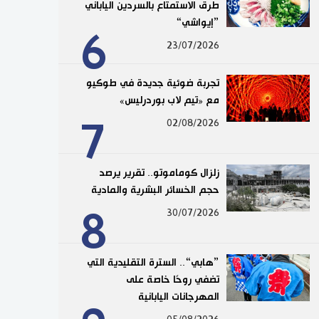
طرق الاستمتاع بالسردين الياباني
”إيواشي“
6
23/07/2026
تجربة ضوئية جديدة في طوكيو
مع «تيم لاب بوردرليس»
7
02/08/2026
زلزال كوماموتو.. تقرير يرصد
حجم الخسائر البشرية والمادية
8
30/07/2026
”هابي“.. السترة التقليدية التي
تضفي روحًا خاصة على
المهرجانات اليابانية