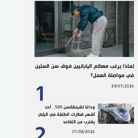
لماذا يرغب معظم اليابانيين فوق سن الستين
في مواصلة العمل؟
1
24/07/2026
وداعًا لشينكانسن 500.. أحد
أشهر قطارات الطلقة في اليابان
يقترب من التقاعد
2
01/08/2026