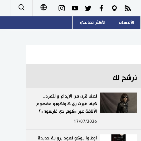
الأقسام
الأكثر تفاعلا
日本語
صور
اللغة اليابانية
English
أشخاص
موسوعة اليابان
简体字
تجارب وآراء
هو وهي
繁體字
نرشح لك
سياسة
المطبخ الياباني
Français
نصف قرن من الإبداع والتمرد..
اقتصاد
كيف غيّرت ري كاواكوبو مفهوم
Español
الأناقة عبر «كوم دي غارسون»؟
مجتمع
Русский
17/07/2026
ثقافة
أوغاوا يوكو تعود برواية جديدة