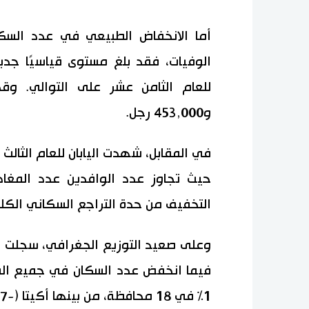
أما الانخفاض الطبيعي في عدد السكا
و453,000 رجل.
في المقابل، شهدت اليابان للعام الثالث
التخفيف من حدة التراجع السكاني الكل
وعلى صعيد التوزيع الجغرافي، سجلت ط
1% في 18 محافظة، من بينها أكيتا (-1.87%)، وآوموري (-1.66%)، وإيواتي (-1.57%)