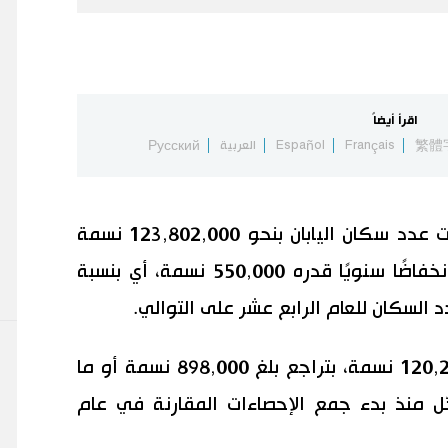
اقرأ أيضاً
繁體
Français
Español
العربية
Русский
قدّرت وزارة الشؤون الداخلية والاتصالات عدد سكان اليابان بنحو 123,802,000 نسمة
حتى الأول من أكتوبر 2024، مسجلةً انخفاضًا سنويًا قدره 550,000 نسمة، أي بنسبة
وبلغ عدد المواطنين اليابانيين 120,296,000 نسمة، بتراجع بلغ 898,000 نسمة أو ما
 يُسجَّل منذ بدء جمع الإحصاءات المقارنة في عام