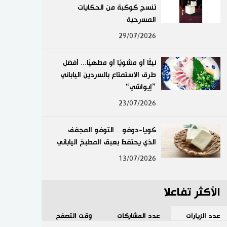
تنسج كوكبة من الحكايات
لايف ستايل
المسرحية
29/07/2026
طوكيو
نيئًا أو مشويًا أو مطهيًا... أفضل
إعلان
طرق الاستمتاع بالسردين الياباني
”إيواشي“
23/07/2026
كويا-دوفو... التوفو المجفف
الذي يحتفظ بعبق المطبخ الياباني
13/07/2026
الأكثر تفاعلا
عدد الزيارات
عدد المشاركات
وقت التصفح