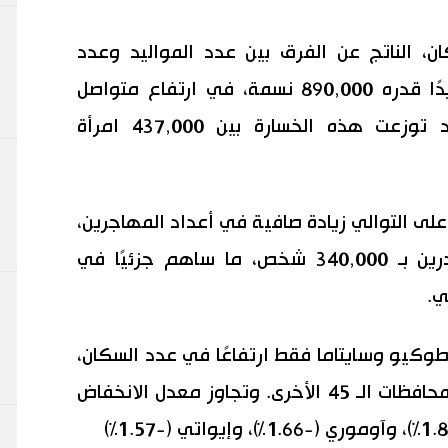
ن، الناتج عن الفرق بين عدد المواليد وعدد
الوفيات، فقد بلغ مستوى قياسيًا جديدًا قدره 890,000 نسمة، في ارتفاع متواصل
للعام الثامن عشر على التوالي. وقد توزعت هذه الخسارة بين 437,000 امرأة
 على التوالي زيادة صافية في أعداد المهاجرين،
حيث تجاوز عدد الوافدين عدد المغادرين بـ 340,000 شخص، ما ساهم جزئيًا في
ي.
وكيو وسايتاما فقط ارتفاعًا في عدد السكان،
فيما انخفض عدد السكان في جميع المحافظات الـ 45 الأخرى. وتجاوز معدل الانخفاض