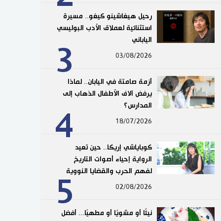
رحيل هيغاشينو كيغو.. مسيرة
استثنائية لعملاق الأدب البوليسي
الياباني
3
03/08/2026
أزمة صامتة في اليابان.. لماذا
يرفض آلاف الأطفال الذهاب إلى
المدارس؟
4
18/07/2026
كوباياشي إريكا.. حين تعيد
الرواية إحياء أصوات التاريخ
لفهم الحرب والقضايا النووية
5
02/08/2026
نيئًا أو مشويًا أو مطهيًا... أفضل