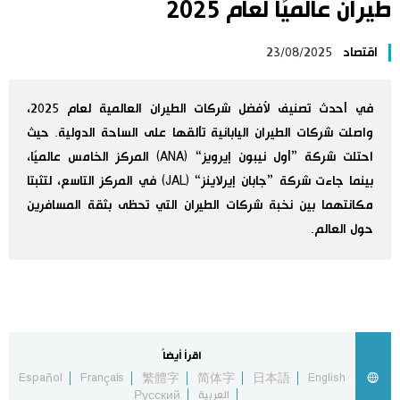
طيران عالميًا لعام 2025
اليابان في فيديو
اقتصاد
23/08/2025
مانغا وأنيمي
في أحدث تصنيف لأفضل شركات الطيران العالمية لعام 2025،
علوم وتكنولوجيا
واصلت شركات الطيران اليابانية تألقها على الساحة الدولية. حيث
احتلت شركة ”أول نيبون إيرويز“ (ANA) المركز الخامس عالميًا،
الأقسام
بينما جاءت شركة ”جابان إيرلاينز“ (JAL) في المركز التاسع، لتثبتا
مكانتهما بين نخبة شركات الطيران التي تحظى بثقة المسافرين
حول العالم.
صور
الأكثر تفاعلا
أشخاص
اللغة اليابانية
تواصل معنا
تجارب وآراء
موسوعة اليابان
اقرأ أيضاً
Español
Français
繁體字
简体字
日本語
English
سياسة
هو وهي
العربية
Русский