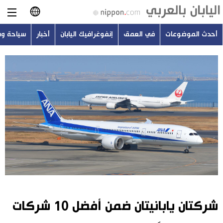
أحدث الموضوعات
في العمق
إنفوغرافيك اليابان
أخبار
سياحة و
日本語
English
简体字
أحدث الموضوعات
繁體字
في العمق
Français
إنفوغرافيك اليابان
Español
أخبار
Русский
شركتان يابانيتان ضمن أفضل 10 شركات
سياحة وسفر