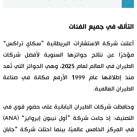
اقتصاد
المطبخ الياباني
التألق في جميع الفئات
مجتمع
أعلنت شركة الاستشارات البريطانية ”سكاي تراكس“
ثقافة
مؤخرًا عن نتائج جوائزها السنوية لأفضل شركات
لايف ستايل
الطيران في العالم لعام 2025، وهي الجوائز التي تُعد
منذ إطلاقها عام 1999 الأرفع مكانة في صناعة
طوكيو
الطيران العالمية.
إعلان
وحافظت شركات الطيران اليابانية على حضور قوي في
التصنيف؛ إذ جاءت شركة ”أول نيبون إيروايز“ (ANA)
في المركز الخامس عالميًا، بينما احتلت شركة ”جابان