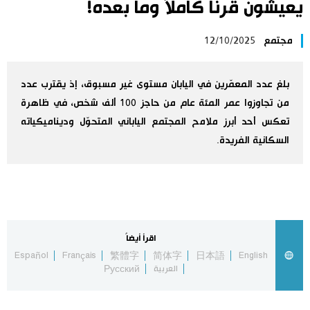
يعيشون قرناً كاملاً وما بعده!
اليابان في فيديو
مجتمع
12/10/2025
مانغا وأنيمي
بلغ عدد المعمّرين في اليابان مستوى غير مسبوق، إذ يقترب عدد
علوم وتكنولوجيا
من تجاوزوا عمر المئة عام من حاجز 100 ألف شخص، في ظاهرة
تعكس أحد أبرز ملامح المجتمع الياباني المتحوّل وديناميكياته
الأقسام
السكانية الفريدة.
صور
الأكثر تفاعلا
أشخاص
اللغة اليابانية
تواصل معنا
اقرأ أيضاً
Español
Français
繁體字
简体字
日本語
English
تجارب وآراء
موسوعة اليابان
العربية
Русский
سياسة
هو وهي