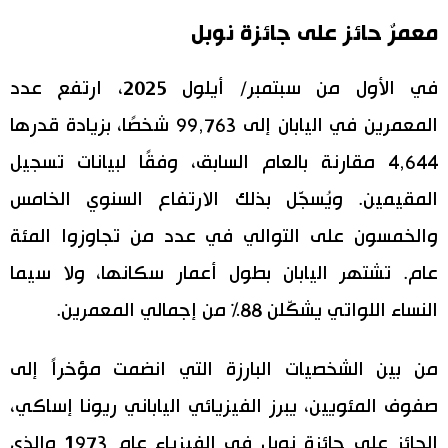
معمرٌ حائز على جائزة نوبل
اقتصاد
المطبخ الياباني
في الأول من سبتمبر/ أيلول 2025، ارتفع عدد
مجتمع
المعمرين في اليابان إلى 99,763 شخصًا، بزيادة قدرها
ثقافة
4,644 مقارنة بالعام السابق، وفقًا لبيانات تسجيل
المقيمين. ويُسجَّل بذلك الارتفاع السنوي الخامس
لايف ستايل
والخمسون على التوالي في عدد من تجاوزوا المئة
طوكيو
عام. تشتهر اليابان بطول أعمار سكانها، ولا سيما
النساء اللواتي يشكّلن 88% من إجمالي المعمرين.
إعلان
من بين الشخصيات البارزة التي انضمت مؤخراً إلى
صفوف المئويين، يبرز الفيزيائي الياباني ريونا إساكي،
الحائز على جائزة نوبل في الفيزياء عام 1973 والذي