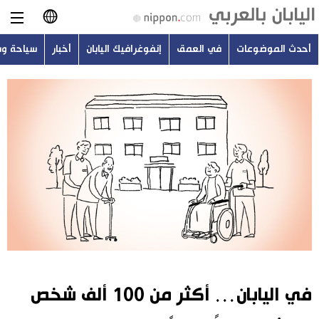
أحدث الموضوعات
في العمق
إنفوغرافيك اليابان
أخبار
سياحة و
日本語
English
简体字
أحدث الموضوعات
繁體字
في العمق
Français
إنفوغرافيك اليابان
Español
أخبار
Русский
في اليابان… أكثر من 100 ألف شخص
سياحة وسفر