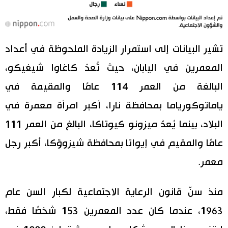
تشير البيانات إلى استمرار الزيادة الملحوظة في أعداد
المعمرين في اليابان، حيث تُعدّ كاغاوا شيغيكو،
البالغة من العمر 114 عامًا والمقيمة في
ياماتوكورياما بمحافظة نارا، أكبر امرأة معمرة في
البلاد، بينما يُعدّ ميزونو كيوتاكا، البالغ من العمر 111
عامًا والمقيم في إيواتا بمحافظة شيزوؤكا، أكبر رجل
معمر.
منذ سنّ قانون الرعاية الاجتماعية لكبار السن عام
1963، عندما كان عدد المعمرين 153 شخصًا فقط،