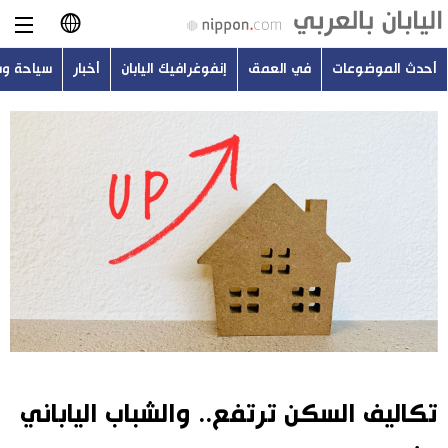
أحدث الموضوعات
في العمق
إنفوغرافيك اليابان
أخبار
سياحة و
日本語
English
简体字
أحدث الموضوعات
繁體字
في العمق
Français
إنفوغرافيك اليابان
Español
أخبار
Русский
تكاليف السكن ترتفع.. والشباب الياباني
سياحة وسفر