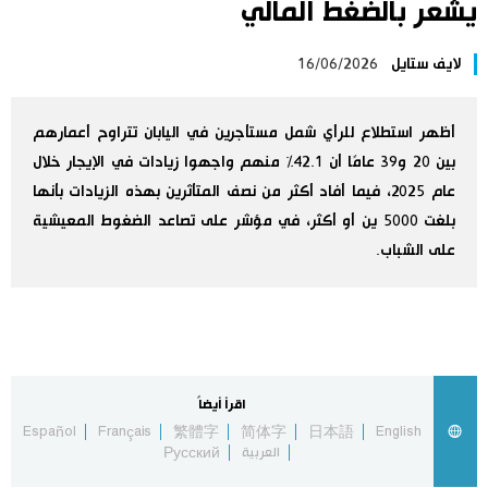
يشعر بالضغط المالي
اليابان في فيديو
لايف ستايل
16/06/2026
مانغا وأنيمي
أظهر استطلاع للرأي شمل مستأجرين في اليابان تتراوح أعمارهم
علوم وتكنولوجيا
بين 20 و39 عامًا أن 42.1% منهم واجهوا زيادات في الإيجار خلال
عام 2025، فيما أفاد أكثر من نصف المتأثرين بهذه الزيادات بأنها
الأقسام
بلغت 5000 ين أو أكثر، في مؤشر على تصاعد الضغوط المعيشية
على الشباب.
صور
الأكثر تفاعلا
أشخاص
اللغة اليابانية
تواصل معنا
اقرأ أيضاً
تجارب وآراء
موسوعة اليابان
Español
Français
繁體字
简体字
日本語
English
العربية
Русский
سياسة
هو وهي