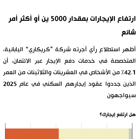
اقتصاد
المطبخ الياباني
ارتفاع الإيجارات بمقدار 5000 ين أو أكثر أمر
مجتمع
شائع
ثقافة
أظهر استطلاع رأي أجرته شركة ”كريكاري“ اليابانية،
المتخصصة في خدمات دفع الإيجار عبر الائتمان، أن
لايف ستايل
42.1% من الأشخاص في العشرينات والثلاثينات من العمر
طوكيو
الذين جددوا عقود إيجارهم السكني في عام 2025
سيواجهون
إعلان