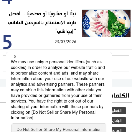
نيئًا أو مشويًا أو مطهيًا... أفضل
طرق الاستمتاع بالسردين الياباني
”إيواشي“
5
23/07/2026
للمزيد
الكلمات الأكثر بحثا
التعليم الياباني
ثقافة
جيجي برس
مجتمع
اليابان
المجتمع الياباني
الأنشطة
المرحلة الابتدائية
المطبخ الياباني
الحكومة اليابانية