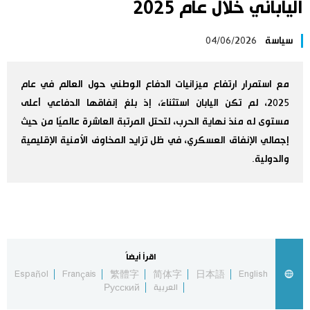
الياباني خلال عام 2025
اليابان في فيديو
سياسة
04/06/2026
مانغا وأنيمي
مع استمرار ارتفاع ميزانيات الدفاع الوطني حول العالم في عام
علوم وتكنولوجيا
2025، لم تكن اليابان استثناءً، إذ بلغ إنفاقها الدفاعي أعلى
مستوى له منذ نهاية الحرب، لتحتل المرتبة العاشرة عالميًا من حيث
الأقسام
إجمالي الإنفاق العسكري، في ظل تزايد المخاوف الأمنية الإقليمية
والدولية.
صور
الأكثر تفاعلا
أشخاص
اللغة اليابانية
تواصل معنا
اقرأ أيضاً
تجارب وآراء
موسوعة اليابان
Español
Français
繁體字
简体字
日本語
English
العربية
Русский
سياسة
هو وهي