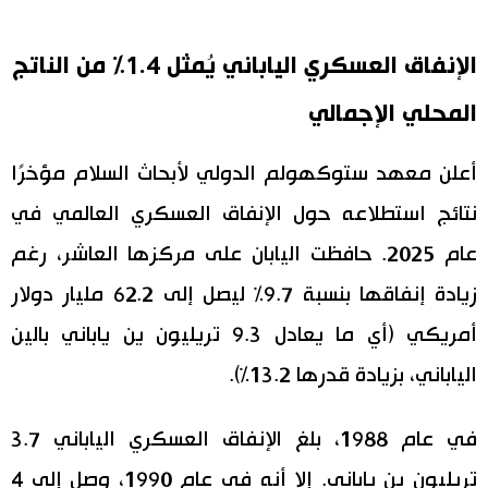
اقتصاد
المطبخ الياباني
الإنفاق العسكري الياباني يُمثل 1.4% من الناتج
مجتمع
المحلي الإجمالي
ثقافة
أعلن معهد ستوكهولم الدولي لأبحاث السلام مؤخرًا
نتائج استطلاعه حول الإنفاق العسكري العالمي في
لايف ستايل
عام 2025. حافظت اليابان على مركزها العاشر، رغم
طوكيو
زيادة إنفاقها بنسبة 9.7% ليصل إلى 62.2 مليار دولار
أمريكي (أي ما يعادل 9.3 تريليون ين ياباني بالين
إعلان
الياباني، بزيادة قدرها 13.2%).
في عام 1988، بلغ الإنفاق العسكري الياباني 3.7
تريليون ين ياباني. إلا أنه في عام 1990، وصل إلى 4