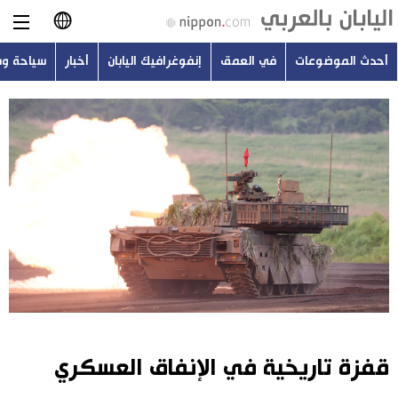
أحدث الموضوعات
في العمق
إنفوغرافيك اليابان
أخبار
سياحة و
日本語
English
简体字
أحدث الموضوعات
繁體字
في العمق
Français
إنفوغرافيك اليابان
Español
أخبار
Русский
قفزة تاريخية في الإنفاق العسكري
سياحة وسفر