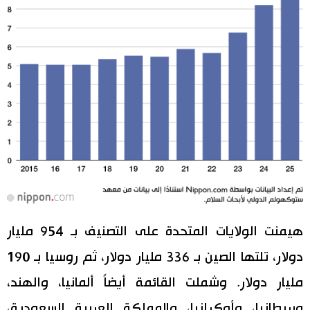
هيمنت الولايات المتحدة على التصنيف بـ 954 مليار
دولار، تلتها الصين بـ 336 مليار دولار، ثم روسيا بـ 190
مليار دولار. وشملت القائمة أيضاً ألمانيا، والهند،
وبريطانيا، وأوكرانيا، والمملكة العربية السعودية،