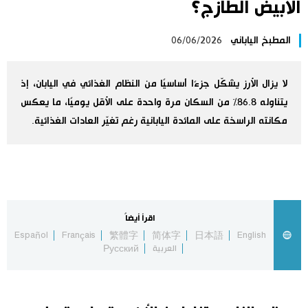
الأبيض الطازج؟
اليابان في فيديو
المطبخ الياباني
06/06/2026
مانغا وأنيمي
لا يزال الأرز يشكّل جزءًا أساسيًا من النظام الغذائي في اليابان، إذ
علوم وتكنولوجيا
يتناوله 86.8% من السكان مرة واحدة على الأقل يوميًا، ما يعكس
مكانته الراسخة على المائدة اليابانية رغم تغيّر العادات الغذائية.
الأقسام
صور
الأكثر تفاعلا
أشخاص
اقرأ أيضاً
اللغة اليابانية
تواصل معنا
Español
Français
繁體字
简体字
日本語
English
العربية
Русский
تجارب وآراء
موسوعة اليابان
سياسة
هو وهي