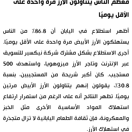
معظم الناس يتناولون الأرز مرة واحدة على
اقتصاد
المطبخ الياباني
الأقل يوميًا
مجتمع
أظهر استطلاع في اليابان أن 86.8% من الناس
يستهلكون الأرز الأبيض مرة واحدة على الأقل يوميًا.
ثقافة
أجرى الاستطلاع بشكل مشترك شركة نيكسير للتسويق
لايف ستايل
عبر الإنترنت وتاجر الأرز ميزوهويا، واستهدف 500
مستجيب. كان أكبر شريحة من المستجيبين، بنسبة
طوكيو
30.8%، يقولون إنهم يتناولون الأرز الأبيض مرتين
إعلان
يوميًا. تظهر النتائج أنه على الرغم من استمرار ارتفاع
استهلاك المواد الأساسية الأخرى مثل الخبز
والمعكرونة، فإن ثقافة الطعام اليابانية لا تزال متجذرة
في استهلاك الأرز.