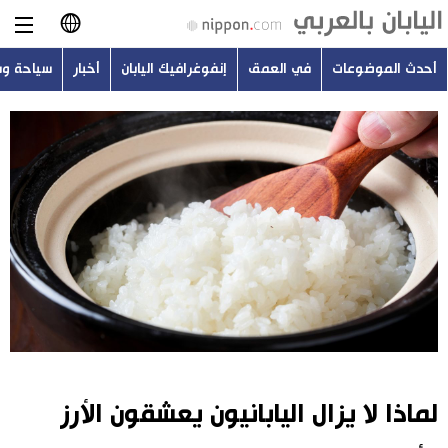
أحدث الموضوعات
في العمق
إنفوغرافيك اليابان
أخبار
سياحة و
日本語
English
简体字
أحدث الموضوعات
繁體字
في العمق
Français
إنفوغرافيك اليابان
Español
أخبار
Русский
لماذا لا يزال اليابانيون يعشقون الأرز
سياحة وسفر