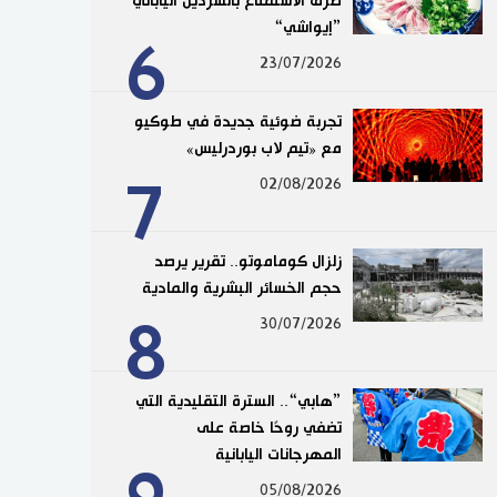
طرق الاستمتاع بالسردين الياباني
”إيواشي“
6
23/07/2026
تجربة ضوئية جديدة في طوكيو
مع «تيم لاب بوردرليس»
7
02/08/2026
زلزال كوماموتو.. تقرير يرصد
حجم الخسائر البشرية والمادية
8
30/07/2026
”هابي“.. السترة التقليدية التي
تضفي روحًا خاصة على
المهرجانات اليابانية
05/08/2026