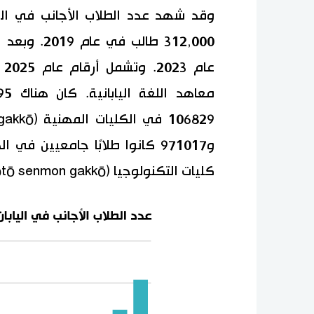
312,000 طال
و971017 كانوا طلابًا جامعيين
كليات التكنولوجيا (kōtō senmon gakkō)، و60013 كانوا طلاب دراسات عليا.