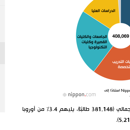
شكل الطلاب الآسيويون 93.4% من الإجمالي (381,148 طالبًا)، يليهم 3.4% من أوروبا