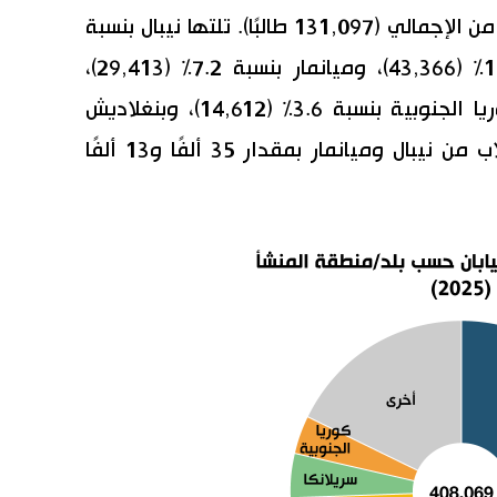
احتلت الصين المركز الأول بنسبة 32.1% من الإجمالي (131,097 طالبًا). تلتها نيبال بنسبة
24.6% (100,239)، وفيتنام بنسبة 10.6% (43,366)، وميانمار بنسبة 7.2% (29,413)،
وسريلانكا بنسبة 4.3% (17,626)، وكوريا الجنوبية بنسبة 3.6% (14,612)، وبنغلاديش
بنسبة 2.8% (11,392). ارتفع عدد الطلاب من نيبال وميانمار بمقدار 35 ألفًا و13 ألفًا