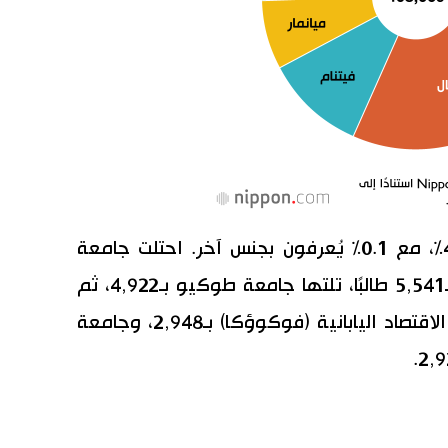
بلغت نسبة الذكور 54.7% والإناث 45.2%، مع 0.1% يُعرفون بجنس آخر. احتلت جامعة
واسيدا أعلى عدد من الطلاب الأجانب بـ5,541 طالبًا، تلتها جامعة طوكيو بـ4,922، ثم
جامعة ريتسوميكان بـ3,386، وجامعة الاقتصاد اليابانية (فوكوؤكا) بـ2,948، وجامعة