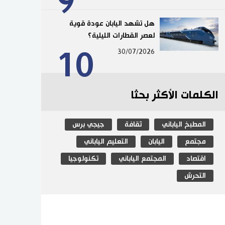
9
هل تشهد اليابان عودة قوية
لعصر القطارات الليلية؟
10
30/07/2026
الكلمات الأكثر بحثا
المطبخ الياباني
ثقافة
جيجي برس
مجتمع
اليابان
التعليم الياباني
اقتصاد
المجتمع الياباني
تكنولوجيا
التحرش