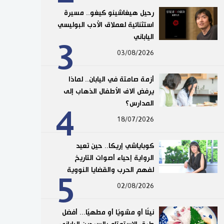
رحيل هيغاشينو كيغو.. مسيرة
استثنائية لعملاق الأدب البوليسي
الياباني
3
03/08/2026
أزمة صامتة في اليابان.. لماذا
يرفض آلاف الأطفال الذهاب إلى
المدارس؟
4
18/07/2026
كوباياشي إريكا.. حين تعيد
الرواية إحياء أصوات التاريخ
لفهم الحرب والقضايا النووية
5
02/08/2026
نيئًا أو مشويًا أو مطهيًا... أفضل