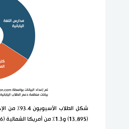
(13,895) و1.3% من أمريكا الشمالية (5,216).