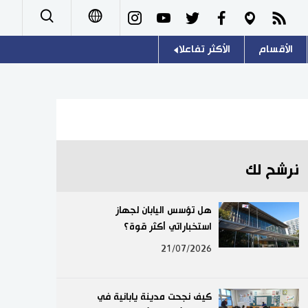
الأقسام
الأكثر تفاعلا
日本語
صور
اللغة اليابانية
English
أشخاص
موسوعة اليابان
简体字
تجارب وآراء
هو وهي
繁體字
نرشح لك
سياسة
المطبخ الياباني
Français
هل تؤسس اليابان لجهاز
اقتصاد
استخباراتي أكثر قوة؟
Español
21/07/2026
مجتمع
Русский
ثقافة
كيف نجحت مدينة يابانية في