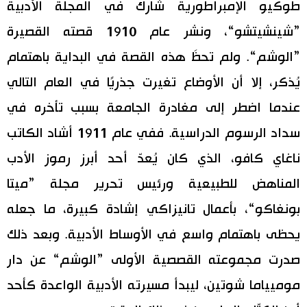
طوكيو الإمبراطورية شارك في المجلة الأدبية
”شينشيتشو“، ونشر عام 1910 قصته القصيرة
”الوشم“. ولم تحظَ هذه القصة في البداية باهتمام
يُذكر، إلا أن الأوضاع تغيرت جذريًا في العام التالي
عندما اضطر إلى مغادرة الجامعة بسبب تأخره في
سداد الرسوم الدراسية. ففي عام 1911 أشاد الكاتب
ناغاي كافو، الذي كان يُعدّ أحد أبرز رموز الأدب
المناهض للطبيعية ورئيس تحرير مجلة ”ميتا
بونغاكو“، بأعمال تانيزاكي إشادة كبيرة، ما جعله
يحظى باهتمام واسع في الأوساط الأدبية. وبعد ذلك
صدرت مجموعته القصصية الأولى ”الوشم“ عن دار
موميياما شوتين، ليبدأ مسيرته الأدبية الواعدة كأحد