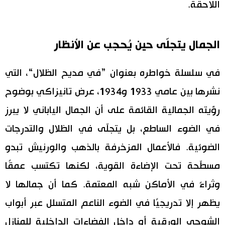
اللاحقة.
الجمال يتجلّى حين يُحجب عن الأنظار
في سلسلة خواطره بعنوان ”في مديح الظلال“، التي
نشرها بين عامي 1933 و1934، عرض تانيزاكي بوضوح
رؤيته الجمالية القائمة على أن الجمال الياباني لا يبرز
في الضوء الساطع، بل يتجلّى في الظلال والتدرجات
الضوئية. فالأعمال المزخرفة بالذهب والورنيش تبدو
مسطّحة تحت الإضاءة القوية، لكنها تكتسب عمقًا
وثراءً في الأماكن شبه المعتمة. كما أن جمالها لا
يظهر إلا تدريجيًا في الضوء الناعم المتسلل عبر أبواب
الشوجي الورقية أو داخل الفضاءات الداخلية للمنازل