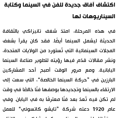
اكتشاف آفاق جديدة للفن في السينما وكتابة
السيناريوهات لها
في هذه المرحلة، امتدّ شغف تانيزاكي بالثقافة
الحديثة ليشمل السينما أيضًا. فقد كان يقرأ بشغف
المجلات السينمائية التي تُستورد من الولايات المتحدة،
ونشر مقالات قدّم فيها رؤيته لتطوير صناعة السينما
اليابانية. ومع مرور الوقت أصبح أحد المشاركين
البارزين في ”حركة السينما الخالصة“، التي سعت إلى
الارتقاء بالسينما وتجديدها بوصفها فنًا خالصًا في وقت
لم تكن فيه تُعدّ بعد فنًا معترفًا به في اليابان. وفي
عام 1920 دعته شركة ”تايشو كاتسوئي“ للعمل