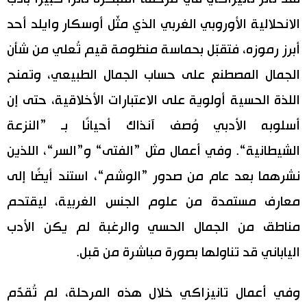
الانحلالية الأوروبي الغربي الذي مثّل أوسكار وايلد أحد
أبرز رموزه، فتقبّل بحماسة منظومة قيم تُعلي من شأن
الجمال المصطنع على حساب الجمال الطبيعي، وتمنح
اللذة الحسية أولوية على الاعتبارات الأخلاقية، حتى إن
أسلوبه الأدبي وُصف آنذاك أحيانًا بـ ”النزعة
الشيطانية“. وفي أعمال مثل ”الفتى“ و”السر“، اللذين
نشرهما بعد عام من صدور ”الوشم“، استند أيضًا إلى
معارف مستمدة من علوم الجنس الغربية، ليقتحم
مناطق من الجمال الحسي والرغبة لم يكن الأدب
الياباني قد تناولها بصورة مباشرة من قبل.
وفي أعمال تانيزاكي خلال هذه المرحلة، لم تُقدَّم