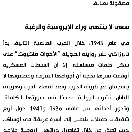
مصقولة بعناية.
سعي لا ينتهي وراء الإيروسية والرغبة
في عام 1943، خلال الحرب العالمية الثانية، بدأ
تانيزاكي نشر روايته الطويلة ”الأخوات ماكيوكا“ على
شكل حلقات متسلسلة، إلا أن السلطات العسكرية
أوقفت نشرها بحجة أن أجواءها المترفة ومضمونها لا
ينسجمان مع ظروف الحرب. وبعد انتهاء الحرب وهزيمة
اليابان، نُشرت الرواية مجددًا في صورتها الكاملة.
وتدور أحداثها بين عامي 1936 و1941 حول أربع
شقيقات جميلات ينتمين إلى أسرة عريقة في أوساكا،
حيث تصوّر من خلال تفاصيل حياتهن اليومية ملامح