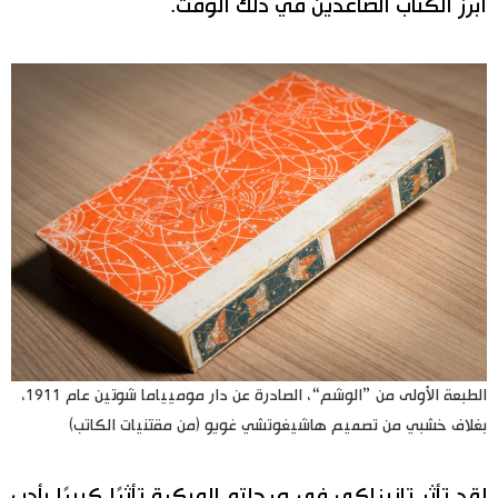
أبرز الكتّاب الصاعدين في ذلك الوقت.
الطبعة الأولى من ”الوشم“، الصادرة عن دار موميياما شوتين عام 1911،
بغلاف خشبي من تصميم هاشيغوتشي غويو (من مقتنيات الكاتب)
لقد تأثر تانيزاكي في مرحلته المبكرة تأثرًا كبيرًا بأدب