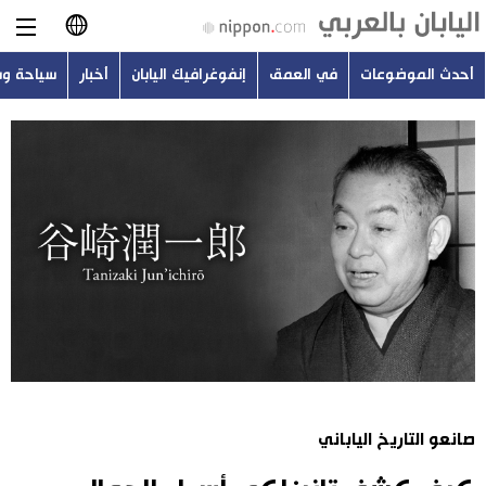
أحدث الموضوعات
في العمق
إنفوغرافيك اليابان
أخبار
سياحة و
日本語
English
简体字
أحدث الموضوعات
繁體字
في العمق
Français
إنفوغرافيك اليابان
Español
أخبار
Русский
صانعو التاريخ الياباني
سياحة وسفر