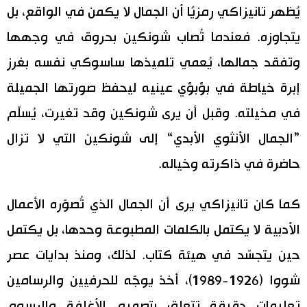
يُظهر تانيزاكي رمزيًا أن الجمال لا يكمن في الواقع، بل
يتجاوزه. فعندما تُصاب شونكين بحروق في وجهها
وتفقد جمالها، يُعمي تلميذها ساسوكي نفسه بغرز
إبرة خياطة في بؤبؤي عينيه ليحفظ صورتها الجميلة
في مخيلته. وقبل أن يرى شونكين وقد تغيرت، يُسلّم
”الجمال الأنثوي الأبدي“ إلى شونكين التي لا تزال
حاضرة في ذاكرته وخياله.
كما كان تانيزاكي يرى أن الجمال الذي تُصوّره الأعمال
الأدبية لا يكتمل بالكلمات المطبوعة وحدها، بل يكتمل
حين يتجسّد في هيئة كتاب. لذلك، ومنذ بدايات عصر
شووا (1926-1989)، أخذ يوجّه للحرفيين والرسامين
تعليمات دقيقة تتعلق بتصميم الأغلفة والرسوم