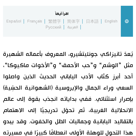
اقتصاد
المطبخ الياباني
اقرأ أيضاً
Español
Français
繁體字
简体字
日本語
English
العربية
Русский
مجتمع
ثقافة
يُعدّ تانيزاكي جونئيتشيرو، المعروف بأعماله الشهيرة
لايف ستايل
مثل ”الوشم“ و”حب الأحمق“ و”الأخوات ماكيوكا“،
أحد أبرز كتّاب الأدب الياباني الحديث الذين واصلوا
طوكيو
السعي وراء الجمال والإيروسية (الشهوانية الحسِّية)
بإصرار استثنائي. ففي بداياته انجذب بقوة إلى عالم
إعلان
الانحلالية الغربية، ثم تحوّل تدريجيًا إلى الاهتمام
بالتقاليد اليابانية وجماليات الظل والخفوت. وقد يبدو
هذا التحول للوهلة الأولى انعطافًا كبيرًا في مسيرته