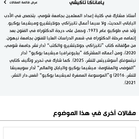
ياماناكا تاكيشي
عرض قائمة المقالات
أستاذ مشارك في كلية إعداد المعلمين بجامعة شومي. يتخصص في الأدب
الياباني الحديث، ولا سيما أعمال تانيزاكي جونئيتشيرو وميشيما يوكيو.
وُلد في طوكيو عام 1973، وحصل على درجة الدكتوراه في الفنون بعد
إتمامه مرحلة الدكتوراه في قسم الدراسات العليا للفنون بجامعة نيهون.
من مؤلفاته كتاب ”تانيزاكي جونئيتشيرو والكتب“ (دار نشر جامعة شومي،
2020)، ومن أعماله المشتركة ”ببليوغرافيا ميشيما يوكيو“ (دار
نيتسوغاي أسوشييتس للنشر، 2025). كما شارك في تحرير وتأليف كتابي
”الفوضى والمقاومة: ميشيما يوكيو واليابان والعالم“ (دار سويسيشا
للنشر، 2016) و”الموسوعة المصغرة لميشيما يوكيو“ (نفس دار النشر،
2021).
مقالات أخرى في هذا الموضوع