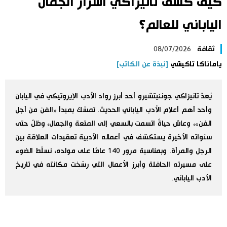
كيف كشف تانيزاكي أسرار الجمال
اليابان في فيديو
الياباني للعالم؟
مانغا وأنيمي
ثقافة
08/07/2026
ياماناكا تاكيشي
[نبذة عن الكاتب]
علوم وتكنولوجيا
يُعدّ تانيزاكي جونئيتشيرو أحد أبرز رواد الأدب الإيروتيكي في اليابان
الأقسام
وأحد أهم أعلام الأدب الياباني الحديث. تمسّك بمبدأ «الفن من أجل
الفن»، وعاش حياةً اتسمت بالسعي إلى المتعة والجمال، وظلّ حتى
صور
الأكثر تفاعلا
سنواته الأخيرة يستكشف في أعماله الأدبية تعقيدات العلاقة بين
الرجل والمرأة. وبمناسبة مرور 140 عامًا على مولده، نسلّط الضوء
أشخاص
اللغة اليابانية
تواصل معنا
على مسيرته الحافلة وأبرز الأعمال التي رسّخت مكانته في تاريخ
الأدب الياباني.
تجارب وآراء
موسوعة اليابان
سياسة
هو وهي