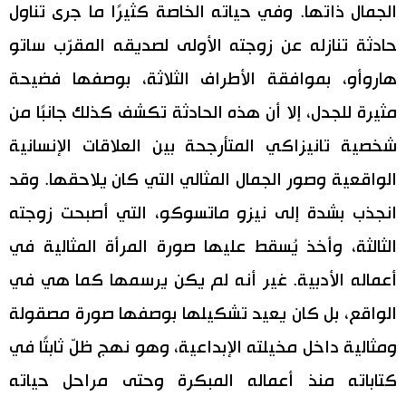
الجمال ذاتها. وفي حياته الخاصة كثيرًا ما جرى تناول
حادثة تنازله عن زوجته الأولى لصديقه المقرّب ساتو
هاروأو، بموافقة الأطراف الثلاثة، بوصفها فضيحة
مثيرة للجدل، إلا أن هذه الحادثة تكشف كذلك جانبًا من
شخصية تانيزاكي المتأرجحة بين العلاقات الإنسانية
الواقعية وصور الجمال المثالي التي كان يلاحقها. وقد
انجذب بشدة إلى نيزو ماتسوكو، التي أصبحت زوجته
الثالثة، وأخذ يُسقط عليها صورة المرأة المثالية في
أعماله الأدبية. غير أنه لم يكن يرسمها كما هي في
الواقع، بل كان يعيد تشكيلها بوصفها صورة مصقولة
ومثالية داخل مخيلته الإبداعية، وهو نهج ظلّ ثابتًا في
كتاباته منذ أعماله المبكرة وحتى مراحل حياته