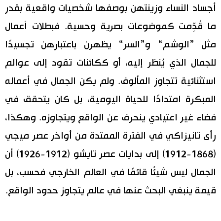
أجساد النساء وزينتهن بوصفها شخصيات واقعية بقدر
ما قُدِّمت كموضوعات بصرية وحسية. فبطلات أعمال
مثل ”الوشم“ و”السر“ يظهرن باعتبارهن تجسيدًا
للجمال الذي يُنظر إليه، أو ككائنات تقود إلى عوالم
استثنائية تتجاوز المألوف. ولم يكن الجمال في أعماله
المبكرة امتدادًا للحياة اليومية، بل كان يتحقق في
فضاء غير اعتيادي ينحرف عن الواقع ويتجاوزه. وهكذا،
رأى تانيزاكي في الفترة الممتدة من أواخر عصر ميجي
(1868-1912) إلى بدايات عصر تايشو (1912-1926) أن
الجمال ليس شيئًا قائمًا في العالم الخارجي فحسب، بل
قيمة ينبغي البحث عنها في عالم يتجاوز حدود الواقع.