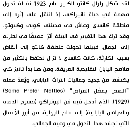
لقد شكّل زلزال كانتو الكبير عام 1923 نقطة تحول
مهمة في حياة تانيزاكي، إذ انتقل على إثره إلى
منطقة كانساي وعاش في مدينتي كوبي وكيوتو.
وقد ترك هذا التغيير في البيئة أثرًا عميقًا في نظرته
إلى الجمال. فبينما تحولت منطقة كانتو إلى أنقاض
بسبب الكارثة، كانت كانساي لا تزال تحتفظ بالكثير من
ملامح اليابان التقليدية العريقة. ومن هنا بدأ تانيزاكي
يكتشف من جديد جماليات التراث الياباني، ويُعدّ عمله
”البعض يفضّل القراص“ (Some Prefer Nettles)
(1929)، الذي أدخل فيه فن البونراكو (مسرح الدمى
والعرائس اليابانية) إلى عالم الرواية، من أبرز الأعمال
التي تجسّد هذا التحول في وعيه الجمالي.