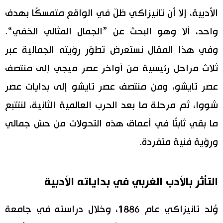
الأدبية، إلا أن تانيزاكي ظلّ في الواقع متمسكًا بهدف
واحد، ألا وهو البحث عن ”الجمال المثالي الخفي“.
وفي هذا المقال نستعرض تطوّر رؤيته الجمالية عبر
ثلاث مراحل رئيسية من أواخر عصر ميجي إلى منتصف
عصر تايشو، ومن منتصف عصر تايشو إلى بدايات عصر
شووا، ثم مرحلة ما بعد الحرب العالمية الثانية، لنتتبع
ما بقي ثابتًا في أعماق هذه التحولات من حسّ جمالي
ورؤية فنية متفردة.
التأثر بالأدب الغربي في بداياته الأدبية
وُلد تانيزاكي عام 1886، وخلال دراسته في جامعة