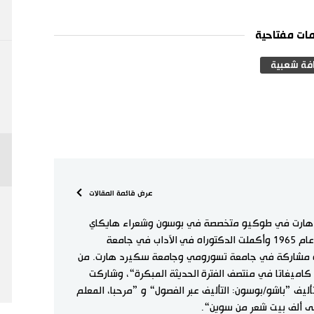
ات مفتاحية
فة شعبية
عرض قائمة المقالات
هارت في طوكيو متخصصة في بوسون وشعراء هايكاي
آخرين. ولدت في يوكوهاما عام 1965 وأكملت الدكتوراه في الآداب في جامعة
ة مشاركة في جامعة تسورومي وجامعة سكيرد هارت. من
كاميغاتا في منتصف الفترة الحديثة المبكرة“، وشاركت
ف ”باشو/بوسون: التأليف عبر الفصول“ و ”مرحبا، المعلم
ى ألف بيت شعر من سوين“.