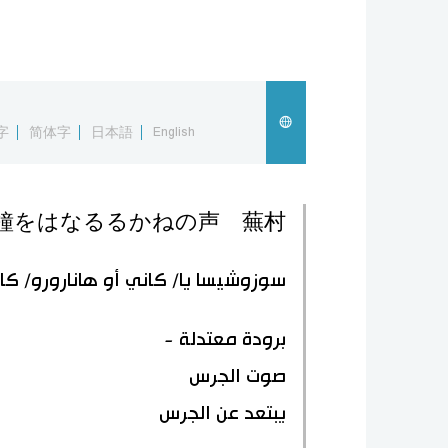
字
简体字
日本語
English
鐘をはなるるかねの声 蕪村
سوزوشيسا يا/ كاني أو هانارورو/ ك
برودة معتدلة -
صوت الجرس
يبتعد عن الجرس