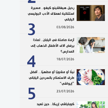
رحيل هيغاشينو كيغو.. مسيرة
استثنائية لعملاق الأدب البوليسي
الياباني
3
03/08/2026
أزمة صامتة في اليابان.. لماذا
يرفض آلاف الأطفال الذهاب إلى
المدارس؟
4
18/07/2026
نيئًا أو مشويًا أو مطهيًا... أفضل
طرق الاستمتاع بالسردين الياباني
”إيواشي“
5
23/07/2026
كوباياشي إريكا.. حين تعيد