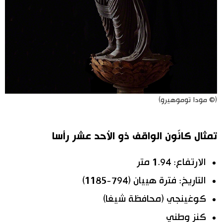
(© مودا توموهيرو)
تمثال كانّون الواقف ذو الأحد عشر رأسا
الارتفاع: 1.94 متر
التاريخ: فترة هييان (794-1185)
كوغينجي (محافظة شيغا)
كنز وطني