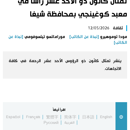
تمثال كانّون ذو الأحد عشر رأسا في
اليابان في فيديو
معبد كوغينجي بمحافظة شيغا
مانغا وأنيمي
ثقافة
12/05/2026
مودا توموهيرو
[نبذة عن الكاتب]
موراماتسو تيتسوفومي
[نبذة عن
علوم وتكنولوجيا
الكاتب]
الأقسام
ينشر تمثال كانّون ذو الرؤوس الأحد عشر الرحمة في كافة
الاتجاهات.
صور
الأكثر تفاعلا
أشخاص
اللغة اليابانية
تواصل معنا
تجارب وآراء
موسوعة اليابان
اقرأ أيضاً
Español
Français
繁體字
简体字
日本語
English
العربية
Русский
سياسة
هو وهي