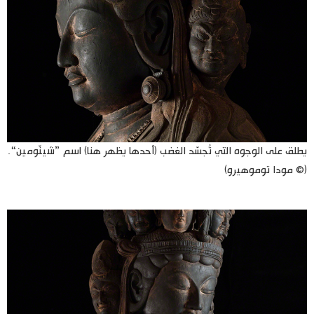
يطلق على الوجوه التي تُجسّد الغضب (أحدها يظهر هنا) اسم ”شينّومين“.
(© مودا توموهيرو)