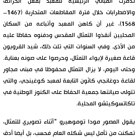
تدمرت المباني الرئيسية للمعبد بفعل الحرائق
والاضطرابات خلال فترة المقاطعات المتحاربة (1467–
1568)، غير أن كاهن المعبد وأتباعه من السكان
المحليين أنقذوا التمثال المقدس ودفنوه حفاظا عليه
من الأذى. وفي السنوات التي تلت ذلك، شيد القرويون
قاعة صغيرة لإيواء التمثال، وحرصوا على صونه بعناية.
وحتى اليوم، لا يزال التمثال محفوظا في مبنى مجاور
لقاعة دوغانجي كانّون التابعة لمعبد كوغينجي، والتي
تتولى صيانتها جمعية الحفاظ على الكنوز الوطنية في
تاكاتسوكيتشو المحلية.
يقول المصور مودا توموهيرو ”أثناء تصويري للتمثال،
تمكنت من تأمل ليس شكله العام فحسب، بل أيضا أدق