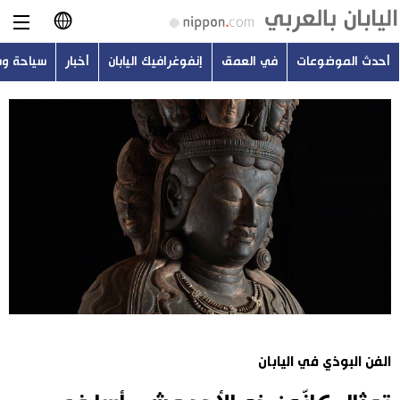
أحدث الموضوعات
في العمق
إنفوغرافيك اليابان
أخبار
سياحة و
日本語
English
简体字
أحدث الموضوعات
繁體字
في العمق
Français
إنفوغرافيك اليابان
Español
أخبار
Русский
الفن البوذي في اليابان
سياحة وسفر