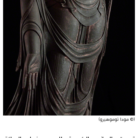
(© مودا توموهيرو)