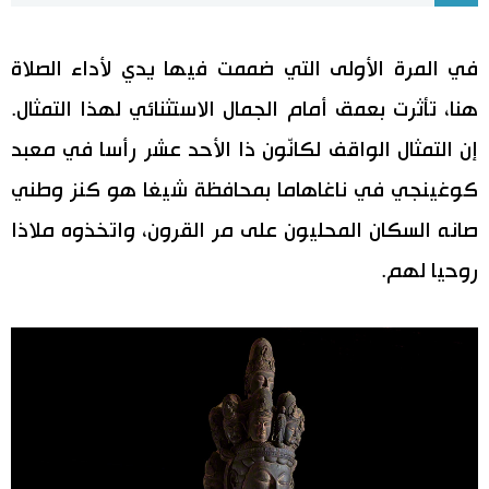
اقتصاد
المطبخ الياباني
في المرة الأولى التي ضممت فيها يدي لأداء الصلاة
مجتمع
هنا، تأثرت بعمق أمام الجمال الاستثنائي لهذا التمثال.
إن التمثال الواقف لكانّون ذا الأحد عشر رأسا في معبد
ثقافة
كوغينجي في ناغاهاما بمحافظة شيغا هو كنز وطني
صانه السكان المحليون على مر القرون، واتخذوه ملاذا
لايف ستايل
روحيا لهم.
طوكيو
إعلان