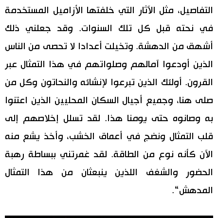
التفاصيل، مثل الآثار التي خلفتها الأزاميل المستخدمة
في نحته قبل كل تلك السنوات. وقد جعلني ذلك
أشهق من الدهشة. وتخيلت أعدادا لا تحصى من الناس
الذين أودعوا آمالهم وصلواتهم في هذا التمثال عبر
القرون. أولئك الذين تبرعوا لإنشائه والنحاتون وكل من
صلى هنا، وجميع أجيال السكان المحليين الذين اعتنوا
به وصانوه حتى يومنا هذا. لقد تسلل إخلاصهم إلى
قلب التمثال ونضج في أعماق الخشب، وأخذ يشع منه
الآن كأنه نوع من الطاقة. لقد غمرتني ببساطة رهبة
الحضور والشغف اللذين ينبعثان من هذا التمثال
المدهش“.