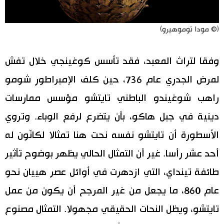
(© مودا توموهيرو)
وفقا لتراث المعبد، فقد تأسس كوغينجي خلال تفش
لمرض الجدري عام 736، حين كلف الإمبراطور شومو
راهب شوغيندو الباطني تايتشو مؤسس ممارسات
دينية في جبل هاكو، بأن يتضرع لرفع الوباء. وتروي
الأسطورة أن تايتشو نفسه نحت هنا تمثالا لكانّون له
أحد عشر رأسا. غير أن التمثال الحالي يظهر بوضوح تأثير
طائفة تينداي، التي ازدهرت في أوائل عصر هييان نحو
عام 860، ما يجعل من غير المرجح أن يكون من عمل
تايتشو، ويظل النحات الحقيقي مجهولا. التمثال مصنوع