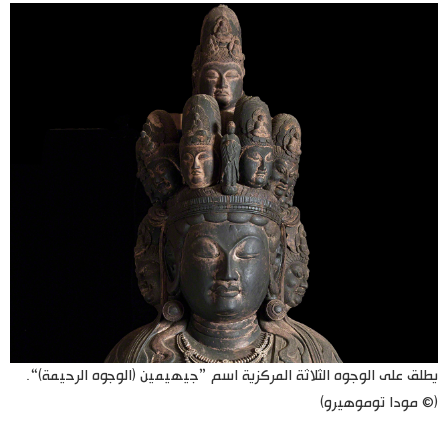
يطلق على الوجوه الثلاثة المركزية اسم ”جيهيمين (الوجوه الرحيمة)“.
(© مودا توموهيرو)