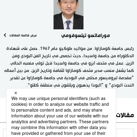
موراماتسو تيتسوفومي
عرض قائمة المقالات
رئيس جامعة كومازاوا. من مواليد طوكيو عام 1967. حصل على شهادة
الدكتوراه من جامعة واسيدا، حيث تخصص في تاريخ الفن البوذي وفن
الزين. عمل في متحف آيزو في جامعة واسيدا قبل تولي منصبه الحالي.
كما يشغل منصب مدير متحف كومازاوا لثقافة وتاريخ الزين. من بين أعماله
”مقدمة لبروفيسور مختص في البوذية في جامعة كومازاوا عن تقدير
النحت البوذي“ و ”البوذا يذهبون ويلتقون في منطقة كانتو“.
مقالات أخرى في هذا الموضوع