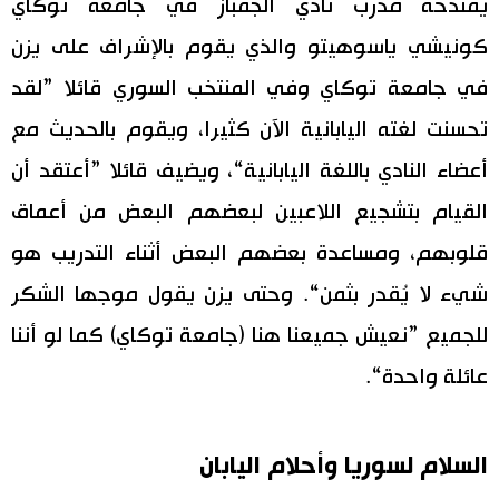
يمتدحه مدرب نادي الجمباز في جامعة توكاي
كونيشي ياسوهيتو والذي يقوم بالإشراف على يزن
في جامعة توكاي وفي المنتخب السوري قائلا ”لقد
تحسنت لغته اليابانية الآن كثيرا، ويقوم بالحديث مع
أعضاء النادي باللغة اليابانية“، ويضيف قائلا ”أعتقد أن
القيام بتشجيع اللاعبين لبعضهم البعض من أعماق
قلوبهم، ومساعدة بعضهم البعض أثناء التدريب هو
شيء لا يُقدر بثمن“. وحتى يزن يقول موجها الشكر
للجميع ”نعيش جميعنا هنا (جامعة توكاي) كما لو أننا
عائلة واحدة“.
السلام لسوريا وأحلام اليابان