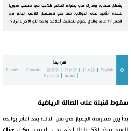
بشكل فعلي، وشارك في بطولة العالم كلاعب في منتخب سوريا
اقتصاد
المطبخ الياباني
للسنة الثانية على التوالي. فما هو مستقبل اللاعب البالغ من
العمر 19 عاما والذي يقوم بتحقيق أحلامه واحدا تلو الآخر يا ترى؟
مجتمع
ثقافة
لايف ستايل
اقرأ أيضاً
Español
Français
繁體字
简体字
日本語
English
العربية
Русский
طوكيو
إعلان
سقوط قنبلة على الصالة الرياضية
بدأ يزن ممارسة الجمباز في سن الثالثة بعد التأثر بوالده
السيد منذر (53 عاما) الذي يحب الجمباز. وكان هناك