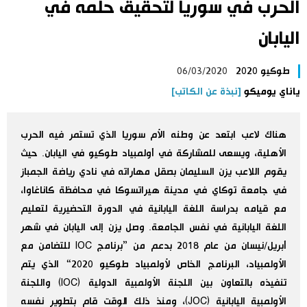
الحرب في سوريا لتحقيق حلمه في
اليابان في فيديو
اليابان
مانغا وأنيمي
طوكيو 2020
06/03/2020
ياناي يوميكو
[نبذة عن الكاتب]
علوم وتكنولوجيا
هناك لاعب ابتعد عن وطنه الأم سوريا الذي تستمر فيه الحرب
الأقسام
الأهلية، ويسعى للمشاركة في أولمبياد طوكيو في اليابان. حيث
يقوم اللاعب يزن السليمان بصقل مهاراته في نادي رياضة الجمباز
صور
الأكثر تفاعلا
في جامعة توكاي في مدينة هيراتسوكا في محافظة كاناغاوا،
مع قيامه بدراسة اللغة اليابانية في الدورة التحضيرية لتعليم
أشخاص
اللغة اليابانية
تواصل معنا
اللغة اليابانية في نفس الجامعة. وصل يزن إلى اليابان في شهر
أبريل/نيسان من عام 2018 بدعم من ”برنامج IOC للتضامن مع
تجارب وآراء
موسوعة اليابان
الأولمبياد، البرنامج الخاص لأولمبياد طوكيو 2020“ الذي يتم
تنفيذه بالتعاون بين اللجنة الأولمبية الدولية (IOC) واللجنة
سياسة
هو وهي
الأولمبية اليابانية (JOC)، ومنذ ذلك الوقت قام بتطوير نفسه