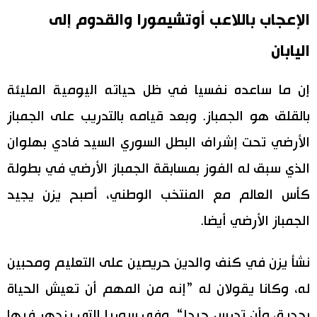
الإعجاب باللاعب أوتشيمورا والقدوم إلى
اليابان
إن ما ساعده نفسيا في ظل حياته اليومية المليئة
بالقلق هو الجمباز. وبعد قيامه بالتدريب على الجمباز
الأرضي تحت إشراف البطل السوري السيد فادي بهلوان
الذي سبق له الفوز بمسابقة الجمباز الأرضي في بطولة
كأس العالم مع المنتخب الوطني، أصبح يزن يجيد
الجمباز الأرضي أيضا.
نشأ يزن في كنف والدين حريصين على التعليم ومحبين
له، وكانا يقولان له ”إنه من المهم أن تعيش الحياة
بجدية، وأن تدرس جيدا“. وفي سوريا التي يزدهر فيها