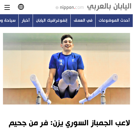
أحدث الموضوعات
في العمق
إنفوغرافيك اليابان
أخبار
سياحة و
日本語
English
简体字
أحدث الموضوعات
繁體字
في العمق
Français
إنفوغرافيك اليابان
Español
أخبار
Русский
لاعب الجمباز السوري يزن: فر من جحيم
سياحة وسفر