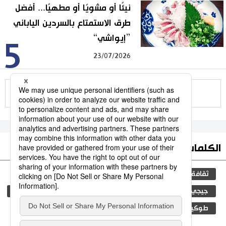
نيئًا أو مشويًا أو مطهيًا... أفضل
طرق الاستمتاع بالسردين الياباني
”إيواشي“
5
23/07/2026
للمزيد
الكلمات الأكثر بحثا
ثقافة
التعليم الياباني
اليابان
مجتمع
جيجي برس
المجتمع الياباني
فن
المطبخ الياباني
طوكيو
الجنس