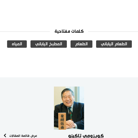
كلمات مفتاحية
الطعام الياباني
الطعام
المطبخ الياباني
المياه
كويزومي تاكيئو
عرض قائمة المقالات