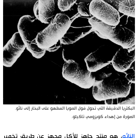
البكتريا الدقيقة التي تحول فول الصويا المطهو ​​على البخار إلى ناتّو.
الصورة من إهداء كويزومي تاكيئو.
الناتّو
، هو منتج جاهز للأكل مجهز عن طريق تخمير