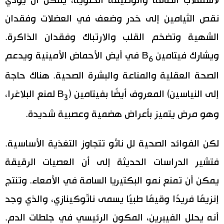
لاستقلاب الطاقة والوظيفة الخلوية، يمكن أن يؤدي
نقص الثيامين إلى خدر وضعف في العضلات وفقدان
الشهية وتضخم القلب والارتباك وفقدان الذاكرة.
ويشارك فيتامين B
في أيض الأحماض الأمينية ويدعم
6
الصحة العقلية والمناعة والبشرة الصحية. هناك حاجة
إلى النياسين) المعروف أيضًا بفيتامين (B
لمنع البلاغرا،
3
وهو مرض يتميز بأعراض هضمية وعصبية شديدة.
لكن الفوائد الصحية لل ناتّو تتجاوز التغذية الأساسية.
فتشير الدراسات الحديثة إلى أن العصيات الرقيقة
يمكن أن تمنع نمو البكتيريا السامة في الأمعاء. وتنتج
إنزيمًا فريدًا وقيمًا طبيًا يسمى ناتّوكينازي، والذي وجد
أنه يحلل الفيبرين، المكون الرئيسي في جلطات الدم.