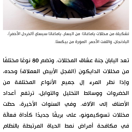
تشكيلة من مخللات ياماغاتا: من اليسار، ياماغاتا سيساي (الخردل الأخضر)،
الباذنجان، واللفت الأحمر. الصورة من بيكستا.
تعد اليابان جنة عشاق المخللات. وتضم 80 نوعًا مختلفًا
من مخللات الدايكون (الفجل الأبيض العملاق) وحده،
وإذا نظر المرء إل جميع الأنواع المختلفة من
الخضروات ووسائط التخليل والتوابل، ترتفع أعداد
الأصناف إلى الآلاف. وفي السنوات الأخيرة، حظت
مخللات تسوكيمونو، على بريقًا جديدًا كأداة فعالّة
في مكافحة أمراض نمط الحياة المرتبطة بالنظام