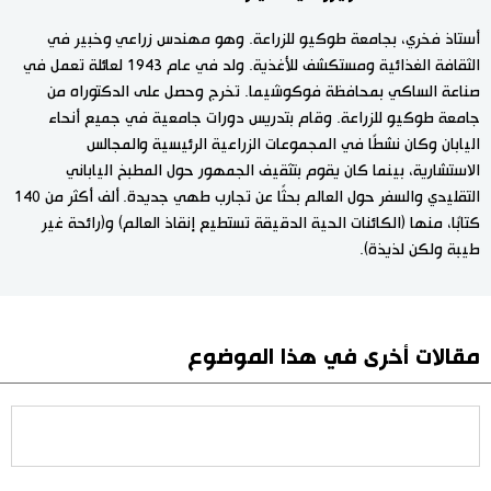
أستاذ فخري، بجامعة طوكيو للزراعة. وهو مهندس زراعي وخبير في
الثقافة الغذائية ومستكشف للأغذية. ولد في عام 1943 لعائلة تعمل في
صناعة الساكي بمحافظة فوكوشيما. تخرج وحصل على الدكتوراه من
جامعة طوكيو للزراعة. وقام بتدريس دورات جامعية في جميع أنحاء
اليابان وكان نشطًا في المجموعات الزراعية الرئيسية والمجالس
الاستشارية، بينما كان يقوم بتثقيف الجمهور حول المطبخ الياباني
التقليدي والسفر حول العالم بحثًا عن تجارب طهي جديدة. ألف أكثر من 140
كتابًا، منها (الكائنات الحية الدقيقة تستطيع إنقاذ العالم) و(رائحة غير
طيبة ولكن لذيذة).
مقالات أخرى في هذا الموضوع