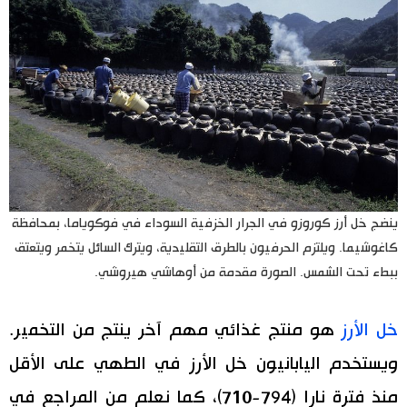
ينضج خل أرز كوروزو في الجرار الخزفية السوداء في فوكوياما، بمحافظة
كاغوشيما. ويلتزم الحرفيون بالطرق التقليدية، ويترك السائل يتخمر ويتعتق
ببطء تحت الشمس. الصورة مقدمة من أوهاشي هيروشي.
خل الأرز
هو منتج غذائي مهم آخر ينتج من التخمير.
ويستخدم اليابانيون خل الأرز في الطهي على الأقل
منذ فترة نارا (794-710)، كما نعلم من المراجع في