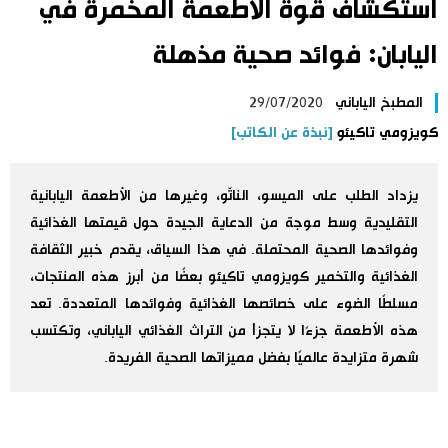
استكشاف قوة الأطعمة المخمرة في
اليابان في فيديو
اليابان: فوائد صحية مذهلة
مانغا وأنيمي
المطبخ الياباني
29/07/2020
كويزومي تاكيئو
[نبذة عن الكاتب]
علوم وتكنولوجيا
يزداد الطلب على الميسو، الناتّو، وغيرها من الأطعمة اليابانية
الأقسام
التقليدية وسط موجة من الدعاية الجيدة حول قيمتها الغذائية
وفوائدها الصحية المحتملة. في هذا السياق، يقدم خبير الثقافة
صور
الأكثر تفاعلا
الغذائية والتخمير كويزومي تاكيئو بعضًا من أبرز هذه المنتجات،
مسلطًا الضوء على خصائصها الغذائية وفوائدها المتعددة. تعد
أشخاص
اللغة اليابانية
تواصل معنا
هذه الأطعمة جزءًا لا يتجزأ من التراث الغذائي الياباني، وتكتسب
شهرة متزايدة عالميًا بفضل مميزاتها الصحية الفريدة.
تجارب وآراء
موسوعة اليابان
سياسة
هو وهي