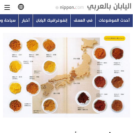
أحدث الموضوعات
في العمق
إنفوغرافيك اليابان
أخبار
سياحة و
日本語
English
简体字
أحدث الموضوعات
繁體字
في العمق
Français
إنفوغرافيك اليابان
Español
أخبار
Русский
سياحة وسفر