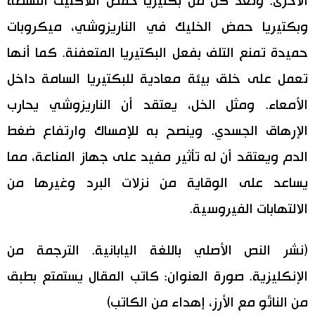
الأخرى. وتعد كل من بكتيريا حمض اللاكتيك النشطة
وبكتيريا حمض الخليك في الناريزوشي، ميكروبات
حميدة تمنع التلف بفعل البكتيريا المتعفنة. كما أنها
تعمل على خلق بيئة معادية للبكتيريا السامة داخل
الأمعاء. ومثل الخل، يعتقد أن الناريزوشي يحارب
الإرهاق الجسدي. وينصح به للإمساك وارتفاع ضغط
الدم ويعتقد أن له تأثير مفيد على جهاز المناعة، مما
يساعد على الوقاية من نزلات البرد وغيرها من
الالتهابات الفيروسية.
(نشر النص الأصلي باللغة اليابانية. الترجمة من
الإنكليزية. صورة العنوان: كاتب المقال يستمتع بطبق
من الناتّو مع الأرز، إهداء من الكاتب)