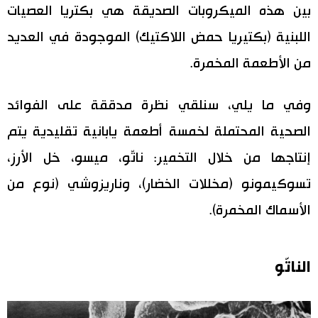
بين هذه الميكروبات الصديقة هي بكتريا العصيات
اللبنية (بكتيريا حمض اللاكتيك) الموجودة في العديد
من الأطعمة المخمرة.
وفي ما يلي، سنلقي نظرة مدققة على الفوائد
الصحية المحتملة لخمسة أطعمة يابانية تقليدية يتم
إنتاجها من خلال التخمير: ناتّو، ميسو، خل الأرز،
تسوكيمونو (مخللات الخضار)، وناريزوشي (نوع من
الأسماك المخمرة).
الناتّو