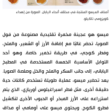
أصناف الميسو المنتجة في مختلف أنحاء اليابان. الصورة من إهداء
كويزومي تاكيئو.
ميسو هو عجينة مخمرة تقليدية مصنوعة من فول
الصويا، تحضر غالبًا مع إضافة الأرز أو الشعير، والملح،
وفطر كوجي، في طريقة تخمير خاصة. وهو أحد
التوابل الأساسية الخمسة المستخدمة في المطبخ
الياباني، إلى جانب السكر والملح والخل وصلصة الصويا.
يعد تحضير ميسو، عملية طويلة تستخدم كائنات حية
دقيقة أخرى، مثل فطر اسبراغيلوس أوريازي، الذي يتم
استزراعه على الأرز المبخر أو الحبوب الأخرى لتكشيل
فطرو الكوج. ويحتوي ميسو على أومامي أو مذاق