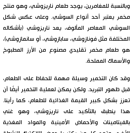
وبالنسبة للمغامرين، يوجد طعام ناريزوشي، وهو منتج
مخمر يعتبر أحد أنواع السوشي. وعلى عكس شكل
السوشي المعاصر المألوف، يعد ناريزوشي (بأشكاله
المختلفة مثل فونازوشي، سابازوشي، أو سانمازوشي)،
هو طعام مخمر تقليدي مصنوع من الأرز المطبوخ
والأسماك المملحة.
وقد كان التخمير وسيلة مهمة للحفاظ على الطعام،
قبل ظهور التبريد. ولكن يمكن لعملية التخمير أيضًا أن
تعزز بشكل كبير القيمة الغذائية للطعام، كما رأينا.
هذا ينطبق بالتأكيد على ناريزوشي، وهو غني
بالفيتامينات والأحماض الأمينية والمواد المغذية