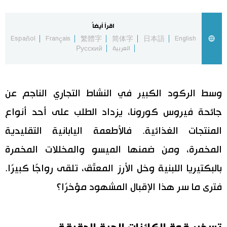
اقتصاد
المطبخ الياباني
اقرأ أيضاً
Español
Français
繁體字
简体字
日本語
English
مجتمع
العربية
Русский
ثقافة
وسط الركود الكبير في النشاط التجاري الناجم عن
لايف ستايل
جائحة فيروس كورونا، يزداد الطلب على أحد أنواع
المنتجات الغذائية. فالأطعمة اليابانية التقليدية
طوكيو
المخمرة، ومن ضمنها الميسو والمخللات المخمرة
إعلان
بالبكتيريا اللبنية وخل الأرز المعتّق، تلقى رواجًا كبيرًا.
فترى ما سر هذا الإقبال المشهود مؤخرًا؟