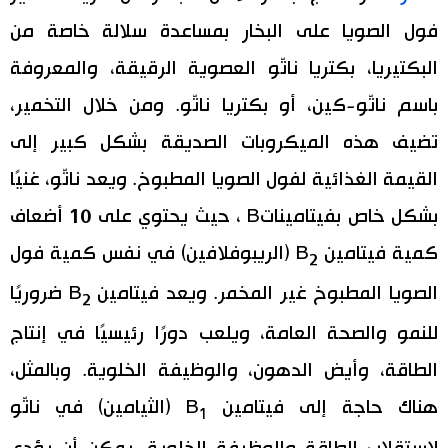
فول الصويا على البخار بمساعدة سلالة خاصة من
البكتيريا، بكتريا ناتّو العصوية الرقيقة، والمعروفة
باسم ناتّو-كين، أو بكتريا ناتّو. ومن خلال التخمير،
تضيف هذه الميكروبات الصديقة بشكل كبير إلى
القيمة الغذائية لفول الصويا المطبوخ. ويعد ناتّو، غنيًا
بشكل خاص بفيتاميناتB ، حيث يحتوي على 10 أضعاف
كمية فيتامين B
(الريبوفلافين) في نفس كمية فول
2
الصويا المطبوخ غير المخمر. ويعد فيتامين B
ضروريًا
2
للنمو والصحة العامة، ويلعب دورًا رئيسيًا في إنتاج
الطاقة، وأيض الدهون، والوظيفة الخلوية. وبالمثل،
هناك حاجة إلى فيتامين B
(الثيامين) في ناتّو
1