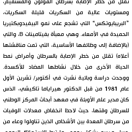
تقلل من خطر الإصابة بسرطان القولون والمستقيم،
ومستويات عالية من السكريات قليلة السكريات،
”البريبايوتكس“ التي تشجع على نمو البيفيدوبكتيريا
الحميدة في الأمعاء. وهي معبأة بفيتامينات B، والتي
(بالإضافة إلى وظائفها الأساسية، التي تمت مناقشتها
أعلاه) تقلل من خطر الإصابة بالسرطان وأمراض نمط
الحياة الأخرى من خلال نشاطها المضاد للأكسدة.
ووجدت دراسة وبائية نشرت في أكتوبر/ تشرين الأول
عام 1981 من قبل الدكتور هيراياما تاكيشي، الذس
كان مدير علم الأوبئة في معهد أبحاث المركز الوطني
للسرطان وقتها، حيث لاحظ انخفاض معدلات الوفيات
من سرطان المعدة بين الأشخاص الذين تناولوا وعاء من