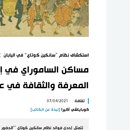
استكشاف نظام ”سانكين كوتاي“ في اليابان
مساكن الساموراي في إي
المعرفة والثقافة في عم
ثقافة
07/04/2021
كوباياشي أكيرا
[نبذة عن الكاتب]
تتمثل إحدى فوائد نظام سانكين كوتاي ’’الحضور ب