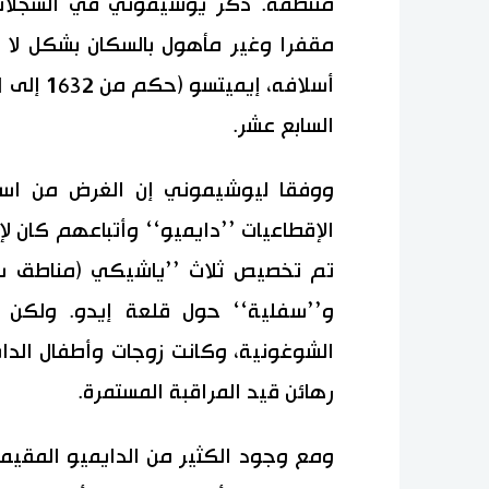
منتظمة. ذكر يوشيموني في السجلات 
مقفرا وغير مأهول بالسكان بشكل لا 
السابع عشر.
ووفقا ليوشيموني إن الغرض من استح
الإقطاعيات ’’دايميو‘‘ وأتباعهم كان ل
تم تخصيص ثلاث ’’ياشيكي (مناطق سك
و’’سفلية‘‘ حول قلعة إيدو. ولكن 
الشوغونية، وكانت زوجات وأطفال الدا
رهائن قيد المراقبة المستمرة.
ومع وجود الكثير من الدايميو المقيمي