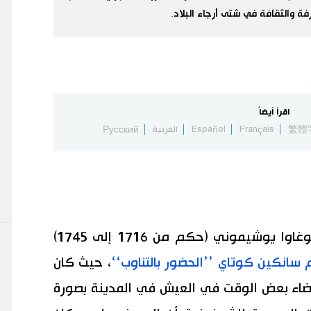
رفة والثقافة في شتى أرجاء البلاد.
اقرأ أيضاً
繁體
Français
Español
العربية
Русский
يرجع الفضل إلى الشوغون الثامن توكوغاوا يوشيموني (حكم من 1716 إلى 1745)
 سانكين كوتاي ’’الحضور بالتناوب‘‘
، حيث كان
قضاء بعض الوقت في العيش في المدينة بصورة