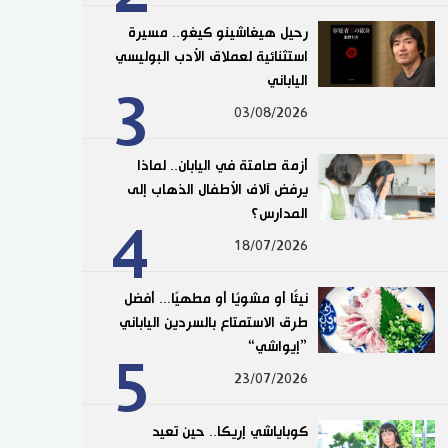
رحيل هيغاشينو كيغو.. مسيرة
استثنائية لعملاق الأدب البوليسي
الياباني
3
03/08/2026
أزمة صامتة في اليابان.. لماذا
يرفض آلاف الأطفال الذهاب إلى
المدارس؟
4
18/07/2026
نيئًا أو مشويًا أو مطهيًا... أفضل
طرق الاستمتاع بالسردين الياباني
”إيواشي“
5
23/07/2026
كوباياشي إريكا.. حين تعيد