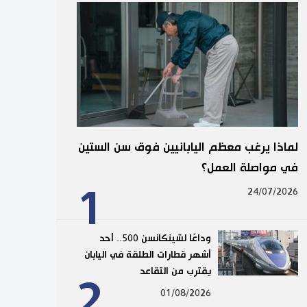
لماذا يرغب معظم اليابانيين فوق سن الستين
في مواصلة العمل؟
1
24/07/2026
وداعًا لشينكانسن 500.. أحد
أشهر قطارات الطلقة في اليابان
يقترب من التقاعد
2
01/08/2026