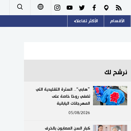
الأقسام
الأكثر تفاعلا
日本語
صور
اللغة اليابانية
English
أشخاص
موسوعة اليابان
简体字
تجارب وآراء
هو وهي
繁體字
نرشح لك
سياسة
المطبخ الياباني
Français
”هابي“.. السترة التقليدية التي
اقتصاد
تضفي روحًا خاصة على
Español
المهرجانات اليابانية
مجتمع
Русский
05/08/2026
ثقافة
كبار السن المصابون بالخرف