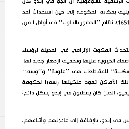
الرسمية للشوغونية أن الجو في إيدو كان
يليق بمكانة الحكومة إلى حين استحداث أحد
أسلافه، إيميتسو (حكم من 1632 إلى 1651)، نظام ’’الحضور بالتناوب‘‘ في أوائل القرن
داث المكوث الإلزامي في المدينة لرؤساء
إضفاء الحيوية عليها وتحقيق ازدهار جديد لها.
نية‘‘ للمقاطعات هي ’’علوية‘‘ و’’وسط‘‘
تلك الأماكن تعود ملكيتها رسميا لحكومة
يميو، الذين كان يقطنون في إيدو بشكل دائم،
ن في إيدو، بالإضافة إلى عائلاتهم وأتباعهم،