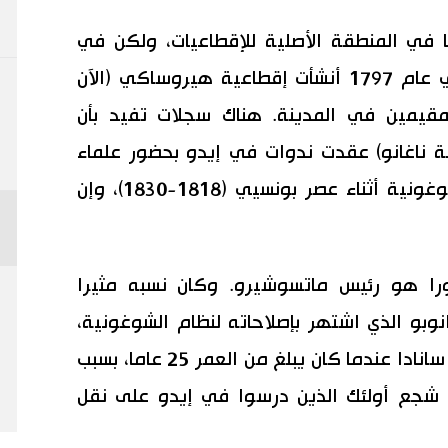
في المنطقة الأصلية للإقطاعيات، ولكن في
بعض الحالات كانت تشيد في إيدو. في عام 1797 أنشأت إقطاعية هيروساكي (الآن
مقيمين في المدينة. هناك سجلات تفيد بأن
 ناغانو) عقدت ندوات في إيدو بحضور علماء
كونفوشيوسيين دعتهم حكومة الشوغونية أثناء عصر بونسيي (1818-1830)، وإن
را هو رئيس ماتسوشيرو. وكان نسبه مثيرا
نوبو الذي اشتهر بإصلاحاته لنظام الشوغونية،
وحفيد حفيد يوشيموني. تبنته عشيرة سانادا عندما كان يبلغ من العمر 25 عاما، بسبب
 شجع أولئك الذين درسوا في إيدو على نقل