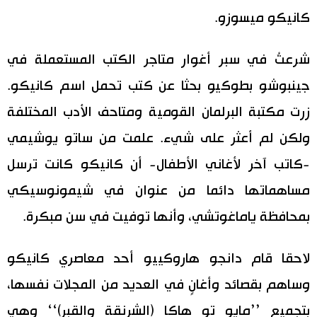
كانيكو ميسوزو.
شرعتُ في سبر أغوار متاجر الكتب المستعملة في
جينبوشو بطوكيو بحثا عن كتب تحمل اسم كانيكو.
زرت مكتبة البرلمان القومية ومتاحف الأدب المختلفة
ولكن لم أعثر على شيء. علمت من ساتو يوشيمي
-كاتب آخر لأغاني الأطفال- أن كانيكو كانت ترسل
مساهماتها دائما من عنوان في شيمونوسيكي
بمحافظة ياماغوتشي، وأنها توفيت في سن مبكرة.
لاحقا قام دانجو هاروكييو أحد معاصري كانيكو
وساهم بقصائد وأغانٍ في العديد من المجلات نفسها،
بتجميع ’’مايو تو هاكا (الشرنقة والقبر)‘‘ وهي