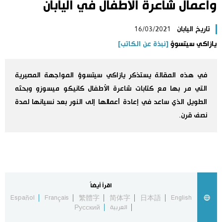
وأعمال شاعرة الأطفال في اليابان
اليابان في فيديو
تاريخ اليابان
16/03/2021
مانغا وأنيمي
يازاكي سيتسوؤ
[نبذة عن الكاتب]
علوم وتكنولوجيا
في هذه المقالة يستذكر يازاكي سيتسوؤ المواجهة المصيرية
التي مر بها مع كتابات شاعرة الأطفال كانيكو ميسوزو وبحثه
الأقسام
الطويل الذي ساعد في إعادة أعمالها إلى النور بعد نسيانها لمدة
نصف قرن.
صور
الأكثر تفاعلا
أشخاص
اللغة اليابانية
تواصل معنا
تجارب وآراء
اقرأ أيضاً
موسوعة اليابان
Español
Français
繁體字
简体字
日本語
English
العربية
Русский
سياسة
هو وهي