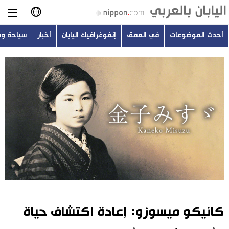
أحدث الموضوعات
في العمق
إنفوغرافيك اليابان
أخبار
سياحة و
日本語
English
简体字
أحدث الموضوعات
繁體字
في العمق
Français
إنفوغرافيك اليابان
Español
أخبار
Русский
كانيكو ميسوزو: إعادة اكتشاف حياة
سياحة وسفر