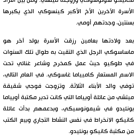
لكانيكو شونوسوكي وزوجته ميتشي. ومن بين أفراد
الأسرة الآخرين الأخ الأكبر كينسوكي الذي يكبرها
بسنتين، وجدتهم أومي.
بعد ولادتها بعامين رزقت الأسرة بولد آخر هو
ماساسوكي الرجل الذي التقيت به طوال تلك السنوات
في طوكيو حيث عمل كمخرج وشاعر غنائي تحت
الاسم المستعار كاميياما غاسوكي. في العام التالي،
توفي والد الأبناء الثلاثة. وتزوجت فوجي شقيقة
ميتشي من عائلة أويياما التي كانت تدير مكتبة أويياما
بونئيدو في شيمونوسيكي، وبدعمهم بدأت عائلة
كانيكو الانخراط في نفس النشاط التجاري وبيع الكتب
من مكتبة كانيكو بونئيدو.