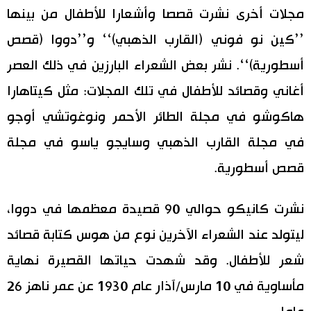
مجلات أخرى نشرت قصصا وأشعارا للأطفال من بينها
’’كين نو فوني (القارب الذهبي)‘‘ و’’دووا (قصص
أسطورية)‘‘. نشر بعض الشعراء البارزين في ذلك العصر
أغاني وقصائد للأطفال في تلك المجلات: مثل كيتاهارا
هاكوشو في مجلة الطائر الأحمر ونوغوتشي أوجو
في مجلة القارب الذهبي وسايجو ياسو في مجلة
قصص أسطورية.
نشرت كانيكو حوالي 90 قصيدة معظمها في دووا،
ليتولد عند الشعراء الآخرين نوع من هوس كتابة قصائد
شعر للأطفال. وقد شهدت حياتها القصيرة نهاية
مأساوية في 10 مارس/آذار عام 1930 عن عمر ناهز 26