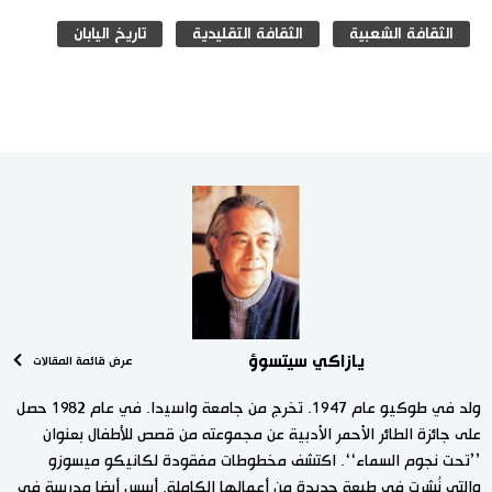
الثقافة الشعبية
الثقافة التقليدية
تاريخ اليابان
يازاكي سيتسوؤ
عرض قائمة المقالات
ولد في طوكيو عام 1947. تخرج من جامعة واسيدا. في عام 1982 حصل
على جائزة الطائر الأحمر الأدبية عن مجموعته من قصص للأطفال بعنوان
’’تحت نجوم السماء‘‘. اكتشف مخطوطات مفقودة لكانيكو ميسوزو
والتي نُشرت في طبعة جديدة من أعمالها الكاملة. أسس أيضا مدرسة في