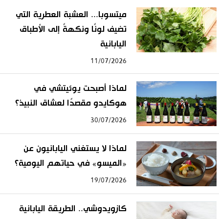
ميتسوبا... العشبة العطرية التي
تضيف لونًا ونكهةً إلى الأطباق
اليابانية
11/07/2026
لماذا أصبحت يوئيتشي في
هوكايدو مقصدًا لعشاق النبيذ؟
30/07/2026
لماذا لا يستغني اليابانيون عن
«الميسو» في حياتهم اليومية؟
19/07/2026
كازويدوشي.. الطريقة اليابانية