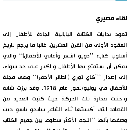
اقتصاد
المطبخ الياباني
لقاء مصيري
مجتمع
تعود بدايات الكتابة اليابانية الجادة للأطفال إلى
ثقافة
العقود الأولى من القرن العشرين. غالبا ما يرجع تاريخ
أسلوب كتابة ’’دويو (شعر وأغاني للأطفال)‘‘ والتي
لايف ستايل
يمكن أن يستمتع بها الأطفال والكبار على حد سواء،
إلى إصدار ’’أكاي توري (الطائر الأحمر)‘‘ وهي مجلة
طوكيو
للأطفال في يوليو/تموز عام 1918. وقد برزت شابة
إعلان
واحتلت صدارة تلك الحركة حيث كتبت العديد من
القصائد التي أكسبتها ثناء الشاعر سايجو ياسو حيث
وصفها بأنها ’’النجم الأكثر سطوعا بين جميع الكتاب