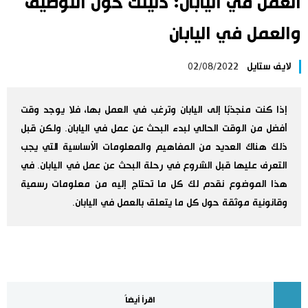
العمل في اليابان: دليلك حول التوظيف
اليابان في فيديو
والعمل في اليابان
مانغا وأنيمي
لايف ستايل
02/08/2022
علوم وتكنولوجيا
إذا كنت منجذبًا إلى اليابان وترغب في العمل بها، فلا يوجد وقت
أفضل من الوقت الحالي لبدء البحث عن عمل في اليابان. ولكن قبل
الأقسام
ذلك هناك العديد من المفاهيم والمعلومات الأساسية التي يجب
التعرف عليها قبل الشروع في رحلة البحث عن عمل في اليابان. في
صور
الأكثر تفاعلا
هذا الموضوع نقدم لك كل ما تحتاج إليه من معلومات رسمية
وقانونية موثقة حول كل ما يتعلق بالعمل في اليابان.
أشخاص
اللغة اليابانية
تواصل معنا
تجارب وآراء
موسوعة اليابان
سياسة
هو وهي
اقرأ أيضاً