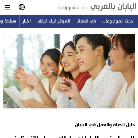
أحدث الموضوعات
في العمق
إنفوغرافيك اليابان
أخبار
سياحة و
日本語
English
简体字
أحدث الموضوعات
繁體字
في العمق
Français
إنفوغرافيك اليابان
Español
أخبار
Русский
دليل الحياة والعمل في اليابان
سياحة وسفر