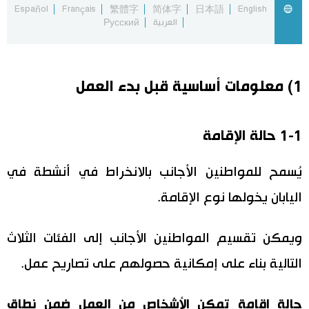
Español
Français
繁體字
简体字
日本語
English
العربية
Русский
اقتصاد
المطبخ الياباني
مجتمع
1) معلومات أساسية قبل بدء العمل
ثقافة
1-1 حالة الإقامة
لايف ستايل
يُسمح للمواطنين الأجانب بالانخراط في أنشطة في
طوكيو
اليابان يخولها نوع الإقامة.
إعلان
ويمكن تقسيم المواطنين الأجانب إلى الفئات الثلاث
التالية بناء على إمكانية حصولهم على تصاريح عمل.
حالة إقامة تمكن الأشخاص من العمل ضمن نطاق