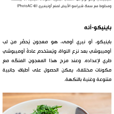
ومخلوط مع سمك شيراسو الأبيض لصنع أونيغيري (© PhotoAC)
باينيكو-أئه
باينيكو، أو نيري أومى، هو معجون يُحضَّر من لب
أوميبوشي بعد نزع النواة، ويُستخدم عادةً أوميبوشي
طري لإعداده. وعند مزج هذا المعجون المنكّه مع
مكونات مختلفة، يمكن الحصول على أطباق جانبية
متنوعة وغنية بالنكهة.