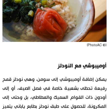
(© PhotoAC)
أوميبوشي مع النودلز
يمكن إضافة أوميبوشي إلى سومن، وهي نودلز قمح
رفيعة تحظى بشعبية خاصة في فصل الصيف، أو إلى
أودون ذات القوام السميك والمطاطي، بل وحتى إلى
المكرونة، للحصول على طبق نودلز بطابع ياباني يتميز