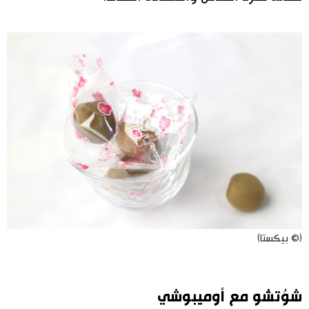
(© بيكستا)
شوُتشو مع أوميبوشي