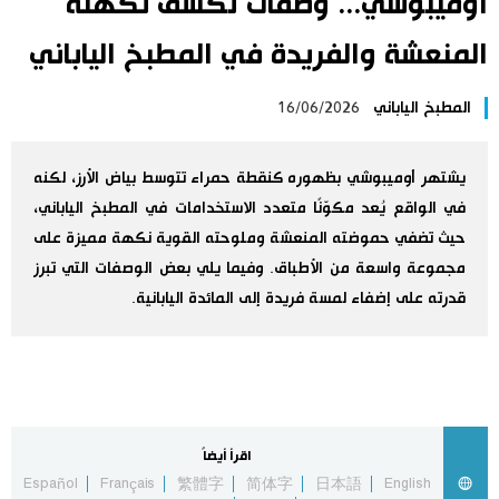
أوميبوشي... وصفات تكشف نكهته
اليابان في فيديو
المنعشة والفريدة في المطبخ الياباني
مانغا وأنيمي
المطبخ الياباني
16/06/2026
علوم وتكنولوجيا
يشتهر أوميبوشي بظهوره كنقطة حمراء تتوسط بياض الأرز، لكنه
في الواقع يُعد مكوّنًا متعدد الاستخدامات في المطبخ الياباني،
الأقسام
حيث تضفي حموضته المنعشة وملوحته القوية نكهة مميزة على
مجموعة واسعة من الأطباق. وفيما يلي بعض الوصفات التي تبرز
صور
الأكثر تفاعلا
قدرته على إضفاء لمسة فريدة إلى المائدة اليابانية.
أشخاص
اللغة اليابانية
تواصل معنا
تجارب وآراء
موسوعة اليابان
اقرأ أيضاً
سياسة
هو وهي
Español
Français
繁體字
简体字
日本語
English