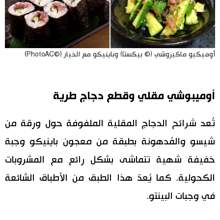
أوميكيو ماكيزوشي (© بيكستا) وباينيكو مع الخيار (©PhotoAC)
أوميبوشي مقلي وقطع دجاج طرية
تُعد شرائح الدجاج المقلية الملفوفة حول ورقة من
شيسو والمُدهونة بطبقة من معجون باينيكو وجبة
خفيفة شهية تتماشى بشكل رائع مع المشروبات
الكحولية. كما يُعدّ هذا الطبق من الأطباق الشائعة
في وجبات البينتو.