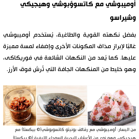
أوميبوشي مع كاتسوؤبوشي وهيجيكي
وشيراسو
بفضل نكهته القوية والطاغية، يُستخدم أوميبوشي
غالبًا لإبراز مذاق المكونات الأخرى وإضفاء لمسة مميزة
عليها. كما يُعد من النكهات الشائعة في فوريكاكى،
وهو خليط من المنكهات الجافة التي تُرش فوق الأرز.
من اليسار: أوميبوشي مع رقائق بونيتو ​​كاتسوبوشي(© بيكستا) مع
هيجيكي، وهو نوع من الأعشاب البحرية السوداء الليفية (© بيكستا)