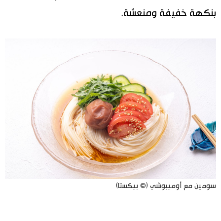
بنكهة خفيفة ومنعشة.
سومين مع أوميبوشي (© بيكستا)