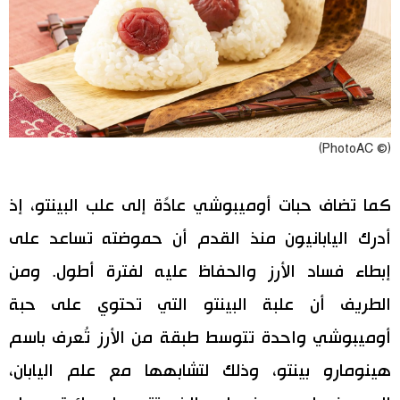
(© PhotoAC)
كما تضاف حبات أوميبوشي عادًة إلى علب البينتو، إذ
أدرك اليابانيون منذ القدم أن حموضته تساعد على
إبطاء فساد الأرز والحفاظ عليه لفترة أطول. ومن
الطريف أن علبة البينتو التي تحتوي على حبة
أوميبوشي واحدة تتوسط طبقة من الأرز تُعرف باسم
هينومارو بينتو، وذلك لتشابهها مع علم اليابان،