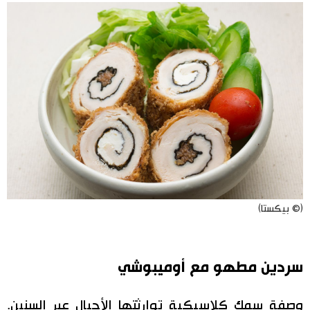
(© بيكستا)
سردين مطهو مع أوميبوشي
وصفة سمك كلاسيكية توارثتها الأجيال عبر السنين.