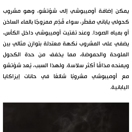
يمكن إضافة أوميبوشي إلى شوُتشو، وهو مشروب
كحولي ياباني مقطّر، سواء قُدِّم ممزوجًا بالماء الساخن
أو بمياه الصودا. وعند تفتيت أوميبوشي داخل الكأس،
يضفي على المشروب نكهة معتدلة بتوازن مثالي بين
الملوحة والحموضة، مما يخفف من حدة الكحول
ويمنحه مذاقًا أكثر سلاسة. ولهذا السبب، يُعد شوُتشو
مع أوميبوشي مشروبًا شائعًا في حانات إيزاكايا
اليابانية.