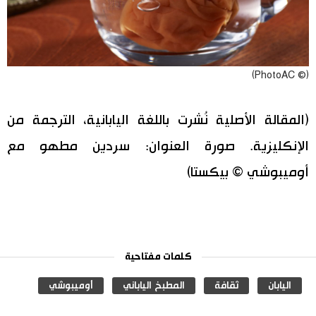
(© PhotoAC)
(المقالة الأصلية نُشرت باللغة اليابانية، الترجمة من
الإنكليزية. صورة العنوان: سردين مطهو مع
أوميبوشي © بيكستا)
كلمات مفتاحية
اليابان
ثقافة
المطبخ الياباني
أوميبوشي