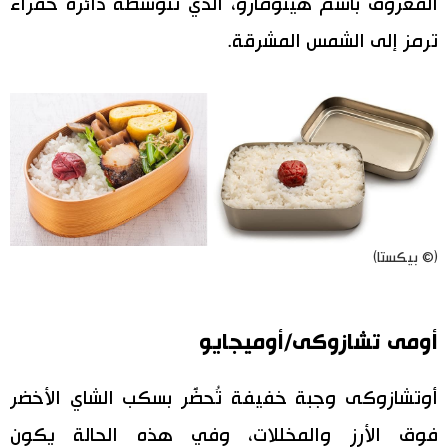
المعروف باسم هينومارو، الذي تتوسطه دائرة حمراء
ترمز إلى الشمس المشرقة.
(© بيكستا)
أومى تشازوكى/أوميجايو
أوتشازوكى وجبة خفيفة تُحضَّر بسكب الشاي الأخضر
فوق الأرز والمخللات، وفي هذه الحالة يكون