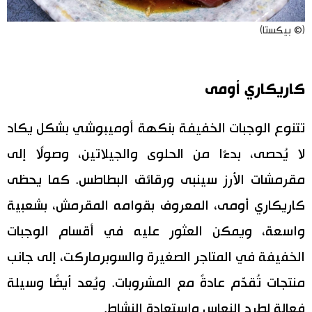
(© بيكستا)
كاريكاري أومى
تتنوع الوجبات الخفيفة بنكهة أوميبوشي بشكل يكاد
لا يُحصى، بدءًا من الحلوى والجيلاتين، وصولًا إلى
مقرمشات الأرز سينبى ورقائق البطاطس. كما يحظى
كاريكاري أومى، المعروف بقوامه المقرمش، بشعبية
واسعة، ويمكن العثور عليه في أقسام الوجبات
الخفيفة في المتاجر الصغيرة والسوبرماركت، إلى جانب
منتجات تُقدَّم عادةً مع المشروبات. ويُعد أيضًا وسيلة
فعالة لطرد النعاس واستعادة النشاط.