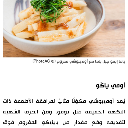
ياما إيمو جبل ياما مع أوميبوشي مفروم (© PhotoAC)
أومي ياكّو
يُعد أوميبوشي مكوّنًا مثاليًا لمرافقة الأطعمة ذات
النكهة الخفيفة مثل توفو. ومن الطرق الشهية
لتقديمه وضع مقدار من باينيكو المفروم فوق