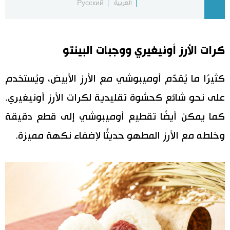
العربية
Русский
اقتصاد
المطبخ الياباني
كرات الأرز أونيغيري ووجبات البينتو
مجتمع
كثيرًا ما يُقدَّم أوميبوشي مع الأرز الأبيض، ويُستخدم
ثقافة
على نحو شائع كحشوة تقليدية لكرات الأرز أونيغيري.
لايف ستايل
كما يمكن أيضًا تقطيع أوميبوشي إلى قطع دقيقة
وخلطه مع الأرز المطهو حديثًا لإضفاء نكهة مميزة.
طوكيو
إعلان