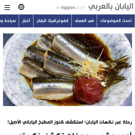
أحدث الموضوعات
في العمق
إنفوغرافيك اليابان
أخبار
سياحة و
日本語
English
简体字
أحدث الموضوعات
繁體字
في العمق
Français
إنفوغرافيك اليابان
Español
أخبار
Русский
رحلة عبر نكهات اليابان: استكشف كنوز المطبخ الياباني الأصيل!
سياحة وسفر