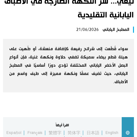
نيغي... سرّ النكهة الطازجة في الأطباق
اليابان في فيديو
اليابانية التقليدية
مانغا وأنيمي
المطبخ الياباني
21/06/2026
علوم وتكنولوجيا
سواء قُطّعت إلى شرائح رفيعة كإضافة منعشة، أو طُهيت على
هيئة قطع بيضاء سميكة تضفي حلاوة ونكهة غنية، فإن أنواع
الأقسام
البصل الأخضر الياباني المختلفة تؤدي دورًا أساسيًا في المطبخ
الياباني، حيث تضيف عمقًا ونكهة مميزة إلى طيف واسع من
صور
الأكثر تفاعلا
الأطباق.
أشخاص
اللغة اليابانية
تواصل معنا
تجارب وآراء
موسوعة اليابان
اقرأ أيضاً
سياسة
هو وهي
Español
Français
繁體字
简体字
日本語
English