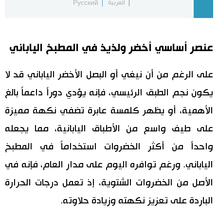
العربية
Русский
اقتصاد
المطبخ الياباني
عنصر أساسي أخضر ولذيذ في المطبخ الياباني
مجتمع
على الرغم من أن نيغي أو البصل الأخضر الياباني قد لا
ثقافة
يكون نجم الطبق الرئيسي، فإنه يؤدي دوراً داعماً بالغ
لايف ستايل
الأهمية، أو يظهر كلمسة عابرة تضفي نكهة مميزة
على طيف واسع من الأطباق اليابانية، مما يجعله
طوكيو
واحداً من أكثر الخضروات استخداماً في المطبخ
إعلان
الياباني. ورغم توافره اليوم على مدار العام، فإنه في
الأصل من الخضروات الشتوية، إذ تعمل درجات الحرارة
الباردة على تعزيز نكهته وزيادة حلاوته.