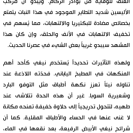
العنق للوقاية من بوادر الزكام. ويبدو أن مركب
الأليسين شديد التطاير الموجود في هذا النبات يتمتع
بخصائص مضادة للبكتيريا والالتهابات، مما يُسهم في
تخفيف الالتهابات في الأنف والحلق، وإن كان هذا
المشهد سيبدو غريباً بعض الشيء في عصرنا الحديث.
ولهذه التأثيرات تحديداً يُستخدم نيغي كأحد أهم
المنكهات في المطبخ الياباني. فحدّته اللاذعة عند
تناوله نيئاً تعزز نكهة أطباق مثل التوفو البارد
وشعيرية السوبا. غير أن هذه الحدة تتلاشى عند
طهيه، لتتحول تدريجياً إلى حلاوة خفيفة تمنحه مكانة
لا غنى عنها في الحساء والأطباق المقلية. كما أن
شرائح نيغي الأبيض الرفيعة، بعد نقعها في الماء،