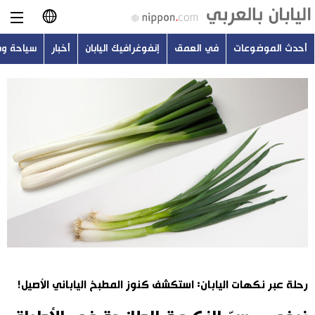
أحدث الموضوعات
في العمق
إنفوغرافيك اليابان
أخبار
سياحة و
日本語
English
简体字
أحدث الموضوعات
繁體字
في العمق
Français
إنفوغرافيك اليابان
Español
أخبار
Русский
رحلة عبر نكهات اليابان: استكشف كنوز المطبخ الياباني الأصيل!
سياحة وسفر