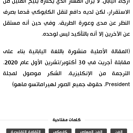
أرجاء اليابان. لا يزال المسار الذي يختاره يتيح القليل من
الاستقرار، لكن لديه دافع لنقل الكابوكي قدما بصرف
النظر عن مدى وعورة الطريق. وفي حين أنه مستقل
عن الآخرين إلا أنه بالتأكيد ليس لوحده.
(المقالة الأصلية منشورة باللغة اليابانية بناء على
مقابلة أجريت في 30 أكتوبر/تشرين الأول عام 2020.
الترجمة من الإنكليزية. الشكر موصول لمجلة
President. حقوق جميع الصور لهيراماتسو ماهو)
كلمات مفتاحية
الفن
الفن المعاصر
كابوكي
الثقافة التقليدية