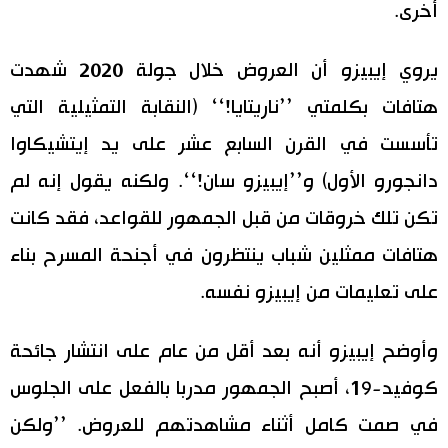
أخرى.
يروي إيبيزو أن العروض خلال جولة 2020 شهدت
هتافات بكلمتي ’’ناريتايا!‘‘ (النقابة التمثيلية التي
تأسست في القرن السابع عشر على يد إيتشيكاوا
دانجورو الأول) و’’إيبيزو سان!‘‘. ولكنه يقول إنه لم
تكن تلك خروقات من قبل الجمهور للقواعد، فقد كانت
هتافات ممثلين شباب ينتظرون في أجنحة المسرح بناء
على تعليمات من إيبيزو نفسه.
وأوضح إيبيزو أنه بعد أقل من عام على انتشار جائحة
كوفيد-19، أصبح الجمهور مدربا بالفعل على الجلوس
في صمت كامل أثناء مشاهدتهم للعروض. ’’ولكن