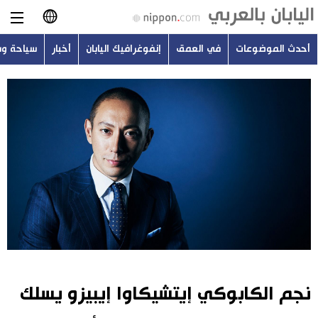
أحدث الموضوعات
في العمق
إنفوغرافيك اليابان
أخبار
سياحة و
日本語
English
简体字
أحدث الموضوعات
繁體字
في العمق
Français
إنفوغرافيك اليابان
Español
أخبار
Русский
نجم الكابوكي إيتشيكاوا إيبيزو يسلك
سياحة وسفر