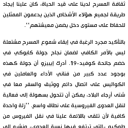
ثقافة المسرح لدينا على قيد الحياة، كان علينا إيجاد
طريقة لجميع هؤلاء الأشخاص الذين يدعمون الممثلين
للحفاظ على مستوى دخل يضمن معيشتهم‘‘.
بالتأكيد مجرد الرغبة في إبقاء شموع المسرح مشتعلة
ليس بالأمر الكافي لضمان نجاح جولة كابوكي في
خضم جائحة كوفيد-19. أدرك إيبيزو أن جولة كهذه
بوجود عدد كبير من فناني الأداء والعاملين في
الكواليس على اتصال دائم ووثيق والسفر معا في
شتى أرجاء البلاد، يمكن أن تتحول بسهولة إلى فعالية
لنقل العدوى الفيروسية على نطاق واسع. ’’زلة واحدة
كافية لأن تلقى باللائمة علينا في نقل الفيروس من
طوكيو -التي ترتفع فيها نسبة العدوى- ونشره إلى