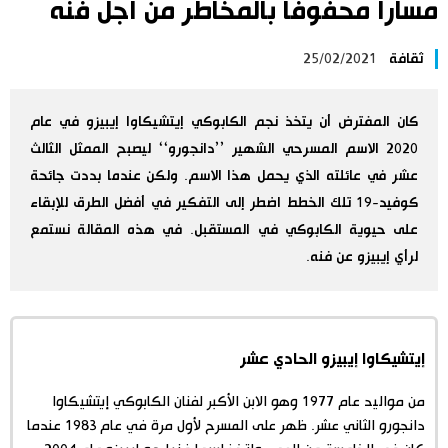
مسارا محفوفا بالمخاطر من أجل فنه
اليابان في فيديو
ثقافة
25/02/2021
مانغا وأنيمي
كان المفترض أن يتخذ نجم الكابوكي إيتشيكاوا إيبيزو في عام
علوم وتكنولوجيا
2020 الاسم المسرحي الشهير ’’دانجورو‘‘ ليصبح الممثل الثالث
عشر في عائلته الذي يحمل هذا الاسم. ولكن عندما بددت جائحة
الأقسام
كوفيد-19 تلك الخطط اضطر إلى التفكير في أفضل الطرق للإبقاء
على حيوية الكابوكي في المستقبل. في هذه المقالة نستمع
لرأي إيبيزو عن فنه.
صور
الأكثر تفاعلا
أشخاص
اللغة اليابانية
تواصل معنا
إيتشيكاوا إيبيزو الحادي عشر
تجارب وآراء
موسوعة اليابان
من مواليد عام 1977 وهو الابن الأكبر لفنان الكابوكي إيتشيكاوا
دانجورو الثاني عشر. ظهر على المسرح لأول مرة في عام 1983 عندما
سياسة
هو وهي