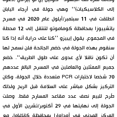
إلى الكلاسيكيات)‘‘ وهي جولة في أرجاء اليابان
انطلقت في 11 سبتمبر/أيلول عام 2020 في مسرح
ياتشييوزا بمحافظة كوماموتو لتنتقل إلى 12 محطة
في المجموع. يقول إيبيزو ’’كنا على دراية أنه إذا كنا
سنقوم بهذه الجولة في خضم الجائحة فلن نسمح لها
أن تكون ناقلا لأي عدوى على طول الطريق‘‘. خضع
جميع الممثلين والعاملين في المسرح البالغ عددهم
70 شخصا لاختبارات PCR متعددة خلال الجولة، وكان
التركيز بشكل مباشر على السلامة قبل الربح ولذلك
طُرح للبيع نصف عدد مقاعد المسارح فقط. وصلت
الجولة إلى نهايتها في 29 أكتوبر/تشرين الأول في
المركز المدني في أوداوارا بمحافظة كاناغاوا، مع