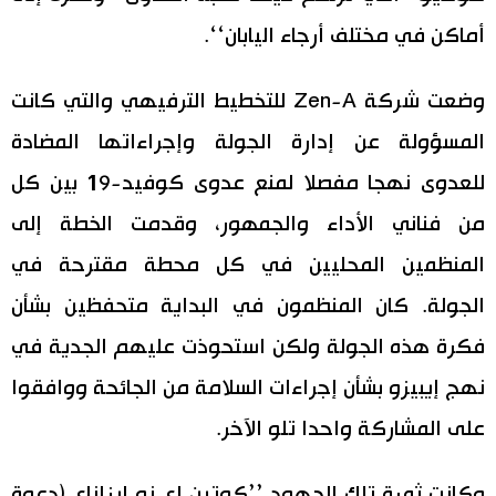
أماكن في مختلف أرجاء اليابان‘‘.
وضعت شركة Zen-A للتخطيط الترفيهي والتي كانت
المسؤولة عن إدارة الجولة وإجراءاتها المضادة
للعدوى نهجا مفصلا لمنع عدوى كوفيد-19 بين كل
من فناني الأداء والجمهور، وقدمت الخطة إلى
المنظمين المحليين في كل محطة مقترحة في
الجولة. كان المنظمون في البداية متحفظين بشأن
فكرة هذه الجولة ولكن استحوذت عليهم الجدية في
نهج إيبيزو بشأن إجراءات السلامة من الجائحة ووافقوا
على المشاركة واحدا تلو الآخر.
وكانت ثمرة تلك الجهود ’’كوتين إي نو إيزاناي (دعوة