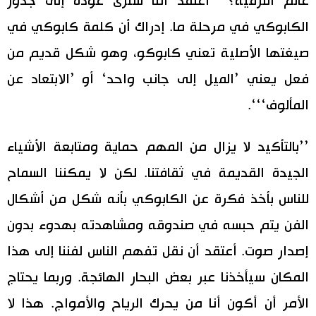
عالم الترفيه؟ ’’أعتقد أننا سنرى عودة إلى جذور
الكابوكي في مرحلة ما. إدراك أن كلمة كابوكي في
صيغتها الأصلية تعني كابوكو، وهو شكل قديم من
فعل يعني ’الميل إلى جانب واحد‘ أو ’الابتعاد عن
المألوف‘‘‘.
’’بالتأكيد لا يزال من المهم حماية ومتابعة الأشياء
الجيدة القديمة في ثقافتنا. لكن لا يمكننا السماح
للناس بأخذ فكرة عن الكابوكي بأنه شكل من أشكال
الفن يتم حبسه في صندوقه ومشاهدته بهدوء بدون
إصدار صوت. أعتقد أن نقل تفهم الناس لفننا إلى هذا
المكان سيأخذنا عبر بعض البحار الهائجة. وربما يحتاج
الأمر أن أكون أنا من يحرك الرياح والأمواج. هذا لا