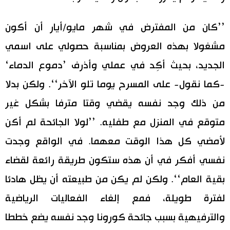
’’كان من المفترض في شهر مايو/أيار أن أكون
مشغولا بهذه العروض بمناسبة حصولي على اسمي
الجديد، بحيث أكِد في عملي وأذرف ’دموع الدماء‘
-كما نقول- على المسرح يوما تلو الآخر‘‘. ولكن بدلا
من ذلك وجد نفسه يقضي وقتا مترفا بشكل غير
متوقع في المنزل مع طفليه. ’’لولا الجائحة لم أكن
لأمضي كل هذا الوقت معهما. في الواقع وجدت
نفسي أفكر في أن هذه ستكون طريقة رائعة لقضاء
بقية العام‘‘. ولكن لم يكن من طبيعته أن يظل هادئا
لفترة طويلة، فمع إلغاء الفعاليات الرياضية
والترفيهية بسبب جائحة كورونا وجد نفسه يضع خططا