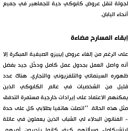
لجولة لنقل عروض كابوكي حية للجماهير في جميع
أنحاء اليابان.
إبقاء المسارح مضاءة
على الرغم من إلغاء عروض إيبيزو الصيفية المبكرة إلا
أنه واصل العمل بجدول عمل كامل ودخْل جيد بفضل
ظهوره السينمائي والتلفزيوني والتجاري. هناك عدد
قليل من الشخصيات في عالم الكابوكي الذين
يمكنهم الاعتماد على إيرادات خارجية مستمرة التدفق
مثل هذه الحالة. ’’اتصلت هاتفيا بطلابي كل على حدة
- الفنانون البدلاء لي الشباب الذين يعملون في عائلة
إيتشيكاوا- وسألتهم كيف كانوا يتدبرون أمرهم.