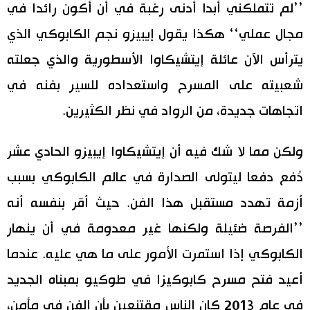
’’لم تتملكني أبدا أدنى رغبة في أن أكون رائدا في
مجال عملي‘‘ هكذا يقول إيبيزو نجم الكابوكي الذي
يترأس الآن عائلة إيتشيكاوا الأسطورية والذي جعلته
شعبيته على المسرح واستعداده للسير بفنه في
اتجاهات جديدة، من الرواد في نظر الكثيرين.
ولكن مما لا شك فيه أن إيتشيكاوا إيبيزو الحادي عشر
دُفع دفعا ليتولى الصدارة في عالم الكابوكي بسبب
أزمة تهدد مستقبل هذا الفن. حيث أقر بنفسه أنه
’’الفرصة ضئيلة ولكنها غير معدومة في أن ينهار
الكابوكي إذا استمرت الأمور على ما هي عليه. عندما
أعيد فتح مسرح كابوكيزا في طوكيو بمبناه الجديد
في عام 2013 كان الناس مقتنعين بأن الفن في مأمن،