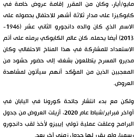
مايو/أيار، وكان من المقرر إقامة عروض خاصة في
كابوكيزا على مدار ثلاثة أشهر للاحتفال بحصوله على
الاسم الذي كان والده دانجورو الثاني عشر (1946-
2013) أيضا يحمله. كان عالم الكابوكي برمته على أتم
الاستعداد للمشاركة في هذا المناخ الاحتفالي وكان
مديرو المسرح يتطلعون بشغف إلى حضور حشود من
المعجبين الذين من المؤكد أنهم سيأتون لمشاهدة
العروض.
ولكن مع بدء انتشار جائحة كورونا في اليابان في
أواخر فبراير/شباط عام 2020، أزيلت العروض من جدول
البرامج وعلقت عملية تولي إيبيزو لأخذ لقب دانجورو
رسميا، ولم يقرر لها جدول زمني آخر بعد.