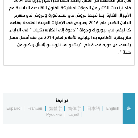
كان في الخامسة من العمر، واتخذ اسما فنيا هو إيبيزو عام 2004.
قاد ترتيبات الكثير من الجولات لمشاركة الفنون التقليدية اليابانية مع
اقتصاد
المطبخ الياباني
الأجيال الشابة، بما فيها عروض في سنغافورة وعروض في مسرح
اليابان الكبير عام 2016 وعروض في الإمارات العربية المتحدة وقاعة
مجتمع
كارنيغي في نيويورك وجولة ’’دعوة إلى الكلاسيكيات‘‘ في اليابان.
فاز بجائزة الأكاديمية اليابانية للأفلام لعام 2014 عن فئة أفضل ممثل
رئيسي عن دوره في فيلم ’’ريكيو ني تازونييو (اسأل ريكيو عن
ثقافة
هذا)‘‘.
لايف ستايل
طوكيو
إعلان
اقرأ أيضاً
Español
Français
繁體字
简体字
日本語
English
العربية
Русский