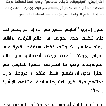
اختار إيبيزو ’’كوتوبوكي-شيكي سانباسو‘‘ وهي رقصة احتفالية درجت
العادة على تأديتها للصلاة من أجل السلام في البلاد ووفرة الحصاد، وذلك
في إطار برنامج الجولة للتعبير عن رغبته في انتهاء الجائحة سريعا.
يقول إيبيزو ’’انتابني شعور في أنه إذا لم يقدم أحد
على تنظيم إحدى الجولات، فإن عالم الترفيه الياباني
برمته -وليس الكابوكي فقط- سيفقد القدرة على
القيام بجولات. ألغيت جولات أصدقائي في عالم
الموسيقى، وهو ما اضطرهم جمعيا للجلوس في
المنزل بدون أن يفعلوا شيئا. أعتقد أن عروضنا أدارت
عجلتهم مرة أخرى باعتبارها سابقة يمكنهم الإشارة
إليها‘‘.
ليس أمام اليابان أي مسار واضح من أجل المضي قدما