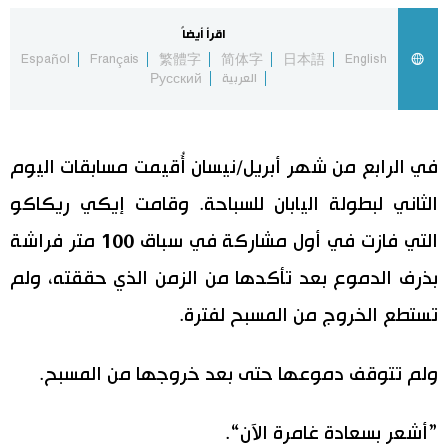
اقرأ أيضاً
اقتصاد
المطبخ الياباني
Español
Français
繁體字
简体字
日本語
English
العربية
Русский
مجتمع
ثقافة
في الرابع من شهر أبريل/نيسان أُقيمت مسابقات اليوم
الثاني لبطولة اليابان للسباحة. وقامت إيكي ريكاكو
لايف ستايل
التي فازت في أول مشاركة في سباق 100 متر فراشة
طوكيو
بذرف الدموع بعد تأكدها من الزمن الذي حققته، ولم
تستطع الخروج من المسبح لفترة.
إعلان
ولم تتوقف دموعها حتى بعد خروجها من المسبح.
”أشعر بسعادة غامرة الآن“.