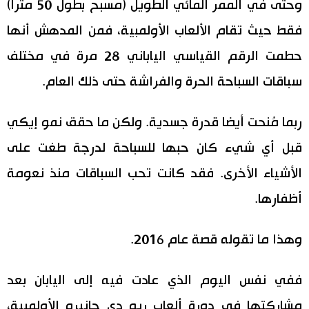
وحتى في الممر المائي الطويل (مسبح بطول 50 مترا)
فقط حيث تقام الألعاب الأولمبية، فمن المدهش أنها
حطمت الرقم القياسي الياباني 28 مرة في مختلف
سباقات السباحة الحرة والفراشة حتى ذلك العام.
ربما مُنحت أيضا قدرة جسدية. ولكن ما حقق نمو إيكي
قبل أي شيء كان حبها للسباحة لدرجة طغت على
الأشياء الأخرى. فقد كانت تحب السباقات منذ نعومة
أظفارها.
وهذا ما تقوله قصة عام 2016.
ففي نفس اليوم الذي عادت فيه إلى اليابان بعد
مشاركتها في دورة ألعاب ريو دي جانيرو الأولمبية،