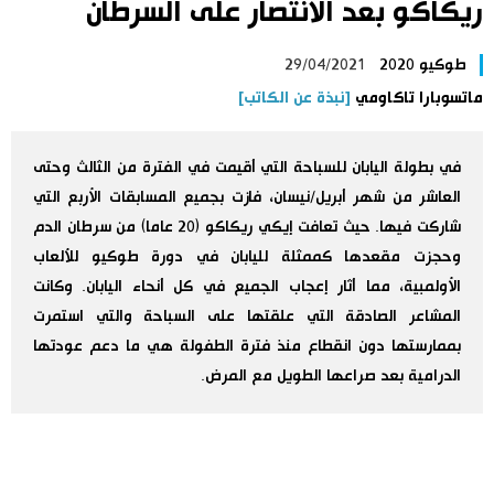
ريكاكو بعد الانتصار على السرطان
اليابان في فيديو
طوكيو 2020
29/04/2021
مانغا وأنيمي
ماتسوبارا تاكاومي
[نبذة عن الكاتب]
علوم وتكنولوجيا
في بطولة اليابان للسباحة التي أقيمت في الفترة من الثالث وحتى
العاشر من شهر أبريل/نيسان، فازت بجميع المسابقات الأربع التي
الأقسام
شاركت فيها. حيث تعافت إيكي ريكاكو (20 عاما) من سرطان الدم
وحجزت مقعدها كممثلة لليابان في دورة طوكيو للألعاب
صور
الأولمبية، مما أثار إعجاب الجميع في كل أنحاء اليابان. وكانت
الأكثر تفاعلا
المشاعر الصادقة التي علقتها على السباحة والتي استمرت
بممارستها دون انقطاع منذ فترة الطفولة هي ما دعم عودتها
أشخاص
اللغة اليابانية
تواصل معنا
الدرامية بعد صراعها الطويل مع المرض.
تجارب وآراء
موسوعة اليابان
سياسة
هو وهي