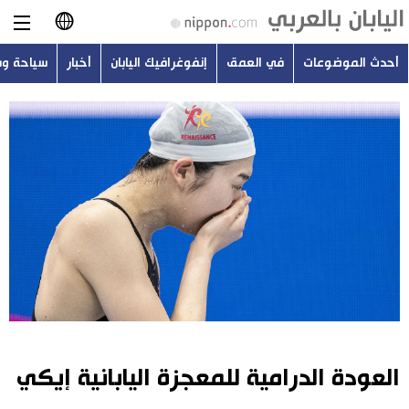
أحدث الموضوعات
في العمق
إنفوغرافيك اليابان
أخبار
سياحة و
日本語
English
简体字
أحدث الموضوعات
繁體字
في العمق
Français
إنفوغرافيك اليابان
Español
أخبار
Русский
العودة الدرامية للمعجزة اليابانية إيكي
سياحة وسفر