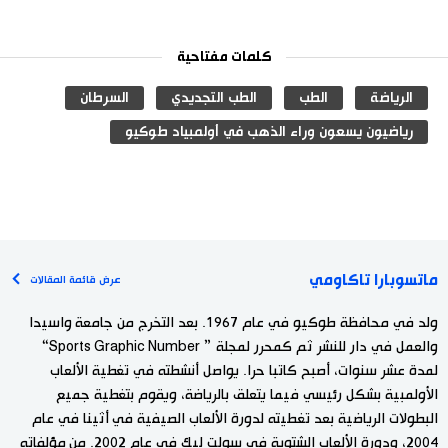
كلمات مفتاحية
الرياضة
الطب
الطب التجديدي
السرطان
رياضيون يسعون وراء الذهب في أولمبياد طوكيو
ماتسوبارا تاكاومي
عرض قائمة المقالات
ولد في محافظة طوكيو في عام 1967. بعد التخرج من جامعة واسيدا
والعمل في دار للنشر ثم كمحرر لمجلة ” Sports Graphic Number“
لمدة عشر سنوات، أصبح كاتبا حرا. يواصل أنشطته في تغطية الألعاب
الأولمبية بشكل رئيسي فيما يتعلق بالرياضة، ويقوم بتغطية جميع
البطولات الرياضية بعد تغطيته لدورة الألعاب الصيفية في أثينا في عام
2004، ودورة الألعاب الشتوية في سولت ليك في عام 2002. من مؤلفاته