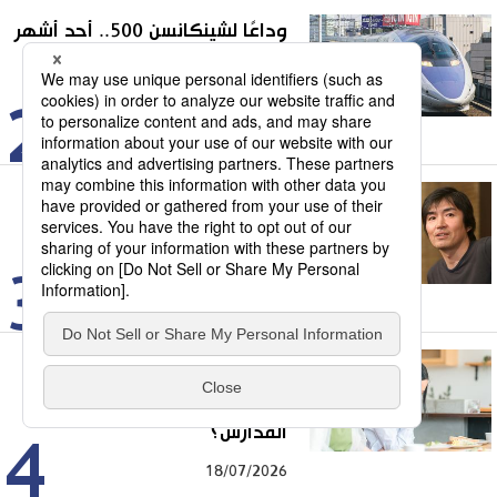
وداعًا لشينكانسن 500.. أحد أشهر
قطارات الطلقة في اليابان يقترب
من التقاعد
2
01/08/2026
رحيل هيغاشينو كيغو.. مسيرة
استثنائية لعملاق الأدب البوليسي
الياباني
3
03/08/2026
أزمة صامتة في اليابان.. لماذا
يرفض آلاف الأطفال الذهاب إلى
المدارس؟
4
18/07/2026