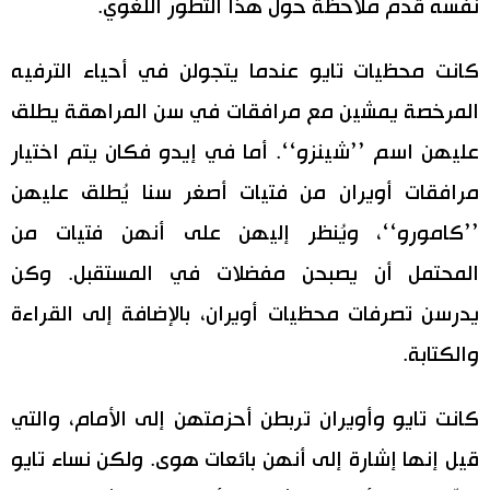
نفسه قدم ملاحظة حول هذا التطور اللغوي.
كانت محظيات تايو عندما يتجولن في أحياء الترفيه
المرخصة يمشين مع مرافقات في سن المراهقة يطلق
عليهن اسم ’’شينزو‘‘. أما في إيدو فكان يتم اختيار
مرافقات أويران من فتيات أصغر سنا يُطلق عليهن
’’كامورو‘‘، ويُنظر إليهن على أنهن فتيات من
المحتمل أن يصبحن مفضلات في المستقبل. وكن
يدرسن تصرفات محظيات أويران، بالإضافة إلى القراءة
والكتابة.
كانت تايو وأويران تربطن أحزمتهن إلى الأمام، والتي
قيل إنها إشارة إلى أنهن بائعات هوى. ولكن نساء تايو