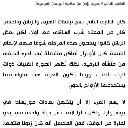
الطابق الثاني (الصورة بإذن من مكتبة البرلمان القومية).
كان الطابق الثاني يعج ببائعات الهوى والزبائن والخدم.
كان من المعتاد شرب الساكي معا أولا، لكن بعض
الزبائن كانوا يتخطون هذه المرحلة شوقا منهم لإتمام
المتعة. كان للأويران أماكن منفصلة في الجزء الخلفي
من منشأة الترفيه، لذلك تُظهر الصورة الفتيات ذوات
الرتب الدنيا، وربما تكون الغرف هي ماواشيبييا
يستخدمها الأزواج بالدور.
لا يسع المرء إلا أن يتكهن بعادات موريسادا في
يوشيوارا، ولكن نظرا لأنه عاش حياة واحدة في إيدو
لفترة من الوقت، فمن المحتمل أنه كان زبونا منتظما.