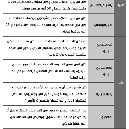
كان من بين العملاء تجار، وكان لهؤلاء المحظيات صالات
عليا
زاشيكيموتشي
خاصة بهن. كانت أغيداي 50 ألف ين فما فوق.
كان من بين العملاء خدم للشوغون ورؤساء المقاطعات.
هيياموتشي
كان لدى المحظيات غرف مفردة بسيطة. كانت أغيداي 25
ألف ين فما فوق.
لم يكن للمحظيات غرف خاصة بهن وكن ينمن في أماكن
فوريسودي
كبيرة ومشتركة. وكن يستقبلن الزبائن بالدور في غرفة
شينزو
منفصلة تسمى ماواشيبييا.
كان لهن نفس الظروف الخاصة بمحظيات فوريسودي
توميسودي
شينزو، باستثناء أنه لم تكن أمامهن فرصة للترقي إلى
شينزو
الرتب العليا.
دنيا
كن شينزو بعد أن تجاوزن الحد الأقصى للعمر (حوالي
بانتو شينزو
منتصف العشرينات) ولكن بقين في يوشيوارا. لم تكن
تستقبلن زبائن وإنما تعملن كمديرات للأويران.
هن الفتيات الصغيرات حتى سن المراهقة المبكرة قبل أن
كامورو
يصبحن فيما بعد بائعات هوى. ويصبحن في منتصف سن
المراهقة شينزو.