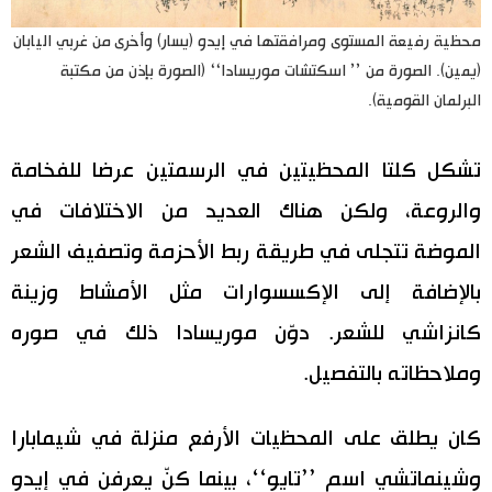
محظية رفيعة المستوى ومرافقتها في إيدو (يسار) وأخرى من غربي اليابان
(يمين). الصورة من ’’ اسكتشات موريسادا‘‘ (الصورة بإذن من مكتبة
البرلمان القومية).
تشكل كلتا المحظيتين في الرسمتين عرضا للفخامة
والروعة، ولكن هناك العديد من الاختلافات في
الموضة تتجلى في طريقة ربط الأحزمة وتصفيف الشعر
بالإضافة إلى الإكسسوارات مثل الأمشاط وزينة
كانزاشي للشعر. دوّن موريسادا ذلك في صوره
وملاحظاته بالتفصيل.
كان يطلق على المحظيات الأرفع منزلة في شيمابارا
وشينماتشي اسم ’’تايو‘‘، بينما كنّ يعرفن في إيدو