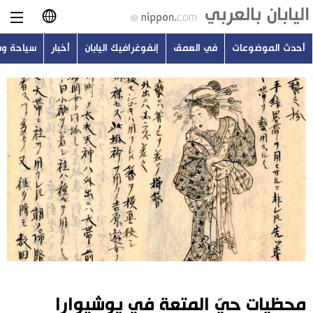
أحدث الموضوعات
في العمق
إنفوغرافيك اليابان
أخبار
سياحة و
日本語
English
简体字
أحدث الموضوعات
繁體字
في العمق
Français
إنفوغرافيك اليابان
Español
أخبار
Русский
سياحة وسفر
محظيات حيّ المتعة في يوشيوارا