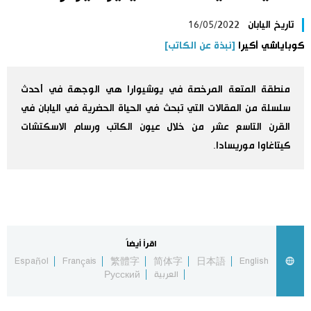
اليابان في فيديو
تاريخ اليابان
16/05/2022
كوباياشي أكيرا
[نبذة عن الكاتب]
مانغا وأنيمي
منطقة المتعة المرخصة في يوشيوارا هي الوجهة في أحدث
علوم وتكنولوجيا
سلسلة من المقالات التي تبحث في الحياة الحضرية في اليابان في
القرن التاسع عشر من خلال عيون الكاتب ورسام الاسكتشات
الأقسام
كيتاغاوا موريسادا.
صور
الأكثر تفاعلا
أشخاص
اللغة اليابانية
تواصل معنا
اقرأ أيضاً
تجارب وآراء
موسوعة اليابان
Español
Français
繁體字
简体字
日本語
English
العربية
Русский
سياسة
هو وهي