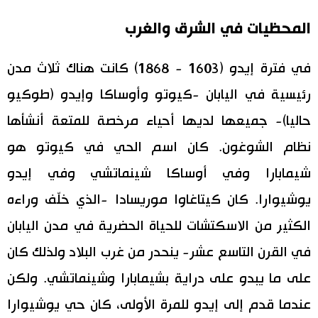
المحظيات في الشرق والغرب
اقتصاد
المطبخ الياباني
في فترة إيدو (1603 - 1868) كانت هناك ثلاث مدن
مجتمع
رئيسية في اليابان -كيوتو وأوساكا وإيدو (طوكيو
ثقافة
حاليا)- جميعها لديها أحياء مرخصة للمتعة أنشأها
نظام الشوغون. كان اسم الحي في كيوتو هو
لايف ستايل
شيمابارا وفي أوساكا شينماتشي وفي إيدو
طوكيو
يوشيوارا. كان كيتاغاوا موريسادا -الذي خلّف وراءه
الكثير من الاسكتشات للحياة الحضرية في مدن اليابان
إعلان
في القرن التاسع عشر- ينحدر من غرب البلاد ولذلك كان
على ما يبدو على دراية بشيمابارا وشينماتشي. ولكن
عندما قدم إلى إيدو للمرة الأولى، كان حي يوشيوارا