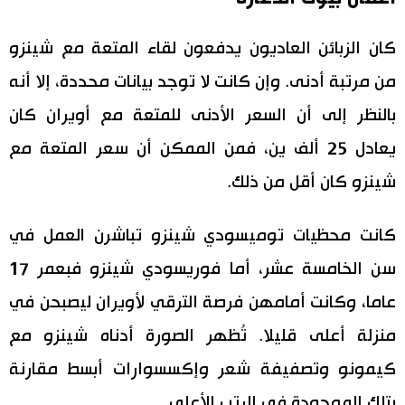
كان الزبائن العاديون يدفعون لقاء المتعة مع شينزو
من مرتبة أدنى. وإن كانت لا توجد بيانات محددة، إلا أنه
بالنظر إلى أن السعر الأدنى للمتعة مع أويران كان
يعادل 25 ألف ين، فمن الممكن أن سعر المتعة مع
شينزو كان أقل من ذلك.
كانت محظيات توميسودي شينزو تباشرن العمل في
سن الخامسة عشر، أما فوريسودي شينزو فبعمر 17
عاما، وكانت أمامهن فرصة الترقي لأويران ليصبحن في
منزلة أعلى قليلا. تُظهر الصورة أدناه شينزو مع
كيمونو وتصفيفة شعر وإكسسوارات أبسط مقارنة
بتلك الموجودة في الرتب الأعلى.