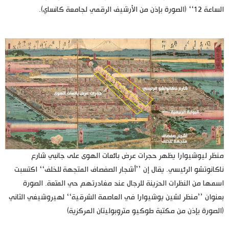
الساعة 12‘‘ (الصورة بإذن من الأرشيف الرقمي لجامعة كانساي).
منظر ليوشيوارا يظهر حجرات عرض بائعات الهوى على جانبي شارع
ناكانوتشو الرئيسي. يقال إن ’’أشجار الصفصاف المتجهة للخلف‘‘ اكتسبت
اسمها من النظرات الحزينة للرجال عند مغادرتهم حي المتعة. الصورة
بعنوان ’’منظر لشين يوشيوارا في العاصمة الشرقية‘‘ لهيروشيغي الثاني
(الصورة بإذن من مكتبة طوكيو متروبوليتان المركزية)