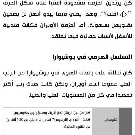
كنّ يرتدين أحزمة مشدودة أفقيا على شكل الحرف
’’心 (قلب)‘‘، وهذا يعني فيما يبدو أنهن لن يضحين
بقلوبهن بسهولة. أما أحزمة الأويران فكانت متدلية
للأسفل لأسباب جمالية فيما يُعتقد.
التسلسل الهرمي في يوشيوارا
كان يُطلق على بائعات الهوى في يوشيوارا من الرتب
العليا عموما اسم أويران، ولكن كانت هناك رتب أكثر
تحديدا في كل من المستويات العليا والدنيا.
كان من بين الزبائن تجار أثرياء ومسؤولون حكوميون.
تشوسان
كانت ’’أغيداي (الرسوم)‘‘ تعادل ما لا يقل عن 130 ألف ين
من النقود الحالية.