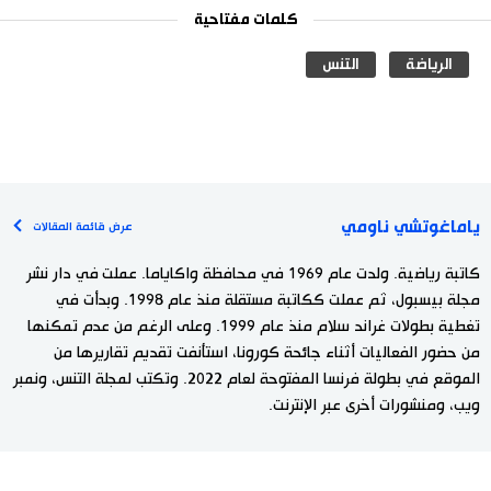
كلمات مفتاحية
الرياضة
التنس
ياماغوتشي ناومي
عرض قائمة المقالات
كاتبة رياضية. ولدت عام 1969 في محافظة واكاياما. عملت في دار نشر
مجلة بيسبول، ثم عملت ككاتبة مستقلة منذ عام 1998. وبدأت في
تغطية بطولات غراند سلام منذ عام 1999. وعلى الرغم من عدم تمكنها
من حضور الفعاليات أثناء جائحة كورونا، استأنفت تقديم تقاريرها من
الموقع في بطولة فرنسا المفتوحة لعام 2022. وتكتب لمجلة التنس، ونمبر
ويب، ومنشورات أخرى عبر الإنترنت.