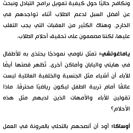
ونكافح حاليًا حول كيفية تمويل برامج التبادل ونبحث
عن أفضل السبل لدعم الطلاب أثناء تواجدهم في
الخارج. وهناك الكثير من العقبات التي يجب التغلب
عليها، لكننا مصممون على تحقيق أحلام الطلاب.
ياماغوتشي:
تمثل ناومي نموذجًا يحتذى به للأطفال
في هايتي واليابان وأماكن أخرى. تُظهر قصتها أيضًا
للآباء أن أشياء مثل الجنسية والخلفية العائلية ليست
عائقًا أمام تربية الطفل ليكون رياضيًا محترفًا. ماذا
تقولين للأباء والأمهات الذين لديهم مثل هذه
الأحلام؟
أوساكا:
أود أن أنصحهم بالتحلي بالمرونة في العمل