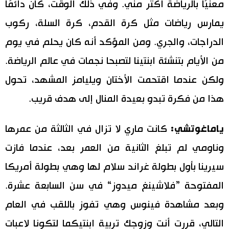
معنيًا بالرياضة أكثر مني. وفي ذلك الوقت، كان دائمًا
يمارس رياضات مثل كرة القدم، كرة السلة، ركوب
الدراجات، والجري. ومن المؤكد أنه كان يحلم في يوم
من الأيام بتنشئة ابنتينا لتصبحا نجمات في عالم الرياضة.
ولكن عندما اقتحمت الأختان ويليامز المشهد، تحول
هذا من فكرة تبدو بعيدة المنال إلى هدف قريب.
ياماغوتشي:
كانت ماري لا تزال في الثالثة من عمرها
وناومي لم تبلغ الثانية من العمر بعد، عندما فازت
سيرينا بأول بطولة غراند سلام لها وهي بطولة أمريكا
المفتوحة ”فلاشينغ ميدوز“ في سن السابعة عشرة.
وبعد مشاهدة فينوس وهي تفوز باللقب في العام
التالي، قررت أنت وزوجك تربية ابنتيكما لتكونا لاعبات