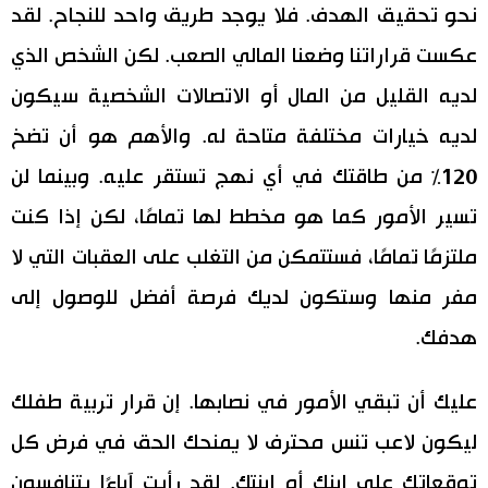
نحو تحقيق الهدف. فلا يوجد طريق واحد للنجاح. لقد
عكست قراراتنا وضعنا المالي الصعب. لكن الشخص الذي
لديه القليل من المال أو الاتصالات الشخصية سيكون
لديه خيارات مختلفة متاحة له. والأهم هو أن تضخ
120٪ من طاقتك في أي نهج تستقر عليه. وبينما لن
تسير الأمور كما هو مخطط لها تمامًا، لكن إذا كنت
ملتزمًا تمامًا، فستتمكن من التغلب على العقبات التي لا
مفر منها وستكون لديك فرصة أفضل للوصول إلى
هدفك.
عليك أن تبقي الأمور في نصابها. إن قرار تربية طفلك
ليكون لاعب تنس محترف لا يمنحك الحق في فرض كل
توقعاتك على ابنك أو ابنتك. لقد رأيت آباءًا يتنافسون