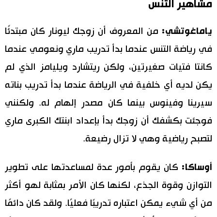
مشاهير التنس
ياماغوتشي:
من المعروف أن زوجك ليونار كان مبتدئًا
في رياضة التنس عندما بدأ تدريب ماري ونعومي عندما
كانتا فتيات صغيرتين، ولكن ريتشارد ويليامز الذي لم
يكن لديه أي خلفية في الرياضة عندما بدأ تدريب بناته
سيرينا وفينوس بينما كان مصدر إلهام له. ولكنني
فوجئت بكشفك أن زوجك بدأ بإعداد ابنتك الكبرى ماري
لتصبح رياضية وهي لا تزال رضيعة.
أوساكا:
كان يقوم بأمور عدة لمساعدتها على تطوير
التوازن وقوة الجذع، لكنها كان الأمر بمثابة لهو أكثر
من أي شيء يمكن اعتباره تدريبًا فعليًا. ولقد كان دائمًا