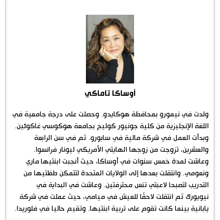
اقتصاد
المطبخ الياباني
مجتمع
ثقافة
أوساكا تاماكي
لايف ستايل
ولدت في نيمورو بمحافظة هوكايدو. وحصلت على درجة جامعية في
اللغة الإنجليزية من كلية جونيور كوليج بجامعة هوكوسي غاكوئين.
طوكيو
وبدأت العمل في شركة مالية في سابورو. ثم في سن الرابعة
والعشرين، تزوجت من زوجها الهايتي الأمريكي ليونار فرانسوا.
إعلان
وعاشت لمدة خمس سنوات في أوساكا، حيث أنجبت ابنتيها ماري
ونعومي. وانتقلت بعدها إلى الولايات المتحدة لتتمكن طفلتيها من
التدريب لتصبحا لاعبتي تنس محترفتين. وعاشت في البداية في
نيويورك ثم انتقلت لاحقًا للعيش في ميامي، حيث عملت في شركة
يابانية بينما كانت تقوم على تربية ابنتيها. وتقيم حاليا في فلوريدا.