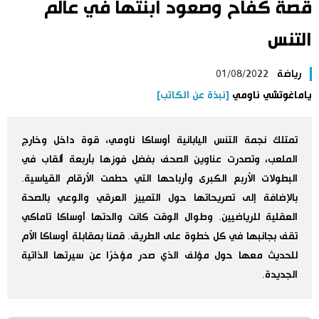
قصة كفاح وصعود ابنتها في عالم
اليابان في فيديو
التنس
مانغا وأنيمي
رياضة
01/08/2022
ياماغوتشي ناومي
[نبذة عن الكاتب]
علوم وتكنولوجيا
تمتلك نجمة التنس اليابانية أوساكا ناومي، قوة داخل وخارج
الأقسام
الملعب، وتصدرت عناوين الصحف بفضل فوزها بأربعة ألقاب في
البطولات الأربع الكبرى وأرباحها التي حطمت الأرقام القياسية.
صور
الأكثر تفاعلا
بالإضافة إلى تصريحاتها حول التمييز العرقي والوعي بالصحة
العقلية للرياضيين. وطوال الوقت كانت والدتها أوساكا تاماكي
أشخاص
اللغة اليابانية
تواصل معنا
تقف بجانبها في كل خطوة على الطريق. قمنا بمقابلة أوساكا الأم
للحديث معها حول مؤلف الذي صدر مؤخرًا عن سيرتها الذاتية
تجارب وآراء
موسوعة اليابان
الجديدة.
سياسة
هو وهي