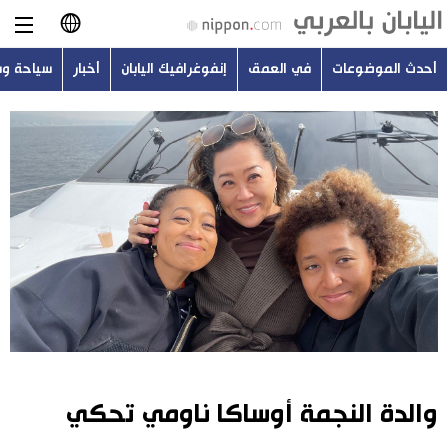
أحدث الموضوعات
في العمق
إنفوغرافيك اليابان
أخبار
سياحة و
日本語
English
简体字
أحدث الموضوعات
繁體字
في العمق
Français
إنفوغرافيك اليابان
Español
أخبار
Русский
والدة النجمة أوساكا ناومي تحكي
سياحة وسفر