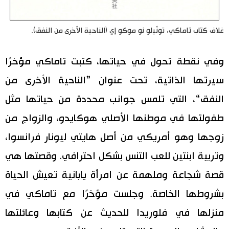
غلاف كتاب تاماكي، تونّيلو نو موكو إي (الناحية الأخرى من النفق).
وفي نقطة تحول في حياتها، كتبت تاماكي مؤخرًا
سيرتها الذاتية، تحت عنوان ”الناحية الأخرى من
النفق“، التي تلمس جوانب محددة من حياتها مثل
طفولتها في موطنها الأصلي هوكايدو، والزواج من
زوجها وهو أمريكي من أصل هايتي ليونار فرانسوا،
وتربية ابنتين للعب التنس بشكل احترافي. وقصتها هي
قصة شجاعة وملهمة عن امرأة يابانية تعيش الحياة
بشروطها الخاصة. وجلست مؤخرًا مع تاماكي في
منزلها في فلوريدا للحديث عن كتابها وعائلتها