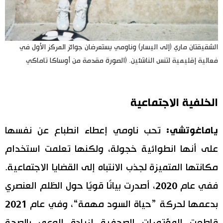
الشقيقتان ماري (إلى اليسار) وناومي يستعرضان جوائز المركز الأول في
فعالية إقليمية لتنس الناشئين. (الصورة مقدمة من أوساكا تاماكي
الخلفية الاجتماعية
ياماغوتشي:
تحب ناومي إعطاء انطباع عن نفسها
على أنها انطوائية خجولة، ولكنها تعلمت استخدام
مكانتها المتميزة لجذب الانتباه إلى القضايا الاجتماعية.
ففي عام 2020، أصدرت بيانًا قويًا حول الظلم العنصري
بدعمها لحركة ”حياة السود مهمة“، وفي عام 2021
قاطعت المؤتمرات الصحفية لزيادة الوعي بالصحة