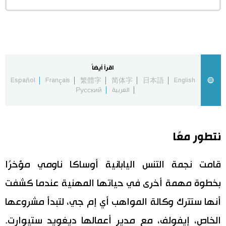
اقرأ أيضاً
Español
Français
繁體字
简体字
日本語
English
العربية
Русский
نتطور معًا
قامت نجمة التنس اليابانية أوساكا ناومي مؤخرًا
بخطوة مهمة أخرى في حياتها المهنية عندما كشفت
أنها ستترك وكالة المواهب أي إم جي، لتبدأ مشروعها
الخاص، إيفولف، مع مدير أعمالها ديغويد ستيوارت.