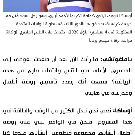
أوساكا ناومي ترتدي كمامة تكريماً لأحمد أربري، وهو رجل أسود قُتل في
جريمة كراهية، بعد فوزها بالدور الثالث في بطولة الولايات المتحدة
المفتوحة في 4 سبتمبر/ أيلول 2020، احتجاجًا على الظلم العنصري. (وكالة
فرانس برس/ جيجي برس)
ياماغوتشي:
ما رأيك الآن بعد أن صعدت نعومي إلى
المستوى الأعلى في التنس وانتقلت ماري من هذه
الرياضة؟ سمعت أنك بصدد تأسيس روضة أطفال
ومدرسة في هايتي.
أوساكا:
نعم، نحن نبذل الكثير من الوقت والطاقة في
هذا المشروع. فنحن في الواقع نبني على روضة
أطفال أنشأتها مجموعة متطوعين أنشأناها عندما كنا