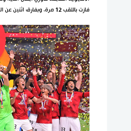
فازت باللقب 12 مرة، وبفارق اثنين عن السعودية التي فازت باللقب 6 مرات.