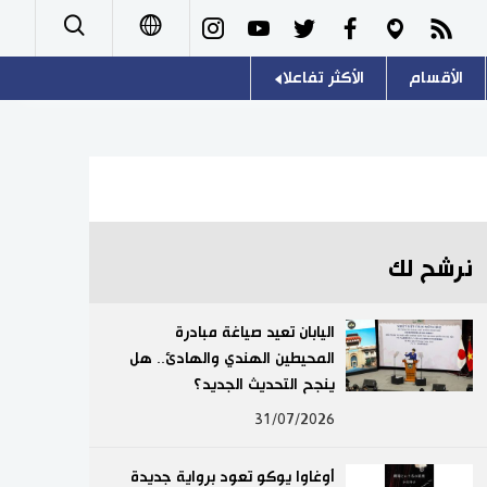
الأقسام
الأكثر تفاعلا
日本語
صور
اللغة اليابانية
English
أشخاص
موسوعة اليابان
简体字
تجارب وآراء
هو وهي
繁體字
نرشح لك
سياسة
المطبخ الياباني
Français
اليابان تعيد صياغة مبادرة
اقتصاد
المحيطين الهندي والهادئ.. هل
Español
ينجح التحديث الجديد؟
مجتمع
Русский
31/07/2026
ثقافة
أوغاوا يوكو تعود برواية جديدة