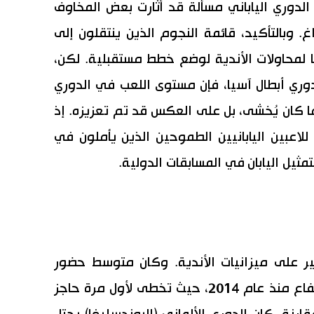
الدوري الياباني مسألة قد أثارت بعض المخاوف
. وبالتأكيد، قائمة النجوم الذين ينتقلون إلى
ا لمحاولات الأندية لوضع خطط مستقبلية. لكن،
دوري أبطال آسيا، فإن مستوى اللعب في الدوري
ا كان يُخشى، بل على العكس قد تم تعزيزه. إذ
لاعبين اليابانيين الطموحين الذين يأملون في
مثيل اليابان في المسابقات الدولية.
 على ميزانيات الأندية. وكان متوسط حضور
جماهير مباريات الدوري (جاي 1) في ارتفاع منذ عام 2014، حيث تخطى لأول مرة حاجز