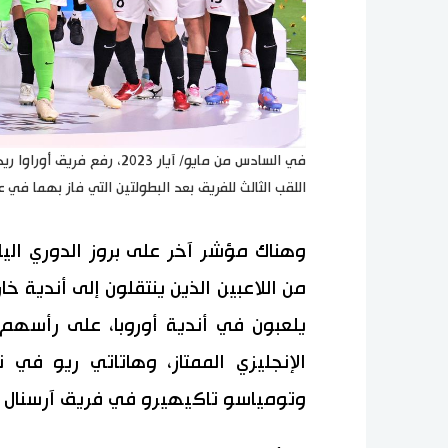
في السادس من مايو/ آيار 023
اللقب الثالث للفريق بعد البطولتين التي فاز بهما في عامي 2007 و 2017. © جي
وهناك مؤشر آخر على بروز الدوري الياب
يلعبون في أندية أوروبا، على رأسهم
الإنجليزي الممتاز، وهاتاتي ريو في 
وتومياسو تاكيهيرو في فريق آرسنال في 