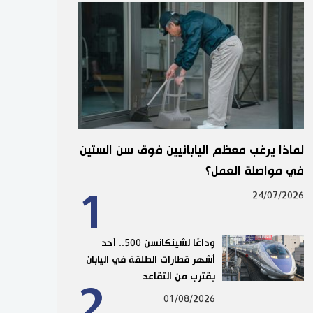
لماذا يرغب معظم اليابانيين فوق سن الستين
في مواصلة العمل؟
1
24/07/2026
وداعًا لشينكانسن 500.. أحد
أشهر قطارات الطلقة في اليابان
يقترب من التقاعد
2
01/08/2026