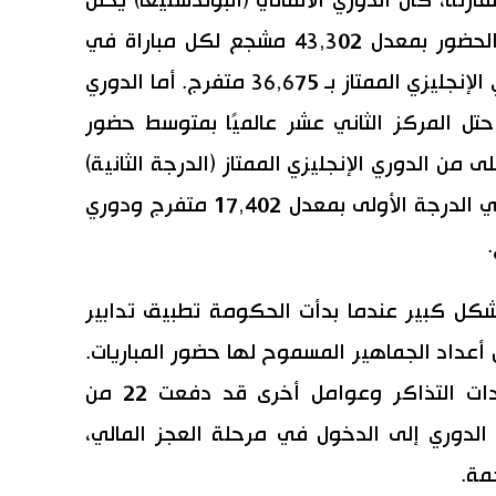
20 مشجع في عام 2019. وللمقارنة، كان الدوري الألماني (البوندسليغا) يحتل
المركز الأول عالميًا من حيث متوسط الحضور بمعدل 43,302 مشجع لكل مباراة في
الفترة من 2013 إلى 2018، يليه الدوري الإنجليزي الممتاز بـ 36,675 متفرج. أما الدوري
احتل المركز الثاني عشر عالميًا بمتوسط حضور
تفرج، وهو أعلى من الدوري الإنجليزي الممتاز (الدرجة الثانية)
بمعدل 18,814 متفرج والدوري البرازيلي الدرجة الأولى بمعدل 17,402 متفرج ودوري
بشكل كبير عندما بدأت الحكومة تطبيق تدابير
عداد الجماهير المسموح لها حضور المباريات.
وبحلول عام 2021، كان انخفاض إيرادات التذاكر وعوامل أخرى قد دفعت 22 من
ثلاث في الدوري إلى الدخول في مرحلة العجز المالي،