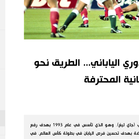
دوري الياباني... الطريق نحو
نية المحترفة
يوافق هذ العام الذكرى الثلاثين للدوري الياباني (جاي ليغ). وهو الذي تأسس في عام 1993 بهدف رفع
اضة بهدف تحسين فرص اليابان في بطولة كأس العالم. في