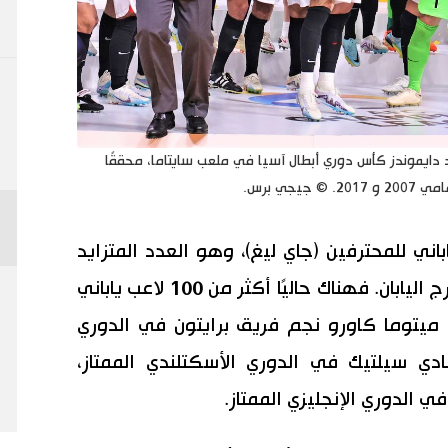
2، رفع فريق أوراوا ريد دايموندز كأس دوري أبطال آسيا في ملعب سايتاما، محققًا
جي برس.
اني للمحترفين (جاي ليغ)، وهو العدد المتزايد
من اللاعبين الذين ينتقلون إلى أندية خارج اليابان. فهناك حاليًا أكثر من 100 لاعب ياباني
 ميتوما كاورو نجم فريق برايتون في الدوري
نادي سيلتيك في الدوري الأسكتلندي الممتاز،
الدوري الإنجليزي الممتاز.