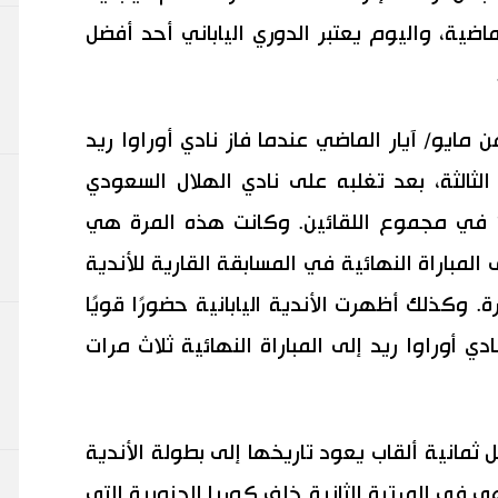
ماضية، واليوم يعتبر الدوري الياباني أحد أفضل
ايو/ آيار الماضي عندما فاز نادي أوراوا ريد
الثالثة، بعد تغلبه على نادي الهلال السعودي
القوي، صاحب الأربع ألقاب، بنتيجة 2-1 في مجموع اللقائين. وكانت هذه المرة هي
المباراة النهائية في المسابقة القارية للأندية
. وكذلك أظهرت الأندية اليابانية حضورًا قويًا
. فمنذ عام 2017، وصل نادي أوراوا ريد إلى المباراة النهائية ثلاث مرات
 ثمانية ألقاب يعود تاريخها إلى بطولة الأندية
ي في المرتبة الثانية خلف كوريا الجنوبية التي