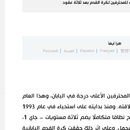
 للمحترفين لكرة القدم بعد ثلاثة عقود.
اقرأ أيضاً
繁體
Français
Español
العربية
Русский
لمحترفين الأعلى درجة في اليابان، وهذا العام
يوافق مرور ثلاثين عامًا على بداية انطلاقته. ومنذ بدايته على استحياء في عام 1993
بعدد عشر أندية فقط، نما الدوري ليصبح نظامًا متكاملًا يضم ثلاثة مستويات – جاي 1،
يضم 60 ناديًا في المجمل. وعلى إثر ذلك حققت كرة القدم اليابانية