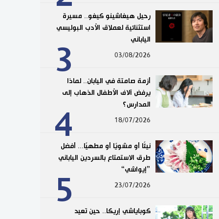
رحيل هيغاشينو كيغو.. مسيرة
استثنائية لعملاق الأدب البوليسي
الياباني
3
03/08/2026
أزمة صامتة في اليابان.. لماذا
يرفض آلاف الأطفال الذهاب إلى
المدارس؟
4
18/07/2026
نيئًا أو مشويًا أو مطهيًا... أفضل
طرق الاستمتاع بالسردين الياباني
”إيواشي“
5
23/07/2026
كوباياشي إريكا.. حين تعيد