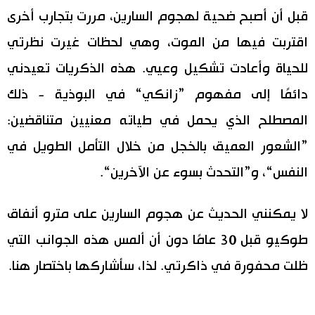
قبل أن أصبح ضحية لهجوم السارين، مررت بتجارب أخرى
اقتربت فيها من الموت، وهي لحظات غيرت نظرتي
للحياة وأعادت تشكيل وعيي. هذه الذكريات تعيدني
دائمًا إلى مفهوم ”زانكي“ في البوذية - ذلك
المصطلح الذي يحمل في طياته معنيين متناقضين:
”الشعور العميق بالخجل من خلال التأمل الطويل في
النفس“، و”التحدث بسوء عن الآخرين“.
لا يمكنني الحديث عن هجوم السارين على مترو أنفاق
طوكيو قبل 30 عامًا دون أن ألمس هذه الجوانب التي
ظلت محفورة في ذاكرتي. لذا، سأشاركها باختصار هنا.