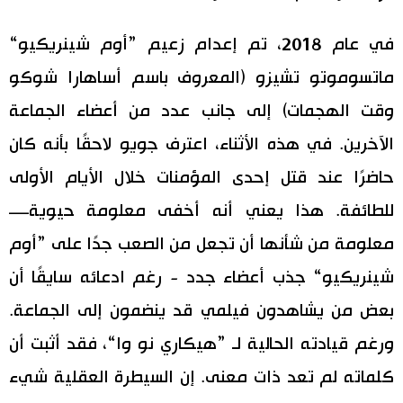
في عام 2018، تم إعدام زعيم ”أوم شينريكيو“
ماتسوموتو تشيزو (المعروف باسم أساهارا شوكو
وقت الهجمات) إلى جانب عدد من أعضاء الجماعة
الآخرين. في هذه الأثناء، اعترف جويو لاحقًا بأنه كان
حاضرًا عند قتل إحدى المؤمنات خلال الأيام الأولى
للطائفة. هذا يعني أنه أخفى معلومة حيوية—
معلومة من شأنها أن تجعل من الصعب جدًا على ”أوم
شينريكيو“ جذب أعضاء جدد - رغم ادعائه سايقًا أن
بعض من يشاهدون فيلمي قد ينضمون إلى الجماعة.
ورغم قيادته الحالية لـ ”هيكاري نو وا“، فقد أثبت أن
كلماته لم تعد ذات معنى. إن السيطرة العقلية شيء