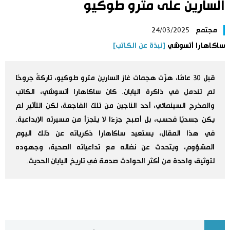
السارين على مترو طوكيو
اليابان في فيديو
مجتمع
24/03/2025
مانغا وأنيمي
ساكاهارا أتسوشي
[نبذة عن الكاتب]
علوم وتكنولوجيا
قبل 30 عامًا، هزّت هجمات غاز السارين مترو طوكيو، تاركةً جروحًا
لم تندمل في ذاكرة اليابان. كان ساكاهارا أتسوشي، الكاتب
الأقسام
والمخرج السينمائي، أحد الناجين من تلك الفاجعة، لكن التأثير لم
يكن جسديًا فحسب، بل أصبح جزءًا لا يتجزأ من مسيرته الإبداعية.
صور
في هذا المقال، يستعيد ساكاهارا ذكرياته عن ذلك اليوم
الأكثر تفاعلا
المشؤوم، ويتحدث عن نضاله مع تداعياته الصحية، وجهوده
لتوثيق واحدة من أكثر الحوادث صدمة في تاريخ اليابان الحديث.
أشخاص
اللغة اليابانية
تواصل معنا
تجارب وآراء
موسوعة اليابان
سياسة
هو وهي