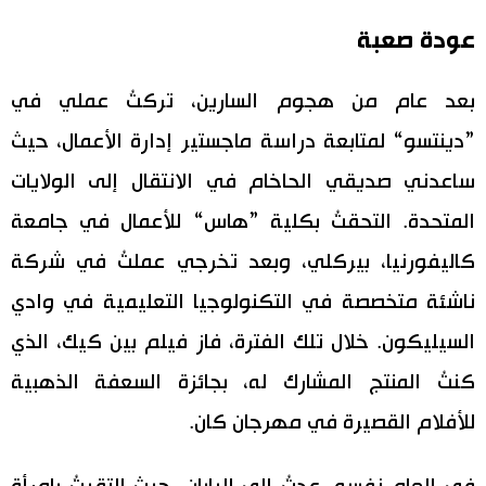
عودة صعبة
بعد عام من هجوم السارين، تركتُ عملي في
”دينتسو“ لمتابعة دراسة ماجستير إدارة الأعمال، حيث
ساعدني صديقي الحاخام في الانتقال إلى الولايات
المتحدة. التحقتُ بكلية ”هاس“ للأعمال في جامعة
كاليفورنيا، بيركلي، وبعد تخرجي عملتُ في شركة
ناشئة متخصصة في التكنولوجيا التعليمية في وادي
السيليكون. خلال تلك الفترة، فاز فيلم بين كيك، الذي
كنتُ المنتج المشارك له، بجائزة السعفة الذهبية
للأفلام القصيرة في مهرجان كان.