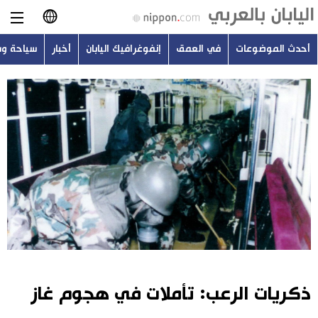
أحدث الموضوعات
في العمق
إنفوغرافيك اليابان
أخبار
سياحة و
日本語
English
简体字
أحدث الموضوعات
繁體字
في العمق
Français
إنفوغرافيك اليابان
Español
أخبار
Русский
ذكريات الرعب: تأملات في هجوم غاز
سياحة وسفر