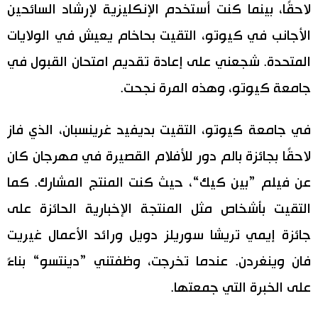
لاحقًا، بينما كنت أستخدم الإنكليزية لإرشاد السائحين
الأجانب في كيوتو، التقيت بحاخام يعيش في الولايات
المتحدة. شجعني على إعادة تقديم امتحان القبول في
جامعة كيوتو، وهذه المرة نجحت.
في جامعة كيوتو، التقيت بديفيد غرينسبان، الذي فاز
لاحقًا بجائزة بالم دور للأفلام القصيرة في مهرجان كان
عن فيلم ”بين كيك“، حيث كنت المنتج المشارك. كما
التقيت بأشخاص مثل المنتجة الإخبارية الحائزة على
جائزة إيمي تريشا سوريلز دويل ورائد الأعمال غيريت
فان وينغردن. عندما تخرجت، وظفتني ”دينتسو“ بناءً
على الخبرة التي جمعتها.