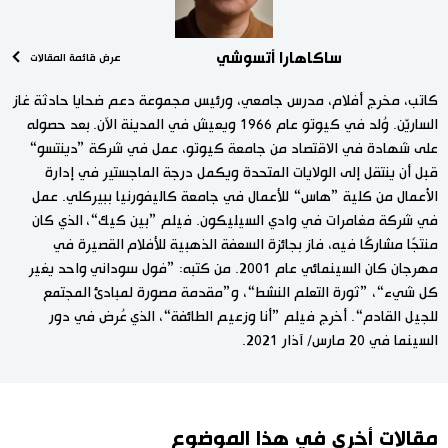
ساكاهارا أتسوشي
عرض قائمة المقالات
كاتب، مخرج أفلام، مدرس جامعي، ورئيس مجموعة دعم ضحايا حادثة غاز
الساريّن. وُلد في كيوتو عام 1966 ويعيش في المدينة الآن. بعد حصوله
على شهادة في الاقتصاد من جامعة كيوتو، عمل في شركة ”دينتسو“
قبل أن ينتقل إلى الولايات المتحدة ويكمل درجة الماجستير في إدارة
الأعمال من كلية ”هاس“ للأعمال في جامعة كاليفورنيا ببيركلي. عمل
في شركة مغامرات في وادي السيليكون. فيلم ”بين كيك“، الذي كان
منتجًا مشاركًا فيه، فاز بجائزة السعفة الذهبية للأفلام القصيرة في
مهرجان كان السينمائي عام 2001. من كتبه: ”فول سوداني واحد يغير
كل شيء“، ”ثورة التعلم النشط“، و”مقدمة مصورة لمبادئ المجتمع
للجيل القادم“. أخرج فيلم ”أنا وزعيم الطائفة“، الذي عُرض في دور
السينما في 20 مارس/ آذار 2021.
مقالات أخرى في هذا الموضوع