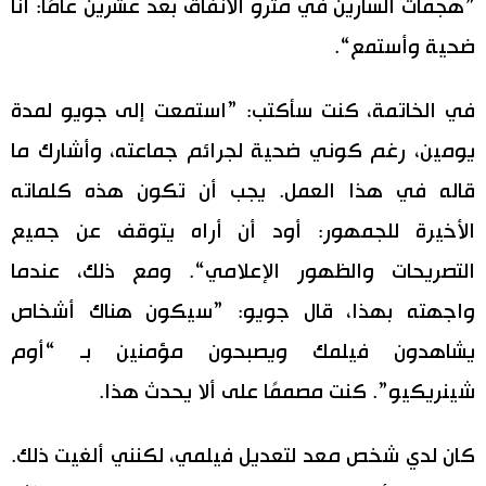
”هجمات السارين في مترو الأنفاق بعد عشرين عامًا: أنا
ضحية وأستمع“.
في الخاتمة، كنت سأكتب: ”استمعت إلى جويو لمدة
يومين، رغم كوني ضحية لجرائم جماعته، وأشارك ما
قاله في هذا العمل. يجب أن تكون هذه كلماته
الأخيرة للجمهور: أود أن أراه يتوقف عن جميع
التصريحات والظهور الإعلامي“. ومع ذلك، عندما
واجهته بهذا، قال جويو: ”سيكون هناك أشخاص
يشاهدون فيلمك ويصبحون مؤمنين بـ “أوم
شينريكيو”. كنت مصممًا على ألا يحدث هذا.
كان لدي شخص معد لتعديل فيلمي، لكنني ألغيت ذلك.