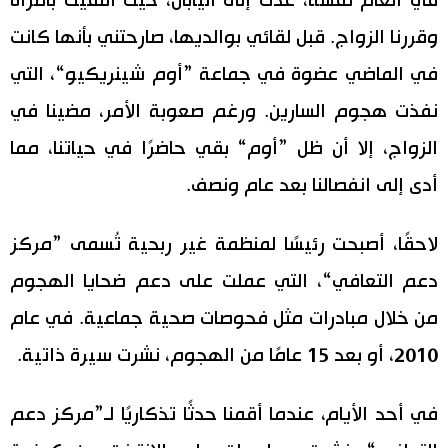
في العام نفسه، عدتُ إلى اليابان، حيث التقيتُ بامرأة
وقررنا الزواج. قبل لقائي بوالديها، صارحتني بأنها كانت
في الماضي عضوة في جماعة ”أوم شينريكيو“، التي
نفذت هجوم السارين. ورغم صعوبة الأمر، مضينا في
الزواج، إلا أن ظل ”أوم“ بقي حاضرًا في حياتنا، مما
أدى إلى انفصالنا بعد عام ونصف.
لاحقًا، أصبحت رئيسًا لمنظمة غير ربحية تُسمى ”مركز
دعم التعافي“، التي عملت على دعم ضحايا الهجوم
من خلال مبادرات مثل فحوصات صحية جماعية. في عام
2010، أو بعد 15 عامًا من الهجوم، نشرت سيرة ذاتية.
في أحد الأيام، عندما أقمنا حدثًا تذكاريًا لـ”مركز دعم