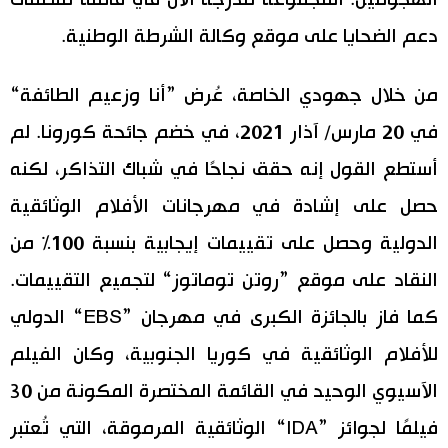
الهجومين. المجموعة مدرجة الآن في قائمة منظمات
دعم الضحايا على موقع وكالة الشرطة الوطنية.
من خلال جهودي الخاصة، عُرض ”أنا وزعيم الطائفة“
في 20 مارس/ آذار 2021، في خضم جائحة كورونا. لم
أستطع القول إنه حقق نجاحًا في شباك التذاكر، لكنه
حصل على إشادة في مهرجانات الأفلام الوثائقية
الدولية وحصل على تقييمات إيجابية بنسبة 100% من
النقاد على موقع ”روتن توماتوز“ لتجميع التقييمات.
كما فاز بالجائزة الكبرى في مهرجان ”EBS“ الدولي
للأفلام الوثائقية في كوريا الجنوبية، وكان الفيلم
الآسيوي الوحيد في القائمة المختصرة المكونة من 30
فيلمًا لجوائز ”IDA“ الوثائقية المرموقة، التي تُعتبر