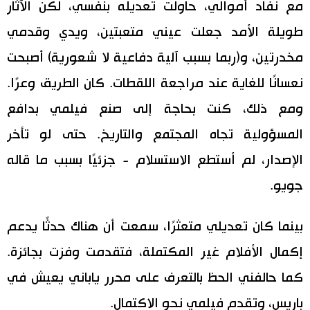
مع نفاد أموالي، حاولت تعديله بنفسي، لكن الآثار
طويلة الأمد جعلت عيني متعبتين، ويدي وقدمي
مخدرتين، و(ربما بسبب آلية دفاعية لا شعورية) أصبحت
نعسانًا للغاية عند مراجعة اللقطات. كان الطريق وعرًا.
ومع ذلك، كنت بحاجة إلى صنع فيلمي بدافع
المسؤولية تجاه المجتمع والتاريخ. حتى لو تأخر
الإصدار، لم أستطع الاستسلام - جزئيًا بسبب ما قاله
جويو.
بينما كان تعديلي متعثرًا، سمعت أن هناك حدثًا يدعم
إكمال الأفلام غير المكتملة، فتقدمت وفزت بجائزة.
كما حالفني الحظ بالتعرف على محرر ياباني يعيش في
باريس، وتقدم فيلمي نحو الاكتمال.