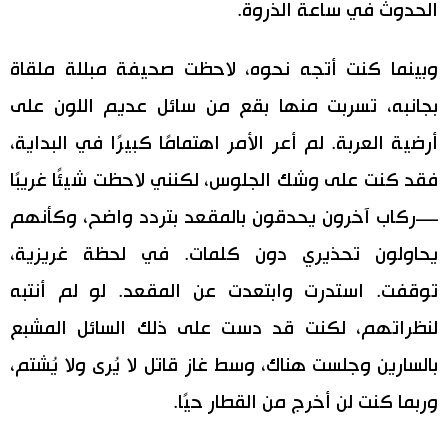
الحدوث في ساعة الذروة.
وبينما كنت أتجه نحوه، لاحظت صحيفة مبللة ملقاة
بجانبه، تسربت منها بقع من سائل عديم اللون على
أرضية العربة. لم أعر الأمر اهتمامًا كبيرًا في البداية،
فقد كنت على وشك الجلوس، لكنني لاحظت شيئًا غريبًا
—ركاب آخرون يحدقون بالمقعد بتردد واضح، وكأنهم
يحاولون تحذيري دون كلمات. في لحظة غريزية،
توقفت. استدرت وابتعدت عن المقعد. لو لم أنتبه
لنظراتهم، لكنت قد دست على ذلك السائل المشبع
بالسارين وجلست هناك، وسط غاز قاتل لا يُرى ولا يُشتم،
وربما كنت لن أخرج من القطار حيًا.