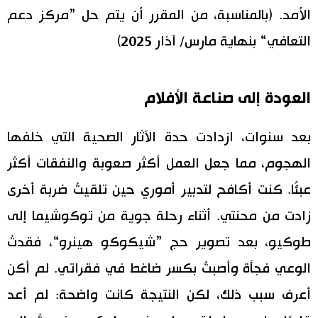
الأمد. (بالمناسبة، من المقرر أن يتم حل ”مركز دعم
التعافي“ بنهاية مارس/ آذار 2025)
العودة إلى صناعة الأفلام
بعد سنوات، ازدادت حدة الآثار الصحية التي خلفها
الهجوم، مما جعل العمل أكثر صعوبة والنفقات أكثر
عبئًا. كنت أكافح لتدبير أموري حين تلقيتُ ضربة أخرى
زادت من محنتي. أثناء رحلة جوية من توكوشيما إلى
طوكيو، بعد تصوير حج ”شيكوكو هينرو“، فقدتُ
الوعي فجأة وأصبتُ بكسر ضاغط في فقراتي. لم أكن
أعرف سبب ذلك، لكن النتيجة كانت واضحة: لم أعد