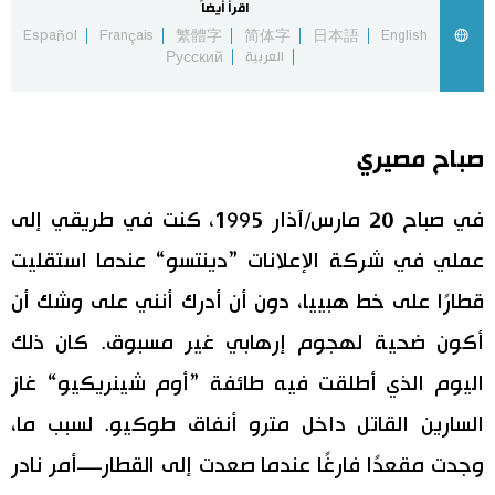
اقرأ أيضاً
Español
Français
繁體字
简体字
日本語
English
اقتصاد
المطبخ الياباني
العربية
Русский
مجتمع
صباح مصيري
ثقافة
في صباح 20 مارس/آذار 1995، كنت في طريقي إلى
لايف ستايل
عملي في شركة الإعلانات ”دينتسو“ عندما استقليت
طوكيو
قطارًا على خط هبييا، دون أن أدرك أنني على وشك أن
أكون ضحية لهجوم إرهابي غير مسبوق. كان ذلك
إعلان
اليوم الذي أطلقت فيه طائفة ”أوم شينريكيو“ غاز
السارين القاتل داخل مترو أنفاق طوكيو. لسبب ما،
وجدت مقعدًا فارغًا عندما صعدت إلى القطار—أمر نادر