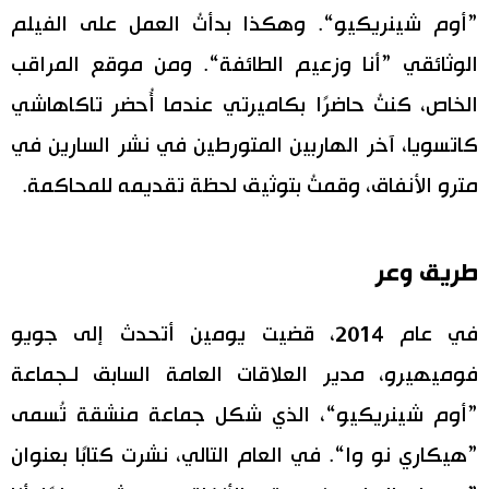
”أوم شينريكيو“. وهكذا بدأتُ العمل على الفيلم
الوثائقي ”أنا وزعيم الطائفة“. ومن موقع المراقب
الخاص، كنتُ حاضرًا بكاميرتي عندما أُحضر تاكاهاشي
كاتسويا، آخر الهاربين المتورطين في نشر السارين في
مترو الأنفاق، وقمتُ بتوثيق لحظة تقديمه للمحاكمة.
طريق وعر
في عام 2014، قضيت يومين أتحدث إلى جويو
فوميهيرو، مدير العلاقات العامة السابق لـجماعة
”أوم شينريكيو“، الذي شكل جماعة منشقة تُسمى
”هيكاري نو وا“. في العام التالي، نشرت كتابًا بعنوان