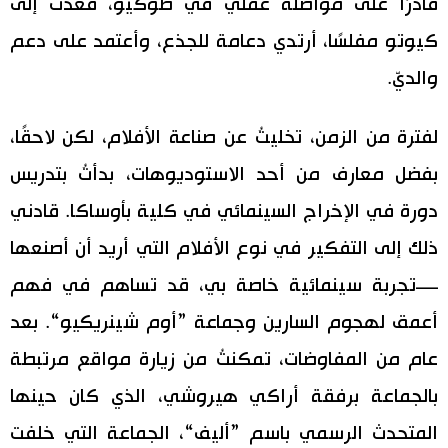
قادرًا على مواصلة عملي في طوكيو، فعدتُ إلى
كيوتو مفلسًا، أرتدي دعامة للجذع، وأعتمد على دعم
والديّ.
لفترة من الزمن، تخليتُ عن صناعة الأفلام، لكن لاحقًا،
بفضل معارف من أحد الاستوديوهات، بدأتُ بتدريس
دورة في الإخراج السينمائي في كلية بأوساكا. قادني
ذلك إلى التفكير في نوع الأفلام التي أريد أن أصنعها
—تجربة سينمائية خاصة بي، قد تساهم في فهم
أعمق لهجوم السارين وجماعة ”أوم شينريكيو“. بعد
عام من المفاوضات، تمكنتُ من زيارة مواقع مرتبطة
بالجماعة برفقة أراكي هيروشي، الذي كان حينها
المتحدث الرسمي باسم ”أليف“، الجماعة التي خلفت