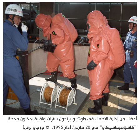
أعضاء من إدارة الإطفاء في طوكيو يرتدون سترات واقية يدخلون محطة
”كاسوميغاسيكي“ في 20 مارس/ آذار 1995. (© جيجي برس)