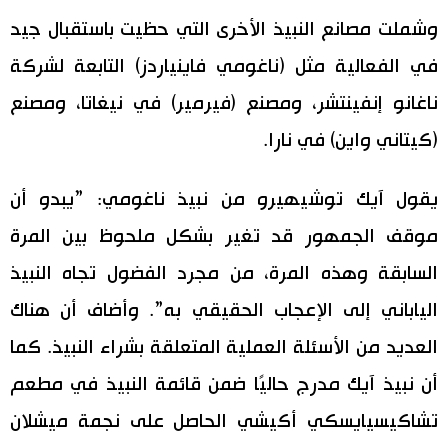
وشملت مصانع النبيذ الأخرى التي حظيت باستقبال جيد
في الفعالية مثل (ناغومي فاينياردز) التابعة لشركة
ناغانو إنفينتشر، ومصنع (فيرمير) في نيغاتا، ومصنع
(كيتاني واين) في نارا.
يقول آيك توشيهيرو من نبيذ ناغومي: ”يبدو أن
موقف الجمهور قد تغير بشكل ملحوظ بين المرة
السابقة وهذه المرة، من مجرد الفضول تجاه النبيذ
الياباني إلى الإعجاب الحقيقي به”. وأضاف أن هناك
العديد من الأسئلة العملية المتعلقة بشراء النبيذ. كما
أن نبيذ آيك مدرج حاليًا ضمن قائمة النبيذ في مطعم
تشاكيسيايسكي أكيشي الحاصل على نجمة ميشلان