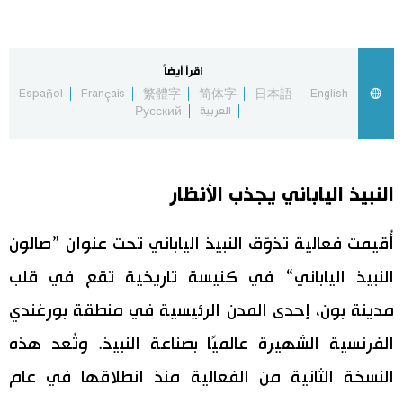
اقتصاد
المطبخ الياباني
اقرأ أيضاً
مجتمع
Español
Français
繁體字
简体字
日本語
English
العربية
Русский
ثقافة
لايف ستايل
النبيذ الياباني يجذب الأنظار
طوكيو
أُقيمت فعالية تذوّق النبيذ الياباني تحت عنوان ”صالون
النبيذ الياباني“ في كنيسة تاريخية تقع في قلب
إعلان
مدينة بون، إحدى المدن الرئيسية في منطقة بورغندي
الفرنسية الشهيرة عالميًا بصناعة النبيذ. وتُعد هذه
النسخة الثانية من الفعالية منذ انطلاقها في عام