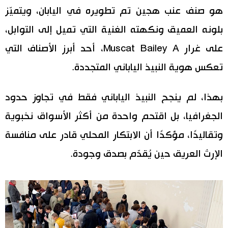
هو صنف عنب هجين تم تطويره في اليابان، ويتميّز
بلونه العميق ونكهته الغنية التي تميل إلى التوابل،
على غرار Muscat Bailey A، أحد أبرز الأصناف التي
تعكس هوية النبيذ الياباني المتجددة.
بهذا، لم ينجح النبيذ الياباني فقط في تجاوز حدود
الجغرافيا، بل اقتحم واحدة من أكثر الأسواق نخبوية
وتقاليدًا، مؤكدًا أن الابتكار المحلي قادر على منافسة
الإرث العريق حين يُقدّم بصدق وجودة.