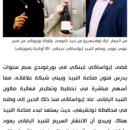
من اليسار: آيك توشيهيرو من نبيذ ناغومي، وأوكا نوريوكي من متجر
غوبي غوبي، وصانع النبيذ إيواساكي غينكي. (© أوكيتا ياسويُكي)
قضى إيواساكي غينكي في بورغوندي سبع سنوات
يدرس فنون صناعة النبيذ ويبني شبكة علاقاته، مما
أسهم مباشرة في تخطيط وتنظيم فعالية صالون
النبيذ الياباني. عاد إيواساكي منذ ذلك الحين إلى وطنه
في محافظة توتشيغي، حيث يستعد لبدء صناعة النبيذ
هناك. ويبدو أن الانتشار السريع للنبيذ الياباني يعود