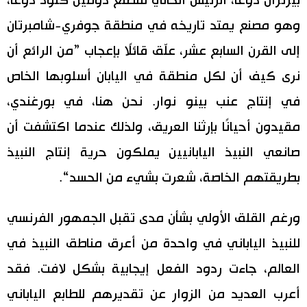
بيرتران دوغا، الرئيس الحالي لمصنع دومين كلود دوغا،
وهو مصنع يمتد تاريخه في منطقة جوفري-شامبرتان
إلى القرن السابع عشر، علّق قائلًا بإعجاب ”من الرائع أن
نرى كيف أن لكل منطقة في اليابان أسلوبها الخاص
في إنتاج عنب بينو نوار. نحن هنا، في بورغندي،
مقيدون أحيانًا بإرثنا العريق، ولذلك عندما اكتشفت أن
صانعي النبيذ اليابانيين يملكون حرية إنتاج النبيذ
بطريقتهم الخاصة، شعرت بشيء من الحسد“.
ورغم القلق الأولي بشأن مدى تقبل الجمهور الفرنسي
للنبيذ الياباني في واحدة من أعرق مناطق النبيذ في
العالم، جاءت ردود الفعل إيجابية بشكل لافت. فقد
أعرب العديد من الزوار عن تقديرهم للطابع الياباني