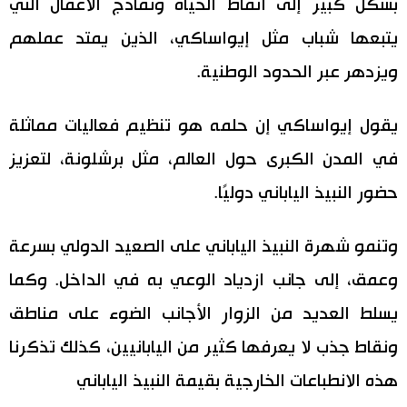
بشكل كبير إلى أنماط الحياة ونماذج الأعمال التي
يتبعها شباب مثل إيواساكي، الذين يمتد عملهم
ويزدهر عبر الحدود الوطنية.
يقول إيواساكي إن حلمه هو تنظيم فعاليات مماثلة
في المدن الكبرى حول العالم، مثل برشلونة، لتعزيز
حضور النبيذ الياباني دوليًا.
وتنمو شهرة النبيذ الياباني على الصعيد الدولي بسرعة
وعمق، إلى جانب ازدياد الوعي به في الداخل. وكما
يسلط العديد من الزوار الأجانب الضوء على مناطق
ونقاط جذب لا يعرفها كثير من اليابانيين، كذلك تذكرنا
هذه الانطباعات الخارجية بقيمة النبيذ الياباني