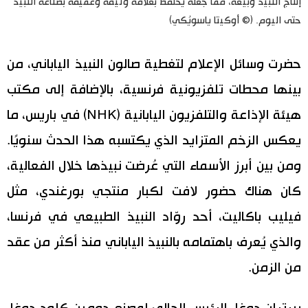
إنتاج النبيذ وبيعه، مما جعله يحتفظ بعلاقة وثيقة وعميقة بصناعة النبيذ
حتى اليوم. (© أوكيتا ياسويُكي)
حضرت وسائل الإعلام لتغطية صالون النبيذ الياباني، من
بينها محطات تلفزيونية فرنسية، بالإضافة إلى مكتب
هيئة الإذاعة والتلفزيون اليابانية (NHK) في باريس، ما
يعكس الزخم المتزايد الذي يكتسبه هذا الحدث سنويًا.
ومن بين أبرز الأسماء التي عُرضت نبيذها خلال الفعالية،
كان هناك حضور لافت لكبار منتجي بورغندي، مثل
فيليب باكاليت، أحد روّاد النبيذ الطبيعي في فرنسا،
والذي يُعرف باهتمامه بالنبيذ الياباني منذ أكثر من عقد
من الزمن.