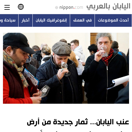
أحدث الموضوعات
في العمق
إنفوغرافيك اليابان
أخبار
سياحة و
日本語
English
简体字
أحدث الموضوعات
繁體字
في العمق
Français
إنفوغرافيك اليابان
Español
أخبار
Русский
عنب اليابان... ثمار جديدة من أرض
سياحة وسفر