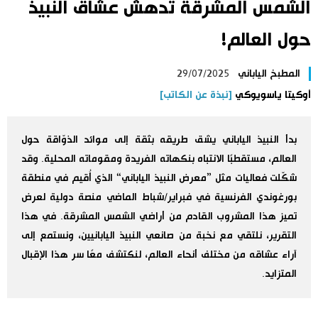
الشمس المشرقة تدهش عشّاق النبيذ
اليابان في فيديو
حول العالم!
مانغا وأنيمي
المطبخ الياباني
29/07/2025
أوكيتا ياسويوكي
[نبذة عن الكاتب]
علوم وتكنولوجيا
بدأ النبيذ الياباني يشق طريقه بثقة إلى موائد الذوّاقة حول
الأقسام
العالم، مستقطبًا الانتباه بنكهاته الفريدة ومقوماته المحلية. وقد
شكّلت فعاليات مثل ”معرض النبيذ الياباني“ الذي أُقيم في منطقة
صور
الأكثر تفاعلا
بورغوندي الفرنسية في فبراير/شباط الماضي منصة دولية لعرض
تميز هذا المشروب القادم من أراضي الشمس المشرقة. في هذا
أشخاص
اللغة اليابانية
تواصل معنا
التقرير، نلتقي مع نخبة من صانعي النبيذ اليابانيين، ونستمع إلى
آراء عشاقه من مختلف أنحاء العالم، لنكتشف معًا سر هذا الإقبال
تجارب وآراء
موسوعة اليابان
المتزايد.
سياسة
هو وهي