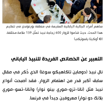
ساهم أفراد الجالية اليابانية المقيمة في منطقة بورغوندي في تنظيم
هذا الحدث، حيث قدّموا للزوار 600 زجاجة نبيذ تمثّل 139 علامة مختلفة.
(© أوكيتا ياسويُكي)
التعبير عن الخصائص الفريدة للنبيذ الياباني
نال نبيذ (دوماين تاكاهيكو سوغا) الذي ذُكر في مقال
سابق أكبر قدر من اهتمام الزوار. فقد أصبحت أنواع
نبيذ مثل (نانا-تزو-موري بينو نوار) و(نانا-تسو-موري
بلانك دو نوار) معروفين جيداً في فرنسا.