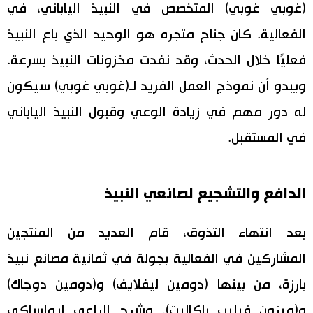
(غوبي غوبي) المتخصص في النبيذ الياباني، في
الفعالية. كان جناح متجره هو الوحيد الذي باع النبيذ
فعليًا خلال الحدث، وقد نفدت مخزونات النبيذ بسرعة.
ويبدو أن نموذج العمل الفريد لـ(غوبي غوبي) سيكون
له دور مهم في زيادة الوعي وقبول النبيذ الياباني
في المستقبل.
الدافع والتشجيع لصانعي النبيذ
بعد انتهاء التذوق، قام العديد من المنتجين
المشاركين في الفعالية بجولة في ثمانية مصانع نبيذ
بارزة، من بينها (دومين ليفلايف) و(دومين دوجاك)
و(ميزون فيليب باكاليت). وشرح الراعي إيواساكي