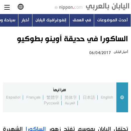
أحدث الموضوعات
في العمق
إنفوغرافيك اليابان
أخبار
سياحة و
日本語
English
الساكورا في حديقة أوينو بطوكيو
简体字
أخبار اليابان
06/04/2017
أحدث الموضوعات
繁體字
في العمق
Français
إنفوغرافيك اليابان
اقرأ أيضاً
Español
Español
Français
繁體字
简体字
日本語
English
العربية
Русский
أخبار
Русский
سياحة وسفر
تحتفل اليابان بموسم تفتح زهور
الساكورا
الشهيرة