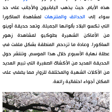
هذه الأيام. حيث يذهب اليابانيون والأجانب على حد
اليابان في فيديو
سواء إلى
الحدائق والمتنزهات
لمشاهدة الساكورا
مانغا وأنيمي
التي تكسو البلاد بألوانها الجميلة. وتعد حديقة أوينو
من الأماكن الشهيرة بطوكيو لمشاهدة زهور
علوم وتكنولوجيا
الساكورا. وعادة ما تزدحم المنطقة بشكل ملفت في
الأقسام
عطلة نهاية الأسبوع خلال هذا الموسم. وتنتشر حول
الحديقة العديد من الأكشاك الصغيرة التي تبيع العديد
صور
الأكثر تفاعلا
من الأكلات الشهية والمختلفة للزوار مما يضفي على
أشخاص
اللغة اليابانية
تواصل معنا
المكان أجواء احتفالية رائعة.
تجارب وآراء
موسوعة اليابان
سياسة
هو وهي