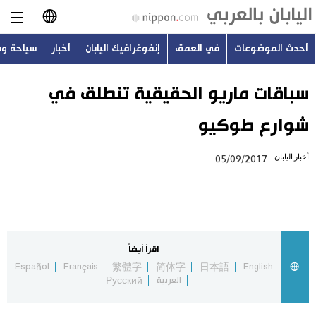
أحدث الموضوعات
في العمق
إنفوغرافيك اليابان
أخبار
سياحة و
日本語
English
سباقات ماريو الحقيقية تنطلق في
شوارع طوكيو
简体字
أحدث الموضوعات
أخبار اليابان
05/09/2017
繁體字
في العمق
Français
إنفوغرافيك اليابان
Español
اقرأ أيضاً
أخبار
Español
Français
繁體字
简体字
日本語
English
Русский
العربية
Русский
سياحة وسفر