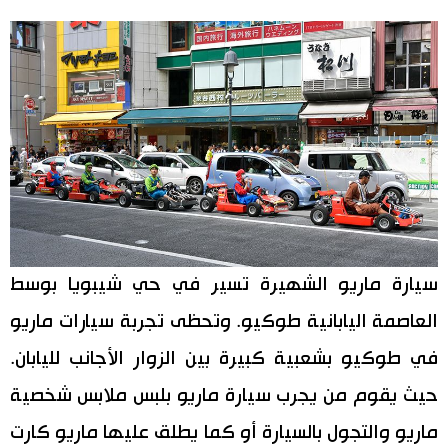
اليابان في فيديو
مانغا وأنيمي
علوم وتكنولوجيا
الأقسام
صور
الأكثر تفاعلا
سيارة ماريو الشهيرة تسير في حي شيبويا بوسط
أشخاص
اللغة اليابانية
العاصمة اليابانية طوكيو. وتحظى تجربة سيارات ماريو
تواصل معنا
في طوكيو بشعبية كبيرة بين الزوار الأجانب لليابان.
تجارب وآراء
موسوعة اليابان
حيث يقوم من يجرب سيارة ماريو بلبس ملابس شخصية
سياسة
ماريو والتجول بالسيارة أو كما يطلق عليها ماريو كارت
هو وهي