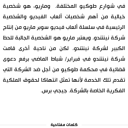
في شوارع طوكيو المختلفة. وماريو، هو شخصية
اقتصاد
المطبخ الياباني
خيالية من أهم شخصيات ألعاب الفيديو والشخصية
الرئيسية في سلسلة ألعاب فيديو سوبر ماريو من إنتاج
مجتمع
شركة نينتندو. ويعتبر ماريو هو الشخصية الجالبة للحظ
ثقافة
الكبير لشركة نينتندو. لكن من ناحية أخرى قامت
شركة نينتندو في فبراير/ شباط الماضي برفع دعوى
لايف ستايل
قضائية في محكمة طوكيو من أجل ضد الشركة التي
طوكيو
تقدم تلك الخدمة لأنها تمثل انتهاكا لحقوق الملكية
الفكرية الخاصة بالشركة. جيجي برس.
إعلان
كلمات مفتاحية