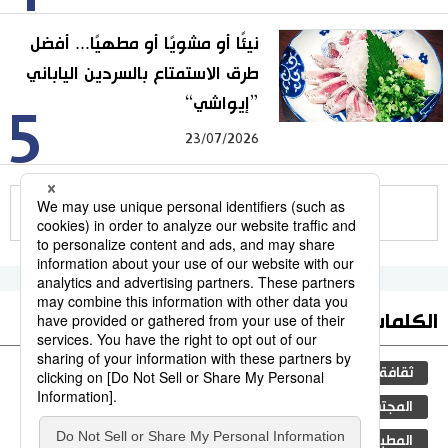
نيئًا أو مشويًا أو مطهيًا... أفضل
طرق الاستمتاع بالسردين الياباني
”إيواشي“
5
23/07/2026
للمزيد
الكلمات الأكثر بحثا
ثقافة
اليابان
جيجي برس
مجتمع
المجتمع الياباني
التعليم الياباني
فن
سياسة
المطبخ الياباني
تكنولوجيا