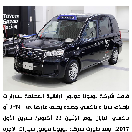
اليابان في فيديو
مانغا وأنيمي
علوم وتكنولوجيا
الأقسام
صور
الأكثر تفاعلا
أشخاص
اللغة اليابانية
تواصل معنا
قامت شركة تويوتا موتور اليابانية المصنعة للسيارات
بإطلاق سيارة تاكسي جديدة يطلق عليها JPN Taxi أو
تجارب وآراء
موسوعة اليابان
تاكسي اليابان يوم الإثنين 23 أكتوبر/ تشرين الأول
سياسة
هو وهي
2017. وقد طورت شركة تويوتا موتور سيارات الأجرة