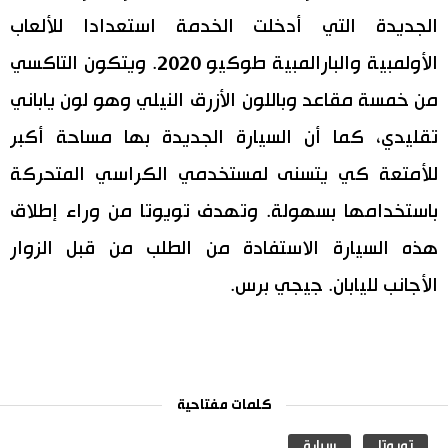
الجديدة التي أدخلت الخدمة استعدادا للألعاب
اقتصاد
المطبخ الياباني
الأولمبية والبارالمبية طوكيو 2020. ويتكون التاكسي
مجتمع
من خمسة مقاعد وباللون الأزرق النيلي وهو لون ياباني
تقليدي، كما أن السيارة الجديدة بها مساحة أكبر
ثقافة
للأمتعة كي يتسنى لمستخدمي الكراسي المتحركة
باستخدامها بسهولة. وتهدف تويوتا من وراء إطلاق
لايف ستايل
هذه السيارة الاستفادة من الطلب من قبل الزوار
طوكيو
الأجانب لليابان. جيجي برس.
إعلان
كلمات مفتاحية
تويوتا
سيارة