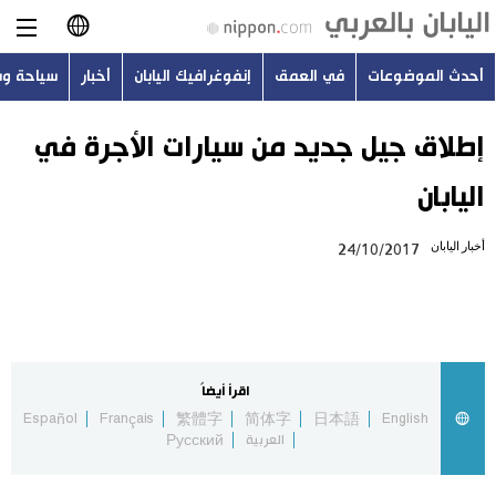
أحدث الموضوعات
في العمق
إنفوغرافيك اليابان
أخبار
سياحة و
日本語
English
إطلاق جيل جديد من سيارات الأجرة في
اليابان
简体字
أحدث الموضوعات
أخبار اليابان
24/10/2017
繁體字
في العمق
Français
إنفوغرافيك اليابان
Español
اقرأ أيضاً
أخبار
Español
Français
繁體字
简体字
日本語
English
Русский
العربية
Русский
سياحة وسفر