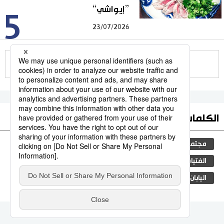
”إيواشي“
5
23/07/2026
للمزيد
الكلمات الأكثر بحثا
مجتمع
التعليم الياباني
الجنس
طوكيو
الفتيات
جيجي برس
ثقافة
المجتمع الياباني
اليابان
الجريمة