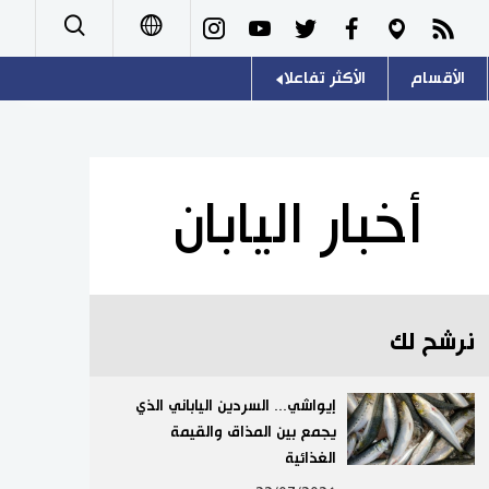
الأقسام
الأكثر تفاعلا
日本語
صور
اللغة اليابانية
English
أشخاص
موسوعة اليابان
简体字
أخبار اليابان
تجارب وآراء
هو وهي
繁體字
سياسة
المطبخ الياباني
Français
نرشح لك
اقتصاد
Español
مجتمع
إيواشي... السردين الياباني الذي
Русский
يجمع بين المذاق والقيمة
الغذائية
ثقافة