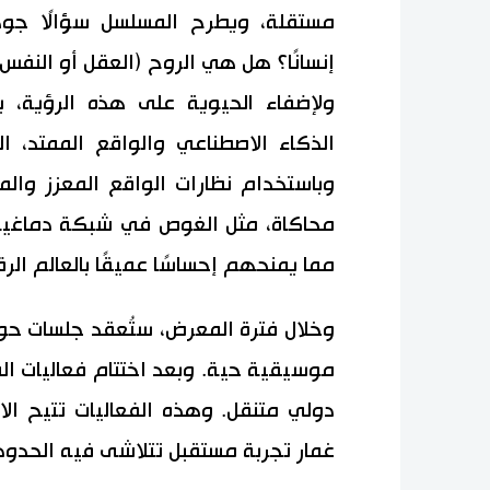
مستقلة، ويطرح المسلسل سؤالًا جوهر
إنسانًا؟ هل هي الروح (العقل أو النفس)
ولإضفاء الحيوية على هذه الرؤية، ي
الذكاء الاصطناعي والواقع الممتد، ا
وباستخدام نظارات الواقع المعزز والمن
محاكاة، مثل الغوص في شبكة دماغية 
مما يمنحهم إحساسًا عميقًا بالعالم ال
وخلال فترة المعرض، ستُعقد جلسات حوا
موسيقية حية. وبعد اختتام فعاليات 
دولي متنقل. وهذه الفعاليات تتيح ا
غمار تجربة مستقبل تتلاشى فيه الحدود ب