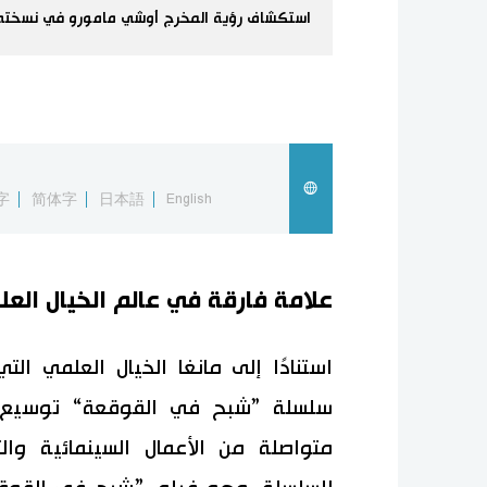
استكشاف رؤية المخرج أوشي مامورو في نسخته ا
字
简体字
日本語
English
علامة فارقة في عالم الخيال العل
استنادًا إلى مانغا الخيال العلمي ال
سلسلة ”شبح في القوقعة“ توسيع ق
متواصلة من الأعمال السينمائية و