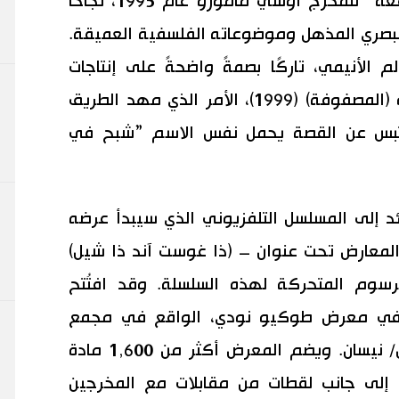
للسلسلة، وهو فيلم ”شبح في القوقعة“ للمخرج أوشي مامورو عام 1995، نجاحًا
البصري المذهل وموضوعاته الفلسفية العميقة.
 الأنيمي، تاركًا بصمةً واضحةً على إنتاجات
هوليوود مثل فيلم ”ذا ماتريكس“ أو (المصفوفة) (1999)، الأمر الذي مهد الطريق
قتبس عن القصة يحمل نفس الاسم ”شبح في
د إلى المسلسل التلفزيوني الذي سيبدأ عرضه
، يستعرض أحد المعارض تحت عنوان – (ذا غوست آند ذا شيل)
سوم المتحركة لهذه السلسلة. وقد افتُتح
نون الثاني في معرض طوكيو نودي، الواقع في مجمع
تورانومون هيلز، ويستمر حتى 5 أبريل/ نيسان. ويضم المعرض أكثر من 1,600 مادة
 إلى جانب لقطات من مقابلات مع المخرجين