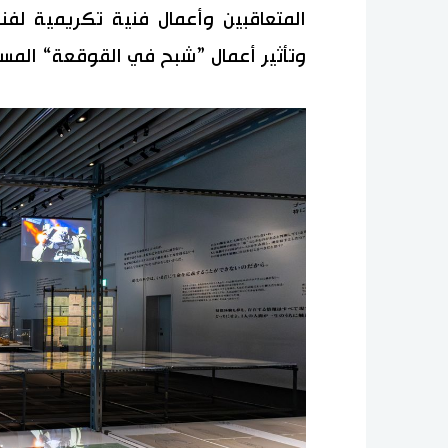
المتعاقبين وأعمال فنية تكريمية لف
وتأثير أعمال ”شبح في القوقعة“ المست