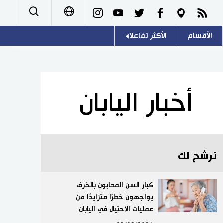
الأقسام
الأكثر تفاعلا
日本語
صور
اللغة اليابانية
English
أشخاص
موسوعة اليابان
简体字
أخبار اليابان
تجارب وآراء
هو وهي
繁體字
سياسة
المطبخ الياباني
Français
نرشح لك
اقتصاد
Español
مجتمع
كبار السن المصابون بالخرف
Русский
يواجهون خطرًا متزايدًا من
عمليات الاحتيال في اليابان
ثقافة