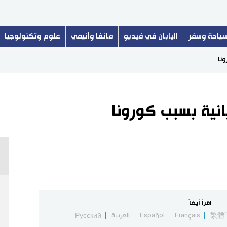
ياحة وسفر
اليابان في فيديو
مانغا وأنيمي
علوم وتكنولوجيا
ونا
بانية بسبب كورونا
اقرأ أيضاً
繁體
Français
Español
العربية
Русский