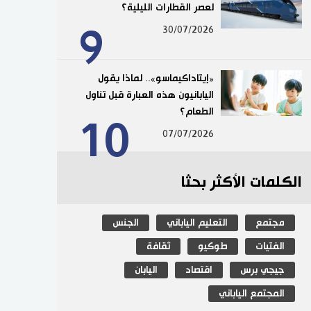
لعصر القطارات الليلية؟
9
30/07/2026
«إيتاداكيماسو».. لماذا يقول
اليابانيون هذه العبارة قبل تناول
الطعام؟
10
07/07/2026
الكلمات الأكثر بحثا
مجتمع
التعليم الياباني
الجنس
الفتيات
طوكيو
ثقافة
جيجي برس
اقتصاد
اليابان
المجتمع الياباني