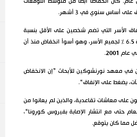
عام. كان انخفاضًا أبطأ من متوسط ​​التوقعات
له، انخفض إنفاق الأسر التي تضم شخصين على الأقل بنسبة
5.3٪ بسبب انتشار الوباء. وانخفض بنسبة 6.5 ٪ لجميع الأسر، وهو أسوأ انخفاض منذ أن
م 2001.
ن في معهد نورنشوكين للأبحاث ”إن الانخفاض
آت، يضغط على الإنفاق“.
ن على معاشات تقاعدية، والذين لم يعانوا من
عام حتى مع انتشار الإصابة بفيروس كورونا“،
ضل مما كان يتوقع.