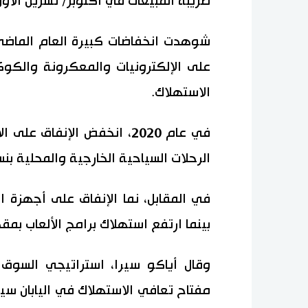
ضريبة المبيعات في أكتوبر/ تشرين الأول 2019
شوهدت انخفاضات كبيرة العام الماضي ف
على الإلكترونيات والمعكرونة والكوكتي
الاستهلاك.
الرحلات السياحية الخارجية والمحلية بنسبة 85.8٪ و 61.9٪ على الت
بينما ارتفع استهلاك برامج الألعاب بمقدا
وقال أياكو سيرا، استراتيجي السو
مفتاح تعافي الاستهلاك في اليابان سيك