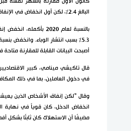
كانون الأول مقارنة بالشهر نفسه قبل 
البالغ 2.4٪، لكن أول انخفاض في الإنفاق على أساس سنوي في 3 أشهر.
بالنسبة لعام 2020 بأكم
أصبحت البيانات القابلة للمقارنة متاحة في عا
قال تاكيشي مينامي، كبير الاقتصاديي
في دخول العاملين، بما في ذلك المكاف
وقال ”لكن إنفاق الأشخاص الذين يعيشو
انخفاض الدخل، كان قوياً في نهاية ال
مضيفًا أن الاستهلاك كان ثابتًا بشكل أف