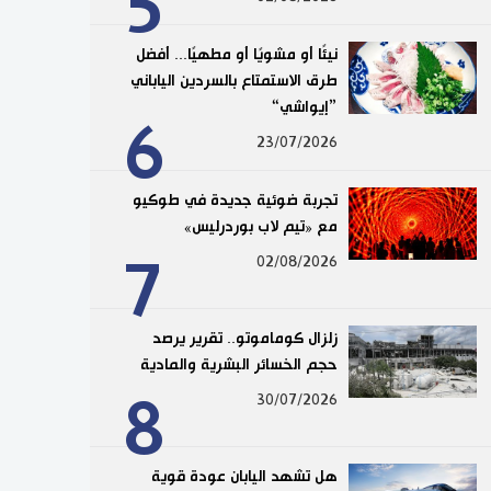
5
نيئًا أو مشويًا أو مطهيًا... أفضل
طرق الاستمتاع بالسردين الياباني
”إيواشي“
6
23/07/2026
تجربة ضوئية جديدة في طوكيو
مع «تيم لاب بوردرليس»
7
02/08/2026
زلزال كوماموتو.. تقرير يرصد
حجم الخسائر البشرية والمادية
8
30/07/2026
هل تشهد اليابان عودة قوية