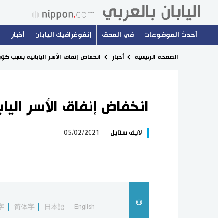
أحدث الموضوعات
في العمق
إنفوغرافيك اليابان
أخبار
س
الصفحة الرئيسية
أخبار
انخفاض إنفاق الأسر اليابانية بسبب كور
انخفاض إنفاق الأسر اليا
لايف ستايل
05/02/2021
字
简体字
日本語
English