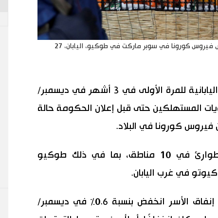
متسوقون يرتدون أقنعة واقية للوجه بعد تفشي مرض فيروس كورونا في سوبر ماركت في طوكيو، اليابان، 27
طوكيو (رويترز) - انخفض إنفاق الأسر اليابانية للمرة الأولى في 3 أشهر في ديسمبر/
يات المستهلكين حتى قبل إعلان الحكومة حالة
فيروس كورونا في البلاد.
مددت الحكومة يوم الثلاثاء حالة الطوارئ في 10 مناطق، بما في ذلك طوكيو
يوتو في غرب اليابان.
أظهرت بيانات رسمية يوم الجمعة أن إنفاق الأسر انخفض بنسبة 0.6٪ في ديسمبر/