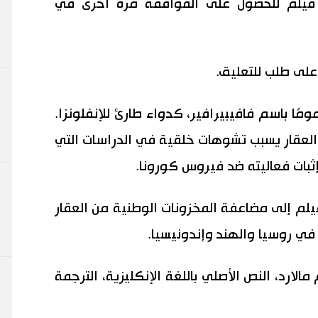
وجي فيلم للحصول على الموافقة مرة أخرى في
على طلب للتعليق.
مًا باسم فافيبيرافير، كدواء طارئ للإنفلونزا.
 العقار يسبب تشوهات خلقية في الدراسات التي
ثبات فعاليته ضد فيروس كورونا.
لم إلى مضاعفة المخزونات الوطنية من العقار
في روسيا والهند وإندونيسيا.
لارد، النص الأصلي باللغة الإنكليزية، الترجمة