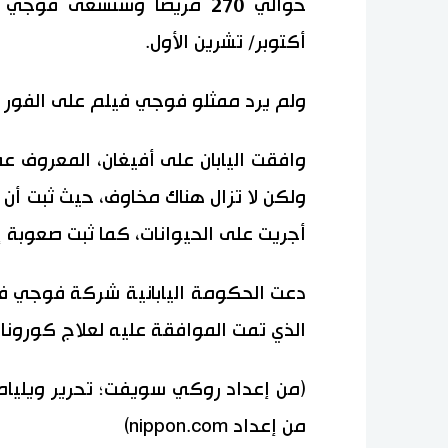
حوالي 270 مريضا وستسعى ف
أكتوبر/ تشرين الأول.
ولم يرد ممثلو فوجي فيلم على الفور 
وافقت اليابان على أفيغان، المعروف عمو
ولكن لا تزال هناك مخاوف، حيث ثبت أن
أجريت على الحيوانات، كما ثبت صعوبة إ
دعت الحكومة اليابانية شركة فوجي في
الذي تمت الموافقة عليه لعلاج كورونا 
(من إعداد روكي سويفت؛ تحرير ويليام ما
من إعداد nippon.com)