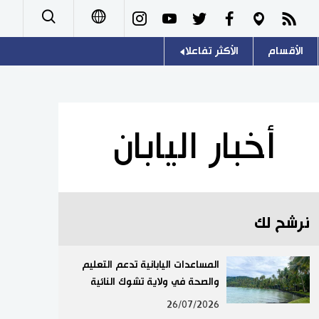
الأقسام
الأكثر تفاعلا
日本語
صور
اللغة اليابانية
English
أشخاص
موسوعة اليابان
简体字
أخبار اليابان
تجارب وآراء
هو وهي
繁體字
سياسة
المطبخ الياباني
Français
نرشح لك
اقتصاد
Español
مجتمع
المساعدات اليابانية تدعم التعليم
Русский
والصحة في ولاية تشوك النائية
ثقافة
26/07/2026