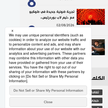
8
تجربة ضوئية جديدة في طوكيو
مع «تيم لاب بوردرليس»
9
02/08/2026
عدد قياسي لحوادث المرور
الناجمة عن استخدام الهواتف
الذكية في اليابان
10
10/07/2026
الكلمات الأكثر بحثا
ثقافة
اليابان
التعليم الياباني
جيجي برس
مجتمع
فن