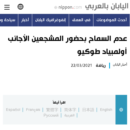
أحدث الموضوعات
في العمق
إنفوغرافيك اليابان
أخبار
سياحة و
日本語
English
عدم السماح بحضور المشجعين الأجانب
أولمبياد طوكيو
简体字
أحدث الموضوعات
أخبار اليابان
رياضة
22/03/2021
繁體字
في العمق
Français
إنفوغرافيك اليابان
Español
اقرأ أيضاً
أخبار
Español
Français
繁體字
简体字
日本語
English
Русский
العربية
Русский
سياحة وسفر