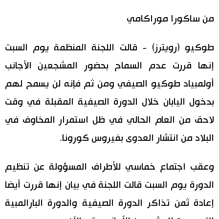
اليابان في فيديو
من ساكورا موراكامي
مانغا وأنيمي
طوكيو (رويترز) - قالت اللجنة المنظمة يوم السبت
إنها قررت عدم السماح بحضور المشجعين الأجانب
علوم وتكنولوجيا
أولمبياد طوكيو الصيفي ومن ثم فإنه لن يسمح لهم
الأقسام
بدخول اليابان خلال الدورة الصيفية المقبلة في وقت
لاحق من العام الحالي في ظل استمرار المخاوف في
صور
الأكثر تفاعلا
البلاد من انتشار العدوى بفيروس كورونا.
أشخاص
اللغة اليابانية
تواصل معنا
وعقب اجتماع خماسي للأطراف المسؤولة عن تنظيم
تجارب وآراء
موسوعة اليابان
الدورة يوم السبت قالت اللجنة في بيان إنها قررت أيضا
إعادة ثمن تذاكر الدورة الصيفية والدورة البارالمبية
سياسة
هو وهي