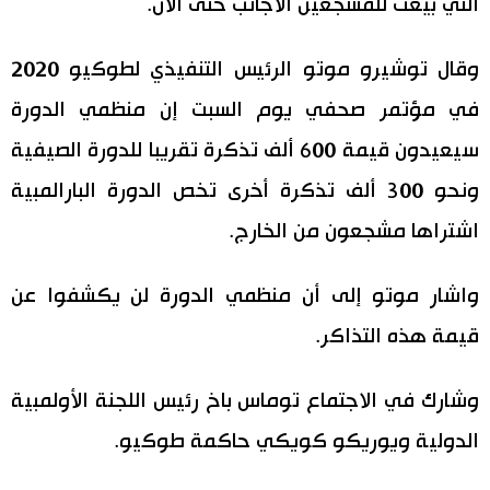
التي بيعت للمشجعين الأجانب حتى الآن.
اقتصاد
المطبخ الياباني
وقال توشيرو موتو الرئيس التنفيذي لطوكيو 2020
مجتمع
في مؤتمر صحفي يوم السبت إن منظمي الدورة
سيعيدون قيمة 600 ألف تذكرة تقريبا للدورة الصيفية
ثقافة
ونحو 300 ألف تذكرة أخرى تخص الدورة البارالمبية
اشتراها مشجعون من الخارج.
لايف ستايل
طوكيو
واشار موتو إلى أن منظمي الدورة لن يكشفوا عن
قيمة هذه التذاكر.
إعلان
وشارك في الاجتماع توماس باخ رئيس اللجنة الأولمبية
الدولية ويوريكو كويكي حاكمة طوكيو.