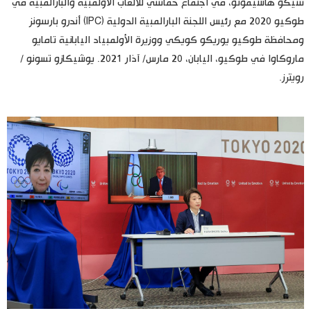
سيكو هاشيموتو، في اجتماع خماسي للألعاب الأولمبية والبارالمبية في
طوكيو 2020 مع رئيس اللجنة البارالمبية الدولية (IPC) أندرو بارسونز
ومحافظة طوكيو يوريكو كويكي ووزيرة الأولمبياد اليابانية تامايو
ماروكاوا في طوكيو، اليابان، 20 مارس/ آذار 2021. يوشيكازو تسونو /
رويترز.