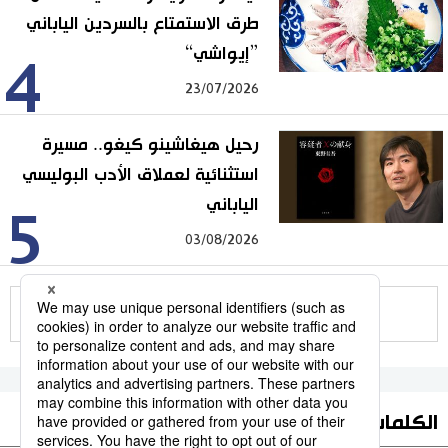
طرق الاستمتاع بالسردين الياباني
”إيواشي“
4
23/07/2026
رحيل هيغاشينو كيغو.. مسيرة
استثنائية لعملاق الأدب البوليسي
الياباني
5
03/08/2026
للمزيد
الكلمات الأكثر بحثا