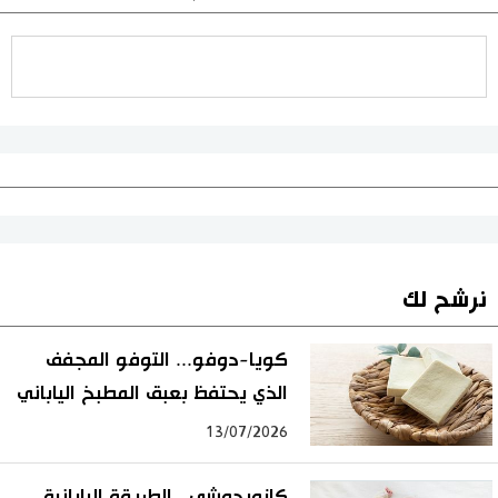
نرشح لك
كويا-دوفو... التوفو المجفف
الذي يحتفظ بعبق المطبخ الياباني
13/07/2026
كازويدوشي.. الطريقة اليابانية