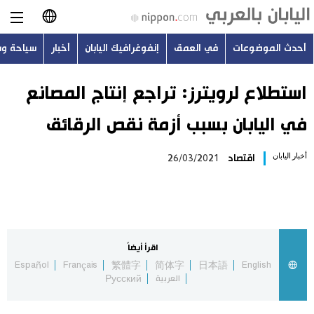
أحدث الموضوعات
في العمق
إنفوغرافيك اليابان
أخبار
سياحة و
日本語
English
استطلاع لرويترز: تراجع إنتاج المصانع
في اليابان بسبب أزمة نقص الرقائق
简体字
أحدث الموضوعات
أخبار اليابان
اقتصاد
26/03/2021
繁體字
في العمق
Français
إنفوغرافيك اليابان
Español
اقرأ أيضاً
أخبار
Español
Français
繁體字
简体字
日本語
English
Русский
العربية
Русский
سياحة وسفر