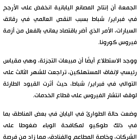
الجمعة أن إنتاج المصانع اليابانية انخفض على الأرجح
اقتصاد
المطبخ الياباني
في فبراير/ شباط بسبب النقص العالمي في رقائق
السيارات، الأمر الذي أضر باقتصاد يعاني بالفعل من أزمة
مجتمع
فيروس كورونا.
ثقافة
ووجد الاستطلاع أيضًا أن مبيعات التجزئة، وهي مقياس
لايف ستايل
رئيسي لإنفاق المستهلكين، تراجعت للشهر الثالث على
التوالي في فبراير/ شباط، حيث أثرت القيود الطارئة
طوكيو
لوقف انتشار الفيروس على قطاع الخدمات.
إعلان
وضعت حالة الطوارئ في اليابان في بعض المناطق بما
في ذلك طوكيو لمكافحة الوباء ضغوطا على
الشركات، وخاصة المطاعم والفنادق، مما زاد من فرصة