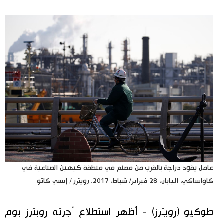
اليابان في فيديو
مانغا وأنيمي
علوم وتكنولوجيا
الأقسام
صور
الأكثر تفاعلا
أشخاص
اللغة اليابانية
تواصل معنا
عامل يقود دراجة بالقرب من مصنع في منطقة كيهين الصناعية في
كاواساكي، اليابان، 28 فبراير/ شباط، 2017. رويترز / إيسي كاتو.
تجارب وآراء
موسوعة اليابان
سياسة
هو وهي
طوكيو (رويترز) - أظهر استطلاع أجرته رويترز يوم