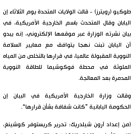
طوكيو (رويترز) - قالت الولايات المتحدة يوم الثلاثاء إن
اقتصاد
المطبخ الياباني
اليابان وقال المتحدث باسم الخارجية الأمريكية، في
مجتمع
بيان نشرته الوزارة عبر موقعها الإلكتروني، إنه يبدو
أن اليابان تبنت نهجا يتوافق مع معايير السلامة
ثقافة
النووية المقبولة عالميا، في قرارها بالتخلص من المياه
لايف ستايل
الملوثة في محطة فوكوشيما للطاقة النووية
المدمرة بعد المعالجة.
طوكيو
وقالت وزارة الخارجية الأمريكية في البيان إن
إعلان
الحكومة اليابانية ”كانت شفافة بشأن قرارها“.
(من إعداد آرون شيلدريك؛ تحرير كريستوفر كوشينغ،