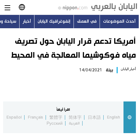
أحدث الموضوعات
في العمق
إنفوغرافيك اليابان
أخبار
سياحة و
日本語
English
أمريكا تدعم قرار اليابان حول تصريف
مياه فوكوشيما المعالجة في المحيط
简体字
أحدث الموضوعات
أخبار اليابان
بيئة
14/04/2021
繁體字
في العمق
Français
إنفوغرافيك اليابان
Español
اقرأ أيضاً
أخبار
Español
Français
繁體字
简体字
日本語
English
Русский
العربية
Русский
سياحة وسفر