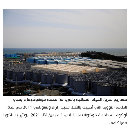
اليابان في فيديو
مانغا وأنيمي
علوم وتكنولوجيا
الأقسام
صور
الأكثر تفاعلا
أشخاص
اللغة اليابانية
تواصل معنا
صهاريج تخزين المياه المعالجة بالقرب من محطة فوكوشيما دايتشي
للطاقة النووية التي أصيبت بالشلل بسبب زلزال وتسونامي 2011 في بلدة
تجارب وآراء
موسوعة اليابان
أوكوما بمحافظة فوكوشيما، اليابان، 1 مارس/ آذار 2021. رويترز / ساكورا
موراكامي.
سياسة
هو وهي