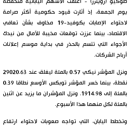
طوكيو (رويترز) - أغلقت الأسهم اليابانية منخفضة
يوم الجمعة، إذ أثارت قيود حكومية أكثر صرامة
اقتصاد
المطبخ الياباني
لاحتواء الإصابات بكوفيد-19 مخاوف بشأن تعافي
مجتمع
الاقتصاد، بينما عززت توقعات مخيبة للآمال من نيدك
الأجواء التي تتسم بالحذر في بداية موسم إعلانات
ثقافة
أرباح الشركات.
لايف ستايل
ونزل المؤشر نيكي 0.57 بالمئة ليغلق عند 29020.63
طوكيو
نقطة، بينما خسر المؤشر توبكس الأوسع نطاقا 0.39
بالمئة إلى 1914.98. ونزل المؤشران ما يزيد عن اثنين
إعلان
بالمئة لكل منهما هذا الأسبوع.
وتخطط اليابان، التي تواجه صعوبات لاحتواء ارتفاع