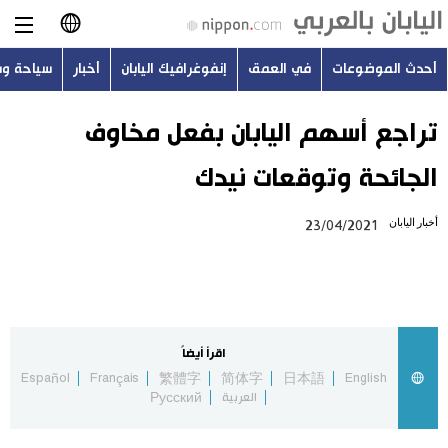
أحدث الموضوعات
في العمق
إنفوغرافيك اليابان
أخبار
سياحة و
日本語
English
تراجع أسهم اليابان بفعل مخاوف
الجائحة وتوقعات نيدك
简体字
أحدث الموضوعات
أخبار اليابان
23/04/2021
繁體字
في العمق
Français
إنفوغرافيك اليابان
Español
اقرأ أيضاً
أخبار
Español
Français
繁體字
简体字
日本語
English
Русский
العربية
Русский
سياحة وسفر