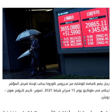
اليابان في فيديو
مانغا وأنيمي
علوم وتكنولوجيا
الأقسام
صور
الأكثر تفاعلا
أشخاص
اللغة اليابانية
تواصل معنا
رجل يضع كمامة للوقاية من فيروس كورونا بجانب لوحة تعرض المؤشر
نيكي في طوكيو يوم 15 فبراير شباط 2021. تصوير: كيم كيونج هون -
تجارب وآراء
موسوعة اليابان
رويترز.
سياسة
هو وهي