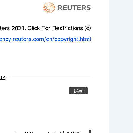
(c) Copyright Thomson Reuters 2021. Click For Restrictions -
gency.reuters.com/en/copyright.html
كلم
رويترز