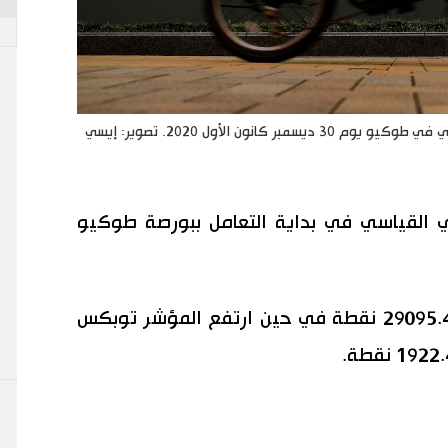
رجل يقود دراجة هوائية يمر بشاشة تعرض مؤشر نيكي في طوكيو يوم 30 ديسمبر كانون الأول 2020. تصوير: إيسي
ي القياسي في بداية التعامل ببورصة طوكيو
وصعد نيكي 0.26 في المئة مسجلا 29095.49 نقطة في حين ارتفع المؤشر توبكس