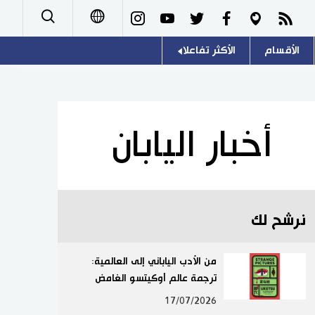
الأقسام
الأكثر تفاعلا
日本語
صور
اللغة اليابانية
English
أشخاص
موسوعة اليابان
简体字
أخبار اليابان
تجارب وآراء
هو وهي
繁體字
سياسة
المطبخ الياباني
Français
نرشح لك
اقتصاد
Español
مجتمع
من الأدب الياباني إلى العالمية:
Русский
ترجمة عالم أوكيتسو الغامض
ثقافة
17/07/2026