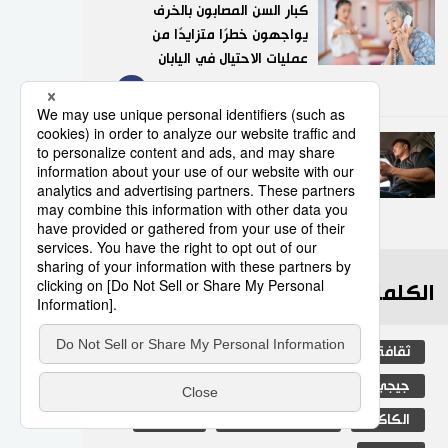
كبار السن المصابون بالخرف
يواجهون خطرًا متزايدًا من
عمليات الاحتيال في اليابان
9
03/08/2026
عدد قياسي لحوادث المرور
الناجمة عن استخدام الهواتف
الذكية في اليابان
10
10/07/2026
الكلمات الأكثر بحثا
ثقافة
المطبخ الياباني
اليابان
جيجي برس
مجتمع
التعليم الياباني
الكاكي
المجتمع الياباني
طوكيو