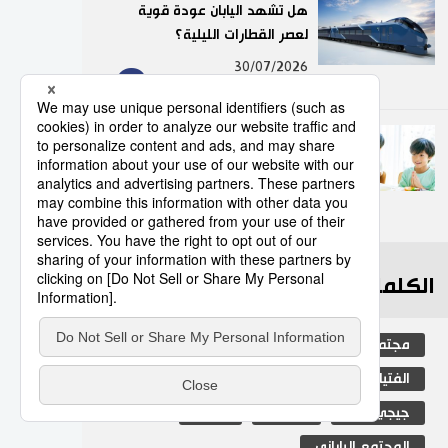
هل تشهد اليابان عودة قوية
لعصر القطارات الليلية؟
9
30/07/2026
«إيتاداكيماسو».. لماذا يقول
اليابانيون هذه العبارة قبل تناول
الطعام؟
10
07/07/2026
الكلمات الأكثر بحثا
مجتمع
التعليم الياباني
الجنس
الفتيات
طوكيو
ثقافة
جيجي برس
اقتصاد
اليابان
المجتمع الياباني