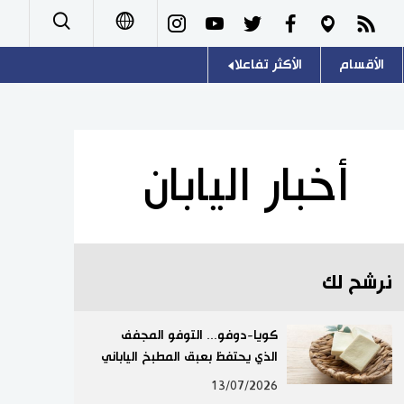
الأقسام
الأكثر تفاعلا
日本語
صور
اللغة اليابانية
English
أشخاص
موسوعة اليابان
简体字
أخبار اليابان
تجارب وآراء
هو وهي
繁體字
سياسة
المطبخ الياباني
Français
نرشح لك
اقتصاد
Español
مجتمع
كويا-دوفو... التوفو المجفف
Русский
الذي يحتفظ بعبق المطبخ الياباني
ثقافة
13/07/2026