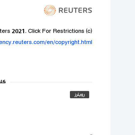
(c) Copyright Thomson Reuters 2021. Click For Restrictions -
gency.reuters.com/en/copyright.html
كلم
رويترز