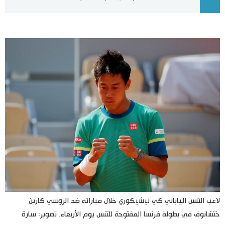
اليابان في فيديو
مانغا وأنيمي
علوم وتكنولوجيا
الأقسام
صور
الأكثر تفاعلا
أشخاص
اللغة اليابانية
تواصل معنا
تجارب وآراء
موسوعة اليابان
لاعب التنس الياباني كي نيشيكوري خلال مباراته ضد الروسي كارين
ختشانوف في بطولة فرنسا المفتوحة للتنس يوم الأربعاء. تصوير: سارة
سياسة
هو وهي