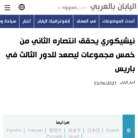
أحدث الموضوعات
في العمق
إنفوغرافيك اليابان
أخبار
سياحة و
日本語
English
نيشيكوري يحقق انتصاره الثاني من
خمس مجموعات ليصعد للدور الثالث في
简体字
أحدث الموضوعات
باريس
繁體字
في العمق
أخبار اليابان
03/06/2021
Français
إنفوغرافيك اليابان
Español
أخبار
Русский
اقرأ أيضاً
سياحة وسفر
Español
Français
繁體字
简体字
日本語
English
العربية
Русский