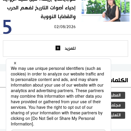
إحياء أصوات التاريخ لفهم الحرب
والقضايا النووية
5
02/08/2026
للمزيد
الكلمات الأكثر بحثا
المطبخ الياباني
ثقافة
اليابان
جيجي برس
مجتمع
الكاكي
المجتمع الياباني
تكنولوجيا
التعليم الياباني
الحكومة اليابانية