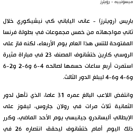
ميسونييه - رويترز
اقتصاد
المطبخ الياباني
باريس (رويترز) - عانى الياباني كي نيشيكوري خلال
مجتمع
ثاني مواجهاته من خمس مجموعات في بطولة فرنسا
المفتوحة للتنس هذا العام يوم الأربعاء، لكنه فاز على
ثقافة
الروسي كارين ختشانوف المصنف 23 في مباراة مثيرة
لايف ستايل
استمرت أربع ساعات حسمها لصالحه 4-6 و6-2 و2-6
و6-4 و6-4 ليبلغ الدور الثالث.
طوكيو
وانتفض اللاعب البالغ عمره 31 عاما، الذي تأهل لدور
إعلان
الثمانية ثلاث مرات في رولان جاروس، ليفوز على
الإيطالي أليساندرو جيانيسي يوم الأحد الماضي، وكرر
ذلك اليوم أمام ختشانوف ليحقق انتصاره 26 في