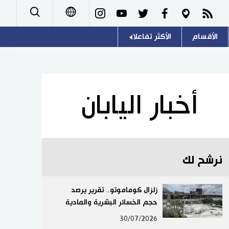
الأقسام
الأكثر تفاعلا
日本語
صور
اللغة اليابانية
English
أشخاص
موسوعة اليابان
简体字
أخبار اليابان
تجارب وآراء
هو وهي
繁體字
سياسة
المطبخ الياباني
Français
نرشح لك
اقتصاد
Español
مجتمع
زلزال كوماموتو.. تقرير يرصد
Русский
حجم الخسائر البشرية والمادية
ثقافة
30/07/2026