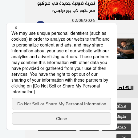
تجربة ضوئية جديدة في طوكيو
مع «تيم لاب بوردرليس»
9
02/08/2026
عدد قياسي لحوادث المرور
الناجمة عن استخدام الهواتف
الذكية في اليابان
10
10/07/2026
الكلمات الأكثر بحثا
مجتمع
التعليم الياباني
الجنس
طوكيو
الفتيات
ثقافة
جيجي برس
اليابان
المجتمع الياباني
فن