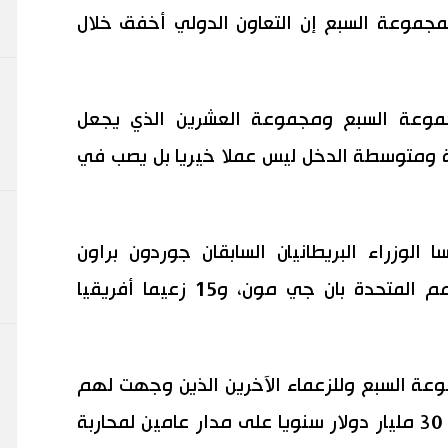
مجموعة السبع إن التعاون الدولي أخفق خلال
موعة السبع ومجموعة العشرين الذي يجعل
ة ومتوسطة الدخل ليس عملا خيريا بل يصب في
الوزراء البريطانيان السابقان جوردون براون
وتوني بلير، والأمين العام السابق للأمم المتحدة بان جي مون، و15 زعيما أفريقيا
موعة السبع وللزعماء الآخرين الذين وجهت لهم
الدعوة للقمة ضمان توفير ما يصل إلى 30 مليار دولار سنويا على مدار عامين لمحاربة