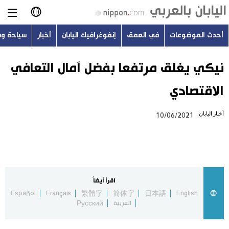
أحدث الموضوعات
في العمق
إنفوغرافيك اليابان
أخبار
سياحة و
日本語
English
نيكي يغلق مرتفعا بفضل آمال التعافي
الاقتصادي
简体字
أحدث الموضوعات
أخبار اليابان
10/06/2021
繁體字
في العمق
Français
إنفوغرافيك اليابان
Español
اقرأ أيضاً
أخبار
Español
Français
繁體字
简体字
日本語
English
Русский
العربية
Русский
سياحة وسفر