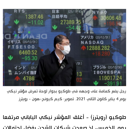
اليابان في فيديو
مانغا وأنيمي
علوم وتكنولوجيا
الأقسام
صور
الأكثر تفاعلا
أشخاص
رجل يضع كمامة على وجهه في طوكيو بجوار لوحة تعرض مؤشر نيكي
اللغة اليابانية
تواصل معنا
يوم 4 يناير كانون الثاني 2021. تصوير: كيم كيونج-هون - رويترز
تجارب وآراء
موسوعة اليابان
طوكيو (رويترز) - أغلق المؤشر نيكي الياباني مرتفعا
سياسة
هو وهي
يوم الخميس، إذ صعدت شركات الشحن بفضل احتمالات